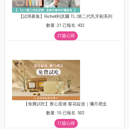
【試用募集】Richell利其爾 T.L.I第二代乳牙刷系列
數量: 21 已報名: 432
21篇心得
【免費試吃】實心蛋捲 窗花綻放｜彌月禮盒
數量: 10 已報名: 502
11篇心得