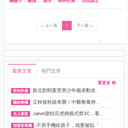
關鍵字：
離婚
、
虐待
、
精神折磨
、
法院認定
←
上一頁
1
下一頁
→
;
最新文章
熱門文章
看更多
新北割頸案受害少年楊承勳名...
新知快遞
立秋後秋燥來襲！中醫教養肺...
醫師專欄
Janet謝怡芬虎媽模式禁3C，看...
名人家庭
不買手機給孩子，就要被貼「...
部落客專欄