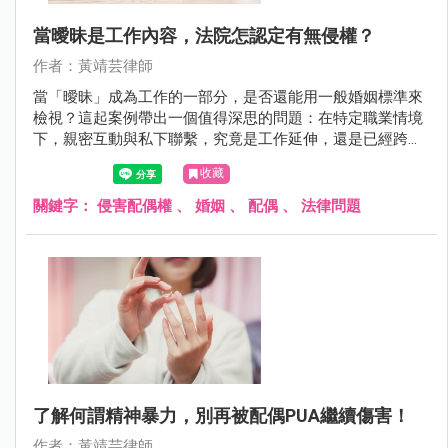
當曖昧是工作內容，法院怎認定有無侵權？
作者：黃靖芸律師
當「曖昧」成為工作的一部分，是否還能用一般婚姻標準來
檢視？這起案例帶出一個值得深思的問題：在特定職業情境
下，親密互動與私下聯繫，究竟是工作延伸，還是已經跨越
婚姻界線？法院的判決結果，也顛覆了許多人對侵害配偶權
收藏
的既有想像。
關鍵字：
侵害配偶權
、
婚姻
、
配偶
、
法律問題
了解何謂精神暴力，別再被配偶PUA繼續傷害！
作者：黃靖芸律師