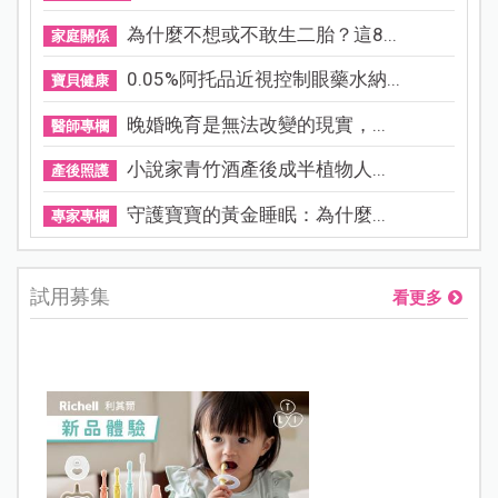
為什麼不想或不敢生二胎？這8...
家庭關係
0.05%阿托品近視控制眼藥水納...
寶貝健康
晚婚晚育是無法改變的現實，...
醫師專欄
小說家青竹酒產後成半植物人...
產後照護
守護寶寶的黃金睡眠：為什麼...
專家專欄
試用募集
看更多