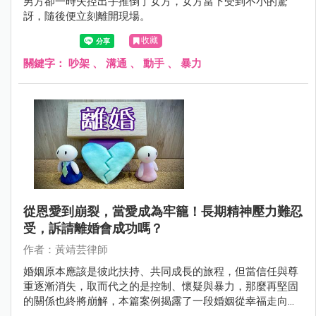
男方卻一時失控出手推倒了女方，女方當下受到不小的驚
訝，隨後便立刻離開現場。
收藏
關鍵字：
吵架
、
溝通
、
動手
、
暴力
從恩愛到崩裂，當愛成為牢籠！長期精神壓力難忍
受，訴請離婚會成功嗎？
作者：黃靖芸律師
婚姻原本應該是彼此扶持、共同成長的旅程，但當信任與尊
重逐漸消失，取而代之的是控制、懷疑與暴力，那麼再堅固
的關係也終將崩解，本篇案例揭露了一段婚姻從幸福走向破