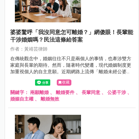
婆婆驚呼「我沒同意怎可離婚？」網傻眼！長輩能
干涉婚姻嗎？民法這條給答案
作者：黃靖芸律師
在傳統觀念中，婚姻往往不只是兩個人的事情，也牽涉雙方
家庭與長輩的期待。然而，隨著時代變遷，現代婚姻制度更
加重視個人的自主意願。近期網路上流傳「離婚未經公婆同
意，因此離婚無效」的討論，引發許多人關注與爭議。究竟
收藏
婚姻的成立與結束，是否真的需要經過父母或長輩同意？從
法律角度來看，婚姻關係又是如何規範呢？
關鍵字：
兩願離婚
、
離婚要件
、
長輩同意
、
公婆干涉
、
婚姻自主權
、
離婚無效