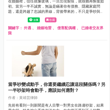
在婚姻裡，信任就像玻璃，一旦出現裂痕，就很難再恢復如
初。當另一半不誠實，無論是瞞著你有債務、隱藏家庭問
題，還是跨越了忠誠的界線，背後帶來的，不只是爭吵與不
安，更可能是整段關係的崩毀。這不是危言聳聽，而是許多
收藏
真實案例的縮影——尤其當交友軟體、曖昧訊息和「只是朋
友」的藉口交織在一起時，婚姻就像踩在薄冰上，隨時可能
關鍵字：
外遇
、
婚姻地雷
、
侵害配偶權
、
已婚者交友界
破裂。
限
當爭吵變成動手，你還要繼續忍讓這段關係嗎？另
一半吵架時會動手，應該如何應對？
作者：黃靖芸律師
先前有看到一則新聞是有人目擊一對男女在路邊吵架，結果