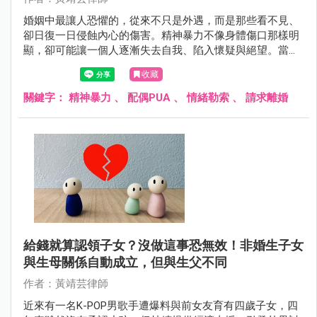
婚姻中最讓人恐懼的，從來不只是外遇，而是那些看不見、
卻日復一日侵蝕內心的傷害。精神暴力不像身體傷口那樣明
顯，卻可能讓一個人逐漸失去自我、陷入懷疑與絕望。當愛
變成控制、關心變成貶低，關係就已經悄悄變質。
收藏
關鍵字：
精神暴力
、
配偶PUA
、
情緒勒索
、
請求離婚
給錢就算認領子女？沒做這事恐無效！非婚生子女
與生母關係自動成立，但與生父不同
作者：黃靖芸律師
近來有一名K-POP男歌手遭爆料與前女友育有四歲子女，四