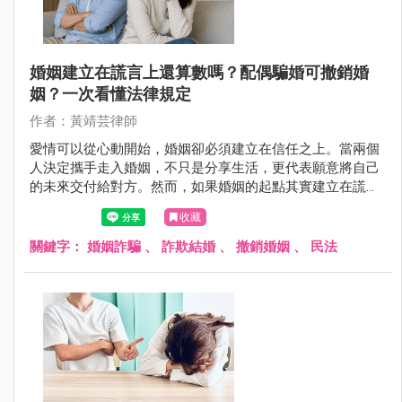
婚姻建立在謊言上還算數嗎？配偶騙婚可撤銷婚
姻？一次看懂法律規定
作者：黃靖芸律師
愛情可以從心動開始，婚姻卻必須建立在信任之上。當兩個
人決定攜手走入婚姻，不只是分享生活，更代表願意將自己
的未來交付給對方。然而，如果婚姻的起點其實建立在謊言
之上，甚至是刻意隱瞞、偽造身分或重要資訊所換來的承
收藏
諾，這段關係是否還有繼續維持的基礎？
關鍵字：
婚姻詐騙
、
詐欺結婚
、
撤銷婚姻
、
民法