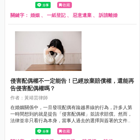
還存在？又或者，只是形式上的空殼？當一段關係長年停
收藏
擺，留下來的一方，是否只能無止盡地等待？這些看似私密
的感情問題，最終往往會走進法院，成為必須由法律來回答
關鍵字：
婚姻
、
一紙登記
、
惡意遺棄
、
訴請離婚
的現實難題。
侵害配偶權不一定能告！已經放棄賠償權，還能再
告侵害配偶權嗎？
作者：黃靖芸律師
在婚姻關係中，一旦發現配偶有踰越界線的行為，許多人第
一時間想到的就是提告「侵害配偶權」並請求賠償。然而，
法律並非只看行為本身，當事人過去的選擇與簽署的文件，
同樣可能成為關鍵。
收藏