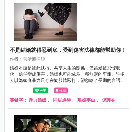
不是結婚就得忍到底，受到傷害法律都能幫助你！
作者：黃靖芸律師
婚姻本該是彼此扶持、共享人生的關係，但當愛被恐懼取
代、信任變成傷害，婚姻也可能成為一種無形的牢籠。許多
人以為家庭暴力只存在於肢體毆打，卻忽略了長期的言語羞
辱、性逼迫與經濟控制，同樣足以摧毀一個人的尊嚴與安
收藏
全。
關鍵字：
暴力婚姻
、
同居虐待
、
離婚事由
、
保護令