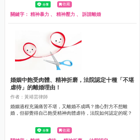
裂的過程，丈夫從隱忍到精神崩潰，最終訴諸法律，揭示出
收藏
情感傷害比身體暴力更難治癒的真相。透過本案例，我們重
新思考：在親密關係中，什麼才是真正的愛與尊重？
關鍵字：
精神暴力
、
精神壓力
、
訴請離婚
婚姻中飽受肉體、精神折磨，法院認定十種「不堪
虐待」的離婚理由！
作者：黃靖芸律師
婚姻過程充滿痛苦不堪，又離婚不成嗎？擔心對方不想離
婚，但卻覺得自己飽受精神肉體虐待，法院如何認定的呢？
收藏