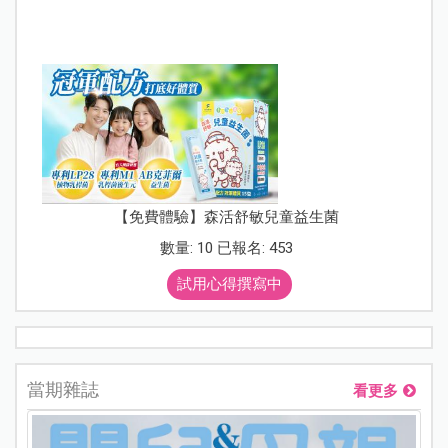
【免費體驗】森活舒敏兒童益生菌
數量: 10 已報名: 453
試用心得撰寫中
當期雜誌
看更多