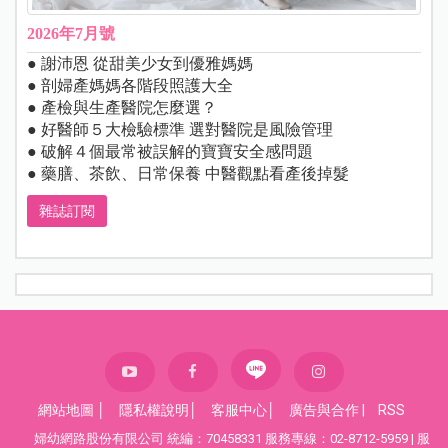
2026年7月號
● 謝沛恩 從甜美少女到優雅媽媽
● 剖婦產媽媽各階段照護大全
● 產檢與生產醫院怎麼選？
● 好醫師５大檢驗標準 選對醫院是風險管理
● 破解４個最常被誤解的寶寶安全感問題
● 藥膳、茶飲、日常保養 中醫觀點看產後掉髮
雜誌訂閱
網站地圖
│
隱私權說明
│
客服中心
│
廣告與合作
|
RSS
婦幼網路股份有限公司 統編：70458331 服務專線：02-8712-5959 | 服