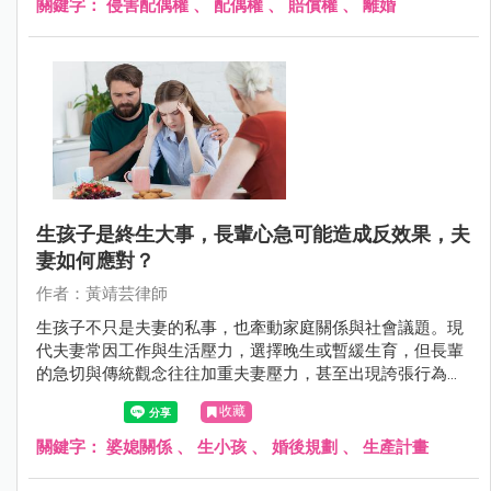
關鍵字：
侵害配偶權
、
配偶權
、
賠償權
、
離婚
生孩子是終生大事，長輩心急可能造成反效果，夫
妻如何應對？
作者：黃靖芸律師
生孩子不只是夫妻的私事，也牽動家庭關係與社會議題。現
代夫妻常因工作與生活壓力，選擇晚生或暫緩生育，但長輩
的急切與傳統觀念往往加重夫妻壓力，甚至出現誇張行為。
本文將探討夫妻在面對生育壓力時的困境，以及長輩該如何
收藏
理性支持，避免因心急而破壞家庭和諧。
關鍵字：
婆媳關係
、
生小孩
、
婚後規劃
、
生產計畫