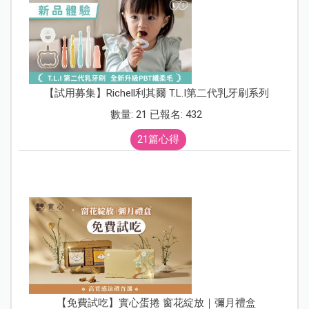
【試用募集】Richell利其爾 T.L.I第二代乳牙刷系列
數量: 21 已報名: 432
21篇心得
【免費試吃】實心蛋捲 窗花綻放｜彌月禮盒