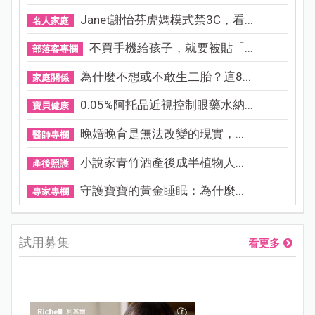
Janet謝怡芬虎媽模式禁3C，看...
名人家庭
不買手機給孩子，就要被貼「...
部落客專欄
為什麼不想或不敢生二胎？這8...
家庭關係
0.05%阿托品近視控制眼藥水納...
寶貝健康
晚婚晚育是無法改變的現實，...
醫師專欄
小說家青竹酒產後成半植物人...
產後照護
守護寶寶的黃金睡眠：為什麼...
專家專欄
試用募集
看更多