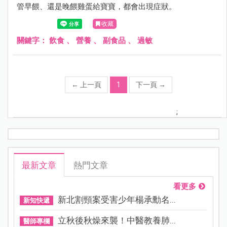
管早餵、還是晚餵雞蛋給寶寶，都會出現症狀。
收藏
關鍵字：
飲食
、
營養
、
副食品
、
過敏
←
上一頁
1
下一頁
→
;
最新文章
熱門文章
看更多
新北割頸案受害少年楊承勳名...
新知快遞
立秋後秋燥來襲！中醫教養肺...
醫師專欄