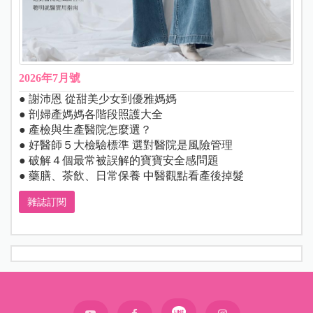
2026年7月號
● 謝沛恩 從甜美少女到優雅媽媽
● 剖婦產媽媽各階段照護大全
● 產檢與生產醫院怎麼選？
● 好醫師５大檢驗標準 選對醫院是風險管理
● 破解４個最常被誤解的寶寶安全感問題
● 藥膳、茶飲、日常保養 中醫觀點看產後掉髮
雜誌訂閱