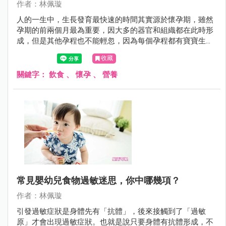
作者：林佩璇
人的一生中，生長發育最快速的時間其實源於懷孕期，雖然
孕期的前兩個月最為重要，因大多的器官和組織都在此時形
成，但是其他孕程也不能輕忽，因為每個孕程都有寶寶生長
發育的關鍵期，一旦因營養或其他問題而造成失誤，是無法
收藏
再回頭的!不可不慎！
關鍵字：
飲食
、
懷孕
、
營養
常見嬰幼兒食物過敏迷思，你中哪幾項？
作者：林佩璇
引發過敏症狀是身體先有「抗體」，後來接觸到了「過敏
原」才會出現過敏症狀。也就是說只要身體有抗體形成，不