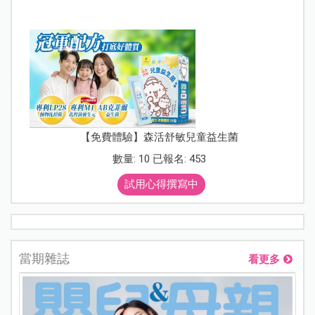
【免費體驗】森活舒敏兒童益生菌
數量: 10 已報名: 453
試用心得撰寫中
當期雜誌
看更多