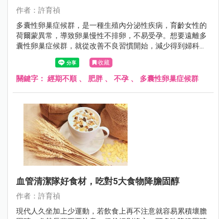
作者：許育禎
多囊性卵巢症候群，是一種生殖內分泌性疾病，育齡女性的
荷爾蒙異常，導致卵巢慢性不排卵，不易受孕。想要遠離多
囊性卵巢症候群，就從改善不良習慣開始，減少得到婦科病
症的機率。
收藏
關鍵字：
經期不順
、
肥胖
、
不孕
、
多囊性卵巢症候群
血管清潔隊好食材，吃對5大食物降膽固醇
作者：許育禎
現代人久坐加上少運動，若飲食上再不注意就容易累積壞膽