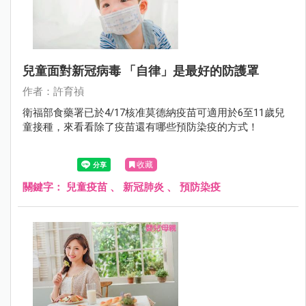
兒童面對新冠病毒 「自律」是最好的防護罩
作者：許育禎
衛福部食藥署已於4/17核准莫德納疫苗可適用於6至11歲兒
童接種，來看看除了疫苗還有哪些預防染疫的方式！
收藏
關鍵字：
兒童疫苗
、
新冠肺炎
、
預防染疫