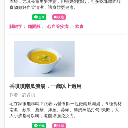
固醇，尤其長輩更要注意，但爸媽別擔心，可多吃降膽固醇
食物做好血管清潔，讓身體更健康。
收藏
關鍵字：
膽固醇
、
心血管疾病
、
飲食
香噴噴南瓜濃湯，一歲以上適用
作者：許育禎
宅在家很無聊嗎？跟著Ivy營養師一起做南瓜濃湯，６種食材
南瓜、蘋果、蘑菇、洋蔥、蒜頭、鮮奶蒸熟打勻0失敗，大
人小孩都可以喝，還能增強免疫力。
收藏