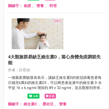
關鍵字：
食譜
、
營養
、
料理
4大類族群易缺乏維生素D，當心身體免疫調節失
能
作者：許育禎
一個最新實驗發表表示，讓缺乏維生素D的新冠病毒患者每
日補充6萬IU的維生素D3，可以將患者血液中的維生素 D 水
平從 16 ± 6 ng/ml 增加到 89 ± 32 ng/ml，並且觀察到所有測
量的炎症標誌物都顯著降低，尤其是CRP(C-反應蛋白)，以
收藏
及細胞激素IL 6 ，並且沒有副作用，因此建議，可以將輔助
脈衝 D 療法安全地添加到 COVID-19 的現有治療方案中，以
關鍵字：
維生素D
、
嬰幼兒
、
營養
改善患者的發炎現象！