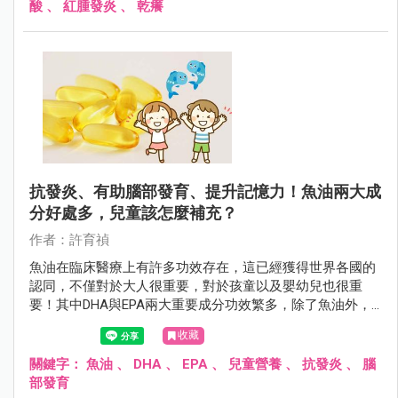
酸
、
紅腫發炎
、
乾癢
抗發炎、有助腦部發育、提升記憶力！魚油兩大成
分好處多，兒童該怎麼補充？
作者：許育禎
魚油在臨床醫療上有許多功效存在，這已經獲得世界各國的
認同，不僅對於大人很重要，對於孩童以及嬰幼兒也很重
要！其中DHA與EPA兩大重要成分功效繁多，除了魚油外，
家長也可以從其他直接來源讓孩子獲取，但也要注意攝取的
收藏
劑量喔。
關鍵字：
魚油
、
DHA
、
EPA
、
兒童營養
、
抗發炎
、
腦
部發育