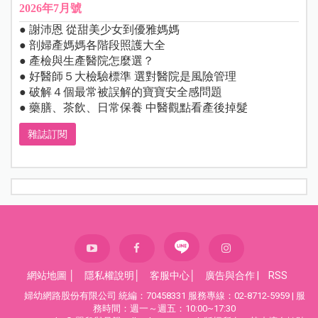
2026年7月號
● 謝沛恩 從甜美少女到優雅媽媽
● 剖婦產媽媽各階段照護大全
● 產檢與生產醫院怎麼選？
● 好醫師５大檢驗標準 選對醫院是風險管理
● 破解４個最常被誤解的寶寶安全感問題
● 藥膳、茶飲、日常保養 中醫觀點看產後掉髮
雜誌訂閱
網站地圖
│
隱私權說明
│
客服中心
│
廣告與合作
|
RSS
婦幼網路股份有限公司 統編：70458331 服務專線：02-8712-5959 | 服
務時間：週一～週五：10:00~17:30