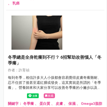
、
乳癌
冬季總是全身乾癢到不行？ 6招幫助改善惱人「冬
季癢」
作者：許育禎
每到冬季，相信許多大人小孩都會容易覺得皮膚奇癢難耐、
忍不住抓了後甚至還紅腫或發炎，這其實就是所謂的「冬季
癢」。營養師來和大家分享可以改善冬季癢的小撇步以及飲
食建議！
收藏
關鍵字：
冬季癢
、
蛋白質
、
皮膚
、
保濕
、
Omega3脂肪