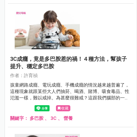
3C成癮，竟是多巴胺惹的禍！４種方法，幫孩子
提升、穩定多巴胺
作者：許育禎
孩童網路成癮、電玩成癮、手機成癮的情況越來越普遍了，
這種現象就跟某些大人們抽菸、喝酒、賭博、吸食毒品、性
氾濫一樣，難以戒掉。為甚麼很難戒？這跟我們腦部的一種
腦神經傳導物質多巴胺有關。
收藏
關鍵字：
多巴胺
、
3C
、
營養