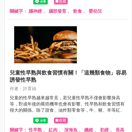
收藏
行為都可以幫助突觸的建立，有助於腦部的發育。
關鍵字：
腦神經
、
腦部發育
、
飲食
、
嬰幼兒
兒童性早熟與飲食習慣有關！「這幾類食物」容易
誘發性早熟
作者：許育禎
兒童的性早熟越來越常見，若兒童性早熟不僅會影響身高
等，對成年後的罹癌機率也會有影響。性早熟和飲食習慣有
很大的關係。除了甜食、油炸類零食等，牛、豬、羊等紅
肉，以及速食餐廳裡見的香腸、火腿等加工食品也容易導致
收藏
兒童性早熟的食物，專家建議兒童從小落實地中海飲食法
則，除了可以避免性早熟，對身體也有很多益處！
關鍵字：
性早熟
、
紅肉
、
深海魚
、
纖維
、
初經
、
長高