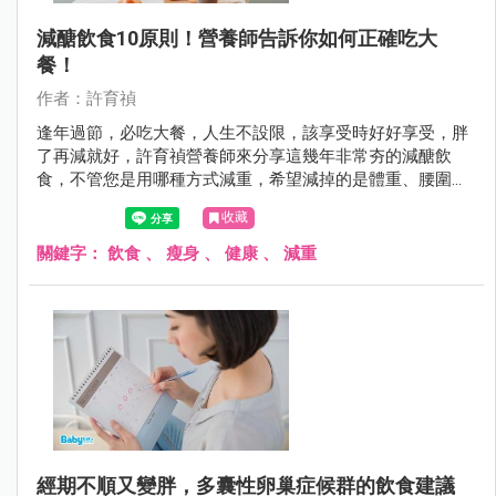
減醣飲食10原則！營養師告訴你如何正確吃大
餐！
作者：許育禎
逢年過節，必吃大餐，人生不設限，該享受時好好享受，胖
了再減就好，許育禎營養師來分享這幾年非常夯的減醣飲
食，不管您是用哪種方式減重，希望減掉的是體重、腰圍、
體脂肪，而不是健康！
收藏
關鍵字：
飲食
、
瘦身
、
健康
、
減重
經期不順又變胖，多囊性卵巢症候群的飲食建議