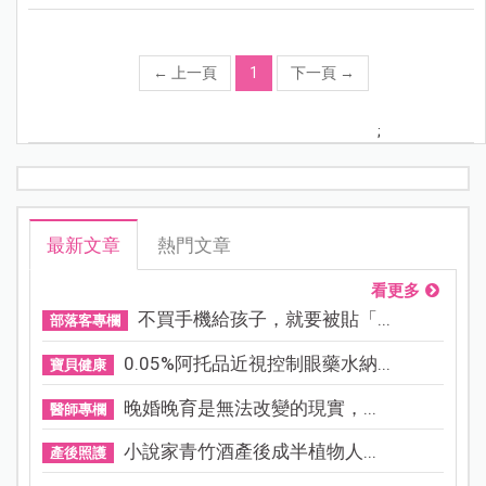
←
上一頁
1
下一頁
→
;
最新文章
熱門文章
看更多
不買手機給孩子，就要被貼「...
部落客專欄
0.05%阿托品近視控制眼藥水納...
寶貝健康
晚婚晚育是無法改變的現實，...
醫師專欄
小說家青竹酒產後成半植物人...
產後照護