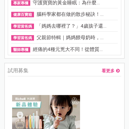
守護寶寶的黃金睡眠：為什麼...
專家專欄
腦科學家都在做的散步秘訣！...
健康百寶箱
「媽媽去哪裡了？」4歲孩子還...
學習當爸媽
父親節特輯｜媽媽餵母奶時，...
學習當爸媽
經痛的4種元兇大不同！從體質...
醫師專欄
試用募集
看更多