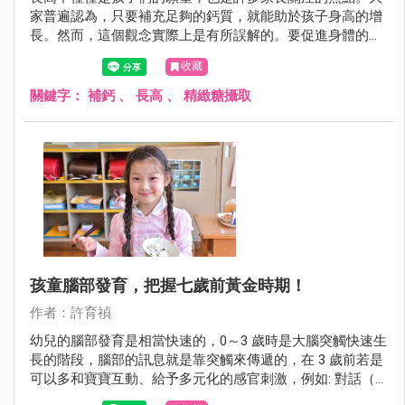
家普遍認為，只要補充足夠的鈣質，就能助於孩子身高的增
長。然而，這個觀念實際上是有所誤解的。要促進身體的正
常發育和長高，除了鈣質之外，還需要其他多種營養素的共
收藏
同作用。
關鍵字：
補鈣
、
長高
、
精緻糖攝取
孩童腦部發育，把握七歲前黃金時期！
作者：許育禎
幼兒的腦部發育是相當快速的，0～3 歲時是大腦突觸快速生
長的階段，腦部的訊息就是靠突觸來傳遞的，在 3 歲前若是
可以多和寶寶互動、給予多元化的感官刺激，例如: 對話（聽
覺）、觸摸或按摩（觸覺）、帶出門看世界（視覺），這些