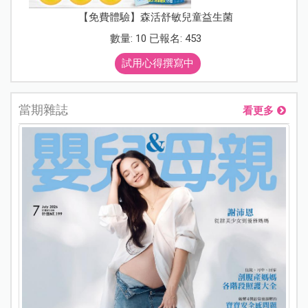
【免費體驗】森活舒敏兒童益生菌
數量: 10 已報名: 453
試用心得撰寫中
當期雜誌
看更多