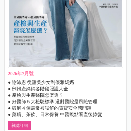
2026年7月號
● 謝沛恩 從甜美少女到優雅媽媽
● 剖婦產媽媽各階段照護大全
● 產檢與生產醫院怎麼選？
● 好醫師５大檢驗標準 選對醫院是風險管理
● 破解４個最常被誤解的寶寶安全感問題
● 藥膳、茶飲、日常保養 中醫觀點看產後掉髮
雜誌訂閱