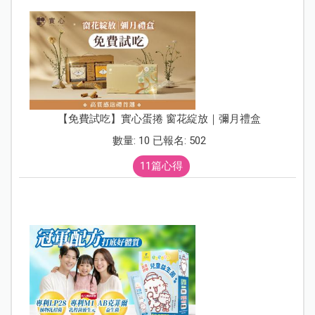
【免費試吃】實心蛋捲 窗花綻放｜彌月禮盒
數量: 10 已報名: 502
11篇心得