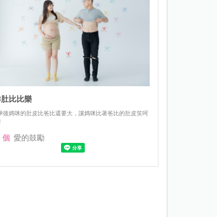
孕肚比比樂
孕後媽咪的肚皮比爸比還要大，讓媽咪比著爸比的肚皮笑呵
！
個
愛的鼓勵