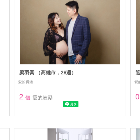
梁羽喬 （高雄市，28週）
愛的傳遞
愛
2
0
個
愛的鼓勵