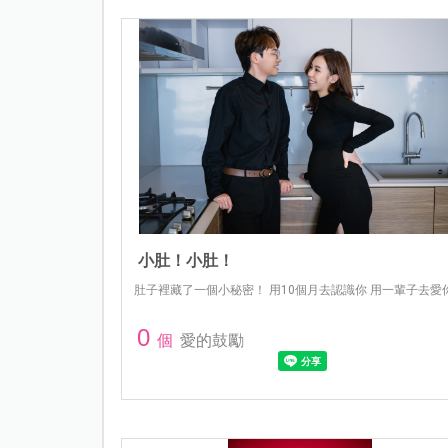
小肚！小肚！
肚子裡藏了一個小秘密！ 用10個月去認識你 用一輩子去愛
0
個
愛的鼓勵