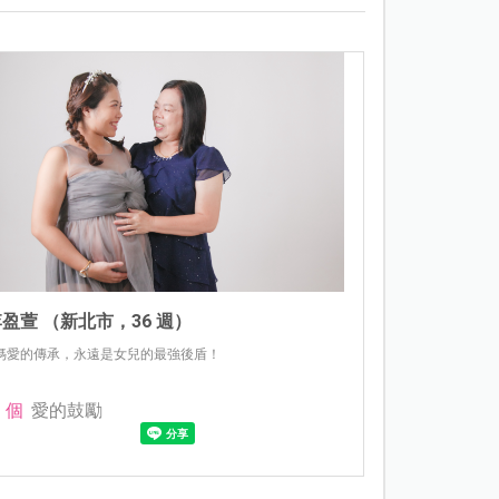
盈萱 （新北市，36 週）
媽愛的傳承，永遠是女兒的最強後盾！
個
愛的鼓勵