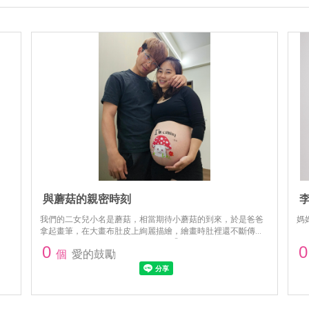
與蘑菇的親密時刻
李
我們的二女兒小名是蘑菇，相當期待小蘑菇的到來，於是爸爸
媽
拿起畫筆，在大畫布肚皮上絢麗描繪，繪畫時肚裡還不斷傳來
一陣陣踢動，彷彿在說著：好癢好癢🤭。回想起來真是產前令
0
0
個
愛的鼓勵
人難忘的親密互動時刻。