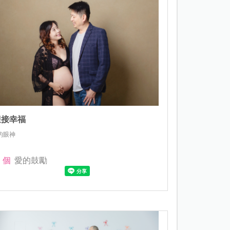
迎接幸福
的眼神
個
愛的鼓勵