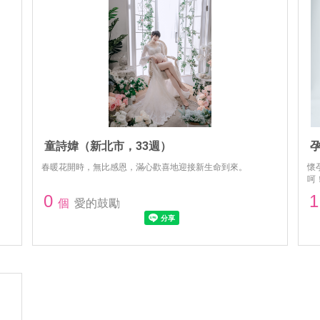
童詩媁（新北市，33週）
春暖花開時，無比感恩，滿心歡喜地迎接新生命到來。
懷
呵
0
1
個
愛的鼓勵