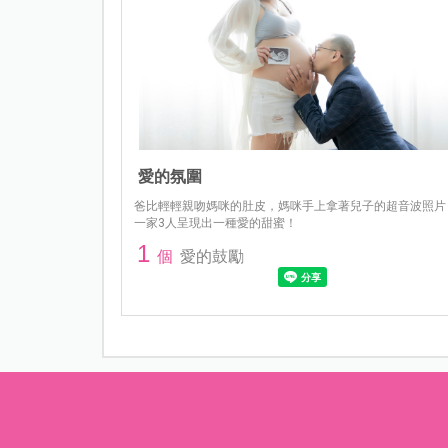
愛的氛圍
爸比輕輕親吻媽咪的肚皮，媽咪手上拿著兒子的超音波照片
一家3人呈現出一種愛的甜蜜！
1
個
愛的鼓勵