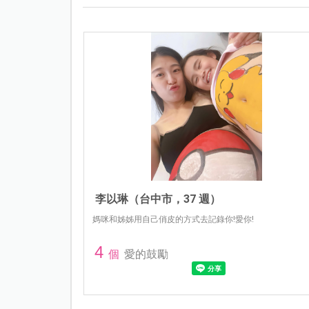
李以琳（台中市，37 週）
媽咪和姊姊用自己俏皮的方式去記錄你!愛你!
4
個
愛的鼓勵