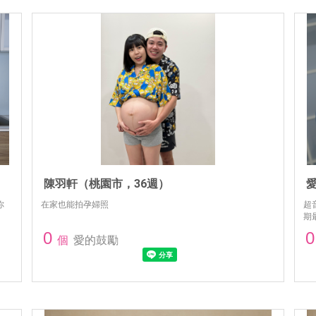
陳羽軒（桃園市，36週）
你
在家也能拍孕婦照
超
期
0
0
個
愛的鼓勵