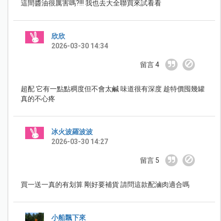
這間醬油很厲害嗎?!!! 我也去大全聯買來試看看
欣欣
2026-03-30 14:34
留言 4
超配 它有一點點稠度但不會太鹹 味道很有深度 趁特價囤幾罐
真的不心疼
冰火波羅波波
2026-03-30 14:27
留言 5
買一送一真的有划算 剛好要補貨 請問這款配滷肉適合嗎
小船飄下來