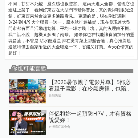
不同，甘甜不死鹹，層次感也很豐富。 這兩天逛大全聯，發現它也
進駐上架了！看到好東西在大型門市變得普及，真的覺得我眼光沒
錯，好東西果然會被更多通路看見。 更讚的是，現在剛好遇到
3/24 到 4/9 大全聯買一送一，原本就打算補貨，現在發現連大型
門市都有而且活動超划算，平均一罐才幾十塊，真的沒理由不搬。
我二話不說，趁機又多囤了兩罐。 如果你也在找能讓食物加分的靈
魂醬油，不管是 沾水餃還是 淋在燙青菜上都超合適，真心推薦趁
這波特價去自家附近的大全聯巡一下，省錢又好買。今天心情真的
超好！
你也可能喜歡
【2026暑假親子電影片單】5部必
看親子電影：在冷氣房裡，也陪孩
子慢慢長大
新知快遞
伴侶和妳一起預防HPV，才有資格
PR
說愛妳！
台灣癌症基金會