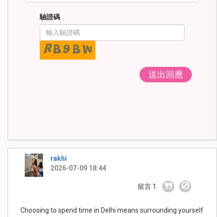
驗證碼
送出回應
rakhi
2026-07-09 18:44
留言 1
Choosing to spend time in Delhi means surrounding yourself