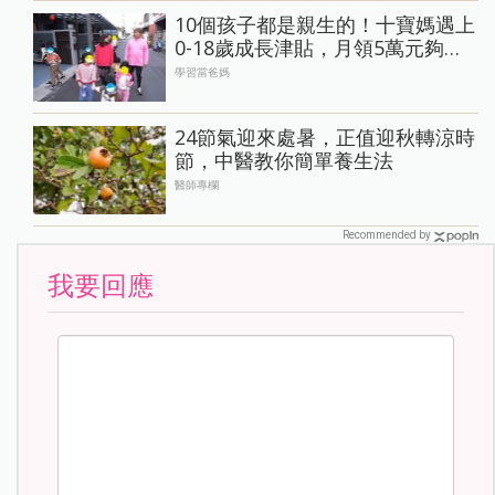
10個孩子都是親生的！十寶媽遇上
0-18歲成長津貼，月領5萬元夠養
家嗎？
學習當爸媽
24節氣迎來處暑，正值迎秋轉涼時
節，中醫教你簡單養生法
醫師專欄
Recommended by
我要回應