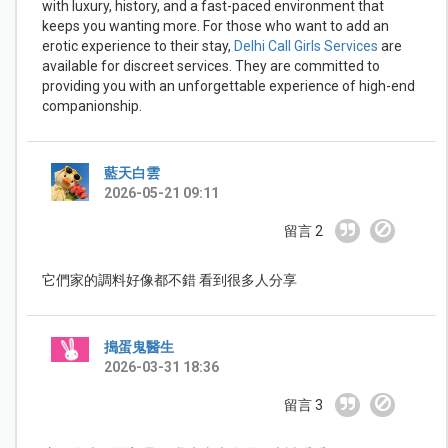
with luxury, history, and a fast-paced environment that
keeps you wanting more. For those who want to add an
erotic experience to their stay,
Delhi Call Girls Services
are
available for discreet services. They are committed to
providing you with an unforgettable experience of high-end
companionship.
藍天白雲
2026-05-21 09:11
留言 2
它們家的調料好像都不錯 看到很多人分享
搗蛋鬼醫生
2026-03-31 18:36
留言 3