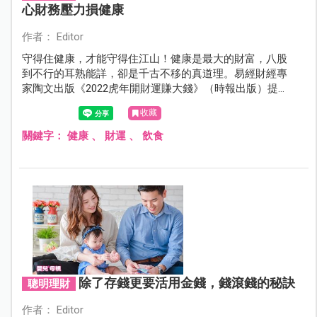
心財務壓力損健康
作者： Editor
守得住健康，才能守得住江山！健康是最大的財富，八股
到不行的耳熟能詳，卻是千古不移的真道理。易經財經專
家陶文出版《2022虎年開財運賺大錢》（時報出版）提
到，健康需要維護，良好的作息與飲食養生是好方法，而
收藏
健康的環境與磁場卻也缺之不得。
關鍵字：
健康
、
財運
、
飲食
除了存錢更要活用金錢，錢滾錢的秘訣
聰明理財
作者： Editor