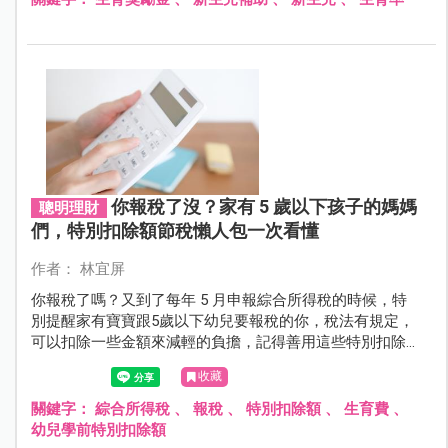
你報稅了沒？家有 5 歲以下孩子的媽媽
聰明理財
們，特別扣除額節稅懶人包一次看懂
作者： 林宜屏
你報稅了嗎？又到了每年 5 月申報綜合所得稅的時候，特
別提醒家有寶寶跟5歲以下幼兒要報稅的你，稅法有規定，
可以扣除一些金額來減輕的負擔，記得善用這些特別扣除
額省稅又利己！
收藏
關鍵字：
綜合所得稅
、
報稅
、
特別扣除額
、
生育費
、
幼兒學前特別扣除額