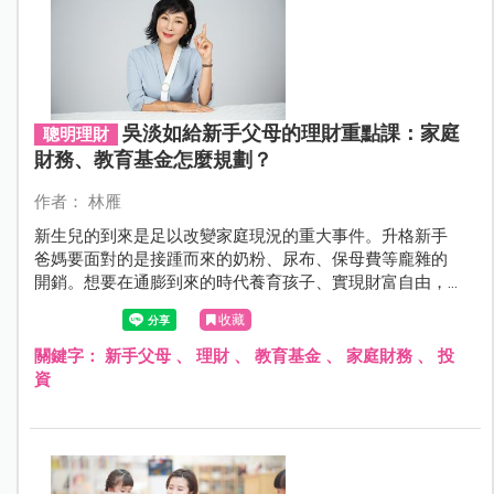
吳淡如給新手父母的理財重點課：家庭
聰明理財
財務、教育基金怎麼規劃？
作者： 林雁
新生兒的到來是足以改變家庭現況的重大事件。升格新手
爸媽要面對的是接踵而來的奶粉、尿布、保母費等龐雜的
開銷。想要在通膨到來的時代養育孩子、實現財富自由，
堅持與耐心缺一不可。理財專家吳淡如從訂立計劃、夫妻
收藏
財務溝通到投資選擇，親授家庭理財的學問心法。
關鍵字：
新手父母
、
理財
、
教育基金
、
家庭財務
、
投
資