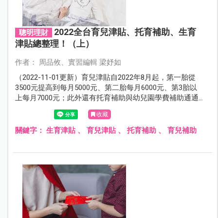
2022全台育兒津貼、托育補助、生育
聰明理財
津貼總整理！（上）
作者： 周品攸、實習編輯 梁妤如
（2022-11-01更新）育兒津貼自2022年8月起，第一胎從
3500元提高到每月5000元、第二胎每月6000元、第3胎以
上每月7000元；此外還有托育補助與幼兒園學費補助通通
再加碼，讓爸媽領好領滿！本文整理了2022最新育兒補
收藏
助、生育津貼，還有各縣市加碼的津貼補助金額，看完秒
懂！
關鍵字：
生育津貼
、
育兒津貼
、
托育補助
、
育兒補助