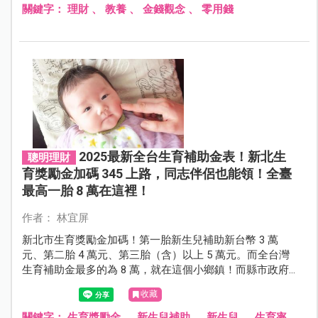
關鍵字：
理財
、
教養
、
金錢觀念
、
零用錢
2025最新全台生育補助金表！新北生
聰明理財
育獎勵金加碼 345 上路，同志伴侶也能領！全臺
最高一胎 8 萬在這裡！
作者： 林宜屏
新北市生育獎勵金加碼！第一胎新生兒補助新台幣 3 萬
元、第二胎 4 萬元、第三胎（含）以上 5 萬元。而全台灣
生育補助金最多的為 8 萬，就在這個小鄉鎮！而縣市政府
跟各鄉鎮的生育獎勵金，是可以同時申請的喔！
收藏
關鍵字：
生育獎勵金
、
新生兒補助
、
新生兒
、
生育率