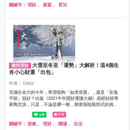
關鍵字：
理財
、
家庭
、
育兒
大雪至冬至「運勢」大解析！這4個生
聰明理財
肖小心財運「出包」
作者： Editor
充滿生命力的今年，希望能夠「如虎添翼」，還是「安逸
平順」就好？出版《2021牛年開財運賺大錢》易經財經專
家陶文說，只是，不論是哪一種，都會面臨瓶頸式的挑
戰，也就是所謂的「不進則退」。且讓我們用（國曆12/7
收藏
～1/4）十二生肖來運勢來分析。
關鍵字：
節氣
、
理財
、
職場
、
生活