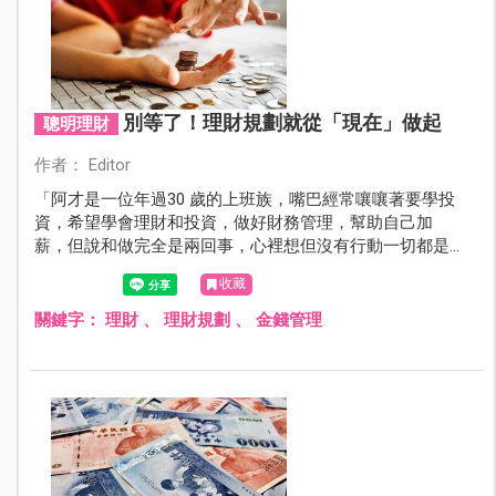
別等了！理財規劃就從「現在」做起
聰明理財
作者： Editor
「阿才是一位年過30 歲的上班族，嘴巴經常嚷嚷著要學投
資，希望學會理財和投資，做好財務管理，幫助自己加
薪，但說和做完全是兩回事，心裡想但沒有行動一切都是
空談。做好理財和投資的方式並沒有想像中困難，最重要
收藏
的就是決心，最好的理財時間就是『現在』，假如什麼都
沒做，永遠都不會有任何成績。」
關鍵字：
理財
、
理財規劃
、
金錢管理