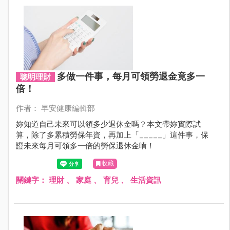
多做一件事，每月可領勞退金竟多一
聰明理財
倍！
作者： 早安健康編輯部
妳知道自己未來可以領多少退休金嗎？本文帶妳實際試
算，除了多累積勞保年資，再加上「_____」這件事，保
證未來每月可領多一倍的勞保退休金唷！
收藏
關鍵字：
理財
、
家庭
、
育兒
、
生活資訊