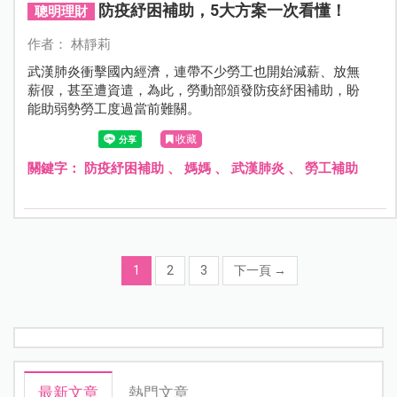
防疫紓困補助，5大方案一次看懂！
聰明理財
作者： 林靜莉
武漢肺炎衝擊國內經濟，連帶不少勞工也開始減薪、放無
薪假，甚至遭資遣，為此，勞動部頒發防疫紓困補助，盼
能助弱勢勞工度過當前難關。
收藏
關鍵字：
防疫紓困補助
、
媽媽
、
武漢肺炎
、
勞工補助
1
2
3
下一頁
→
最新文章
熱門文章