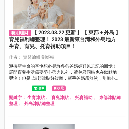
【 2023.08.22 更新 】【 東部＋外島 】
聰明理財
育兒福利總整理！ 2023 最新東台灣和外島地方
生育、育兒、托育補助項目！
作者： 實習編輯 劉妤韓
迎接新生命的喜悅想必是許多爸爸媽媽難以忘記的回憶！
展開育兒生活需要勞心勞力以外，荷包君同時也在默默地
哭泣！但是...請領津貼好複雜，新手爸媽霧煞煞！別擔心，
本篇幫爸爸媽媽整理好最新「東部」生育、育兒、托育補
收藏
助，一起來看看歡樂育兒的同時可以請領什麼補助吧！
關鍵字：
生育津貼
、
育兒津貼
、
托育補助
、
東部津貼總
整理
、
外島津貼總整理