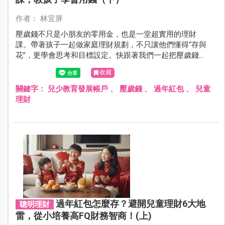
作者： 林宜屏
壓歲錢不只是小朋友的零用金，也是一堂超實用的理財
課。帶著孩子一起做家庭理財規劃，不只讓他們懂得“存與
花”，更學會思考和目標設定。快跟著我們一起把壓歲錢變
成孩子的第一筆智慧資產吧！
收藏
關鍵字：
兒少教育發展帳戶
、
壓歲錢
、
過年紅包
、
兒童
理財
過年紅包怎麼存？避開兒童理財6大地
聰明理財
雷，從小培養高FQ財務智商！(上)