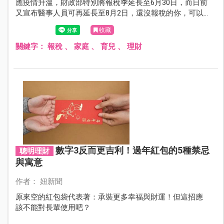
應疫情升溫，財政部特別將報稅季延長至6月30日，而日前
又宣布醫事人員可再延長至8月2日，還沒報稅的你，可以
善用手機報稅的方式，不僅快速又便利，還能降低群聚感
收藏
染。
關鍵字：
報稅
、
家庭
、
育兒
、
理財
數字3反而更吉利！過年紅包的5種禁忌
聰明理財
與寓意
作者： 妞新聞
原來空的紅包袋代表著：承裝更多幸福與財運！但這招應
該不能對長輩使用吧？