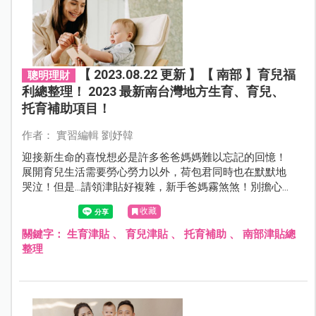
【 2023.08.22 更新 】【 南部 】育兒福
聰明理財
利總整理！ 2023 最新南台灣地方生育、育兒、
托育補助項目！
作者： 實習編輯 劉妤韓
迎接新生命的喜悅想必是許多爸爸媽媽難以忘記的回憶！
展開育兒生活需要勞心勞力以外，荷包君同時也在默默地
哭泣！但是...請領津貼好複雜，新手爸媽霧煞煞！別擔心，
本篇幫爸爸媽媽整理好最新「南部」生育、育兒、托育補
收藏
助，一起來看看歡樂育兒的同時可以請領什麼補助吧！
關鍵字：
生育津貼
、
育兒津貼
、
托育補助
、
南部津貼總
整理