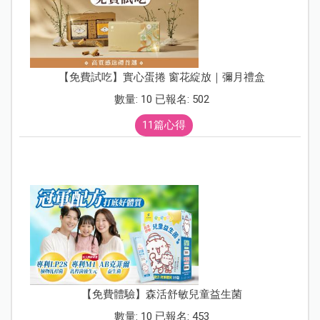
【免費試吃】實心蛋捲 窗花綻放｜彌月禮盒
數量: 10 已報名: 502
11篇心得
【免費體驗】森活舒敏兒童益生菌
數量: 10 已報名: 453