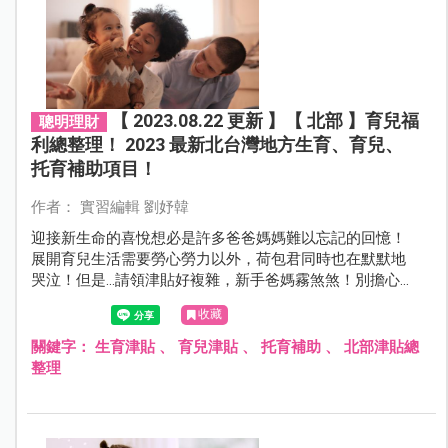
【 2023.08.22 更新 】【 北部 】育兒福
聰明理財
利總整理！ 2023 最新北台灣地方生育、育兒、
托育補助項目！
作者： 實習編輯 劉妤韓
迎接新生命的喜悅想必是許多爸爸媽媽難以忘記的回憶！
展開育兒生活需要勞心勞力以外，荷包君同時也在默默地
哭泣！但是...請領津貼好複雜，新手爸媽霧煞煞！別擔心，
本篇幫爸爸媽媽整理好最新「北部」生育、育兒、托育補
收藏
助，一起來看看歡樂育兒的同時可以請領什麼補助吧！
關鍵字：
生育津貼
、
育兒津貼
、
托育補助
、
北部津貼總
整理