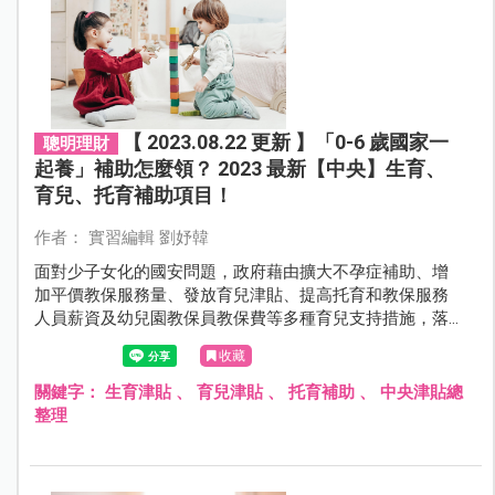
【 2023.08.22 更新 】「0-6 歲國家一
聰明理財
起養」補助怎麼領？ 2023 最新【中央】生育、
育兒、托育補助項目！
作者： 實習編輯 劉妤韓
面對少子女化的國安問題，政府藉由擴大不孕症補助、增
加平價教保服務量、發放育兒津貼、提高托育和教保服務
人員薪資及幼兒園教保員教保費等多種育兒支持措施，落
實「 0-6 歲國家一起養」政策。請領津貼好複雜！新手爸
收藏
媽霧煞煞！別擔心，本文幫爸爸媽媽整理好最新「中央」
生育、育兒、托育補助，一起來看看歡樂育兒的同時可以
關鍵字：
生育津貼
、
育兒津貼
、
托育補助
、
中央津貼總
請領什麼補助吧！
整理