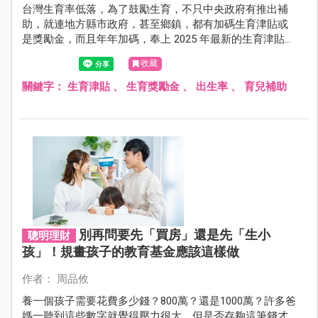
台灣生育率低落，為了鼓勵生育，不只中央政府有推出補
助，就連地方縣市政府，甚至鄉鎮，都有加碼生育津貼或
是獎勵金，而且年年加碼，奉上 2025 年最新的生育津貼，
各位剛生寶寶的爸媽們可要記得申請，別讓自己的福利睡
收藏
著了！
關鍵字：
生育津貼
、
生育獎勵金
、
出生率
、
育兒補助
別再問要先「買房」還是先「生小
聰明理財
孩」！規畫孩子的教育基金應該這樣做
作者： 周品攸
養一個孩子需要花費多少錢？800萬？還是1000萬？許多爸
媽一聽到這些數字就覺得壓力很大，但是否存夠這筆錢才