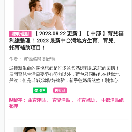
【 2023.08.22 更新 】【 中部 】育兒福
聰明理財
利總整理！ 2023 最新中台灣地方生育、育兒、
托育補助項目！
作者： 實習編輯 劉妤韓
迎接新生命的喜悅想必是許多爸爸媽媽難以忘記的回憶！
展開育兒生活需要勞心勞力以外，荷包君同時也在默默地
哭泣！但是...請領津貼好複雜，新手爸媽霧煞煞！別擔心，
本篇幫爸爸媽媽整理好最新「中部」生育、育兒、托育補
收藏
助，一起來看看歡樂育兒的同時可以請領什麼補助吧！
關鍵字：
生育津貼
、
育兒津貼
、
托育補助
、
中部津貼總
整理