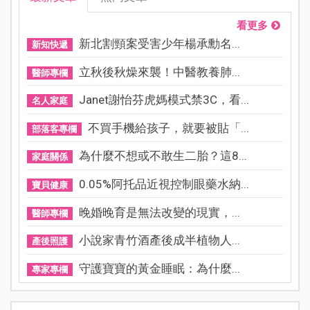
看更多
新北割頸案受害少年楊承勳名...
新知快遞
立秋後秋燥來襲！中醫教養肺...
醫師專欄
Janet謝怡芬虎媽模式禁3C，看...
名人家庭
不買手機給孩子，就要被貼「...
部落客專欄
為什麼不想或不敢生二胎？這8...
家庭關係
0.05%阿托品近視控制眼藥水納...
寶貝健康
晚婚晚育是無法改變的現實，...
醫師專欄
小說家青竹酒產後成半植物人...
產後照護
守護寶寶的黃金睡眠：為什麼...
專家專欄