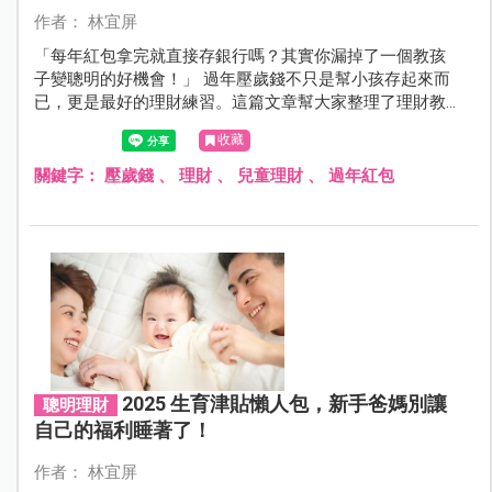
作者： 林宜屏
「每年紅包拿完就直接存銀行嗎？其實你漏掉了一個教孩
子變聰明的好機會！」 過年壓歲錢不只是幫小孩存起來而
已，更是最好的理財練習。這篇文章幫大家整理了理財教
育最容易踩到的 6 個地雷！
收藏
關鍵字：
壓歲錢
、
理財
、
兒童理財
、
過年紅包
2025 生育津貼懶人包，新手爸媽別讓
聰明理財
自己的福利睡著了！
作者： 林宜屏