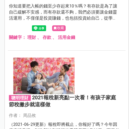
你知道要把入帳的錢至少存起來10％嗎？有存款是為了讓
自己緩解不安感，而有存款還不夠，我們必須要讓金錢靈
活運用，不僅僅是投資賺錢，也包括投資給自己，從學
習、體驗或拿來幫助別人，這些都是一種方法。
收藏
關鍵字：
理財
、
存款
、
活用金錢
2021報稅新亮點一次看！有孩子家庭
聰明理財
節稅撇步就這樣做
作者： 周品攸
（2021-06-29更新）報稅即將截止，你報好了嗎？今年因