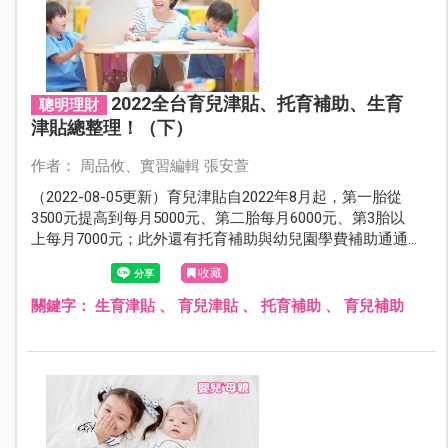
2022全台育兒津貼、托育補助、生育
聰明理財
津貼總整理！（下）
作者： 周品攸、實習編輯 張安萱
（2022-08-05更新）育兒津貼自2022年8月起，第一胎從
3500元提高到每月5000元、第二胎每月6000元、第3胎以
上每月7000元；此外還有托育補助與幼兒園學費補助通通
再加碼，讓爸媽領好領滿！本文整理了2022最新育兒補
收藏
助、生育津貼，還有各縣市加碼的津貼補助金額，看完秒
懂！
關鍵字：
生育津貼
、
育兒津貼
、
托育補助
、
育兒補助