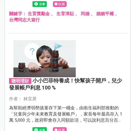
可請領生育獎勵金，成為繼新北市、台北市、高雄市以
收藏
外，第四個同志家庭收養可請領生育獎勵金縣市。
關鍵字：
生育獎勵金
、
生育津貼
、
同婚
、
婚姻平權
、
台灣同志大遊行
小小巴菲特養成！快幫孩子開戶，兒少
聰明理財
發展帳戶利息 100 %
作者： 林宜屏
為幫助經濟弱勢孩童存下第一桶金，由衛生福利部推動的
「兒童與少年未來教育及發展帳戶」，家長每年最高存入 1
萬 5,000 元，政府即會存入同額款項，可以說利息百分百，
讓開戶爸媽賺很大，因為投資孩子就是投資未來！
收藏