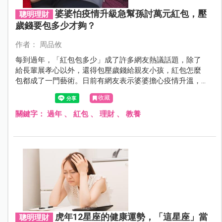
婆婆怕疫情升級急幫孫討萬元紅包，壓
聰明理財
歲錢要包多少才夠？
作者： 周品攸
每到過年，「紅包包多少」成了許多網友熱議話題，除了
給長輩展孝心以外，還得包壓歲錢給親友小孩，紅包怎麼
包都成了一門藝術。日前有網友表示婆婆擔心疫情升溫，
要居住在桃園的他們別返鄉過年，但該給的紅包一個也不
收藏
能少，要求期限內將紅包錢匯進婆婆戶頭，還指定其他孫
子的紅包金額，讓原PO相當傻眼。
關鍵字：
過年
、
紅包
、
理財
、
教養
虎年12星座的健康運勢，「這星座」當
聰明理財