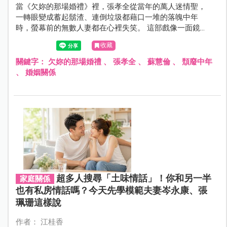
當《欠妳的那場婚禮》裡，張孝全從當年的萬人迷情聖，
一轉眼變成蓄起鬍渣、連倒垃圾都藉口一堆的落魄中年
時，螢幕前的無數人妻都在心裡失笑。 這部戲像一面鏡
子，扒開了婚姻的濾鏡。謝謝張孝全，演活了那些藏在柴
收藏
米油鹽背後的疲憊與無奈，陪著我們在滿地雞毛的現實
裡，重新看見了婚姻的初心。
關鍵字：
欠妳的那場婚禮
、
張孝全
、
蘇慧倫
、
頹廢中年
、
婚姻關係
超多人搜尋「土味情話」！你和另一半
家庭關係
也有私房情話嗎？今天先學模範夫妻岑永康、張
珮珊這樣說
作者： 江桂香