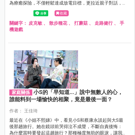
為療癒探險，不僅輕鬆達成放電目標，更拉近親子對話，
讓平凡的步行路徑，從此充滿驚喜與笑聲！
收藏
關鍵字：
皮克敏
、
散步種花
、
打蘑菇
、
走路健行
、
手
機遊戲
小S的「早知道...」說中無數人的心，
家庭關係
誰能料到一場愉快的相聚，竟是最後一面？
作者： 王佳琦
最近在《小姐不熙娣》中，看見小S和蔡康永談起與大S最
後那趟旅行。她在鏡頭前哭得泣不成聲，不斷自責後悔：
為什麼當時要發起這趟旅行？那種極度無助的眼淚，讓我