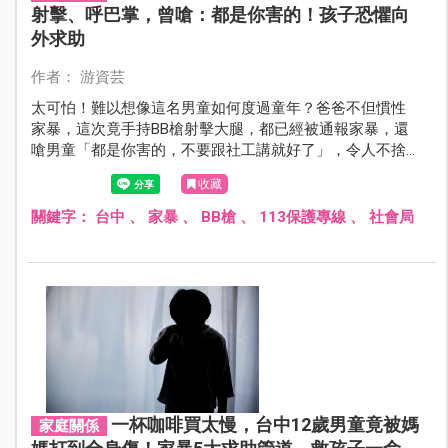
射擊、呼巴掌，曾嗆：都是你害的！孩子恐懼向
外求助
作者： 游資芸
太可怕！難以想像這名男童如何度過童年？爸爸不但慣性
家暴，這次竟手持BB槍射擊大腿，都已經被通報家暴，還
嗆男童「都是你害的，不要跟社工講就好了」，令人不捨
男童的遭遇！
收藏
關鍵字：
台中
、
家暴
、
BB槍
、
113保護專線
、
社會局
一杯咖啡買太慢，台中12歲男童竟被媽
家庭關係