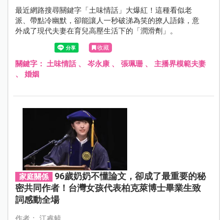
最近網路搜尋關鍵字「土味情話」大爆紅！這種看似老
派、帶點冷幽默，卻能讓人一秒破涕為笑的撩人語錄，意
外成了現代夫妻在育兒高壓生活下的「潤滑劑」。
收藏
關鍵字：
土味情話
、
岑永康
、
張珮珊
、
主播界模範夫妻
、
婚姻
96歲奶奶不懂論文，卻成了最重要的秘
家庭關係
密共同作者！台灣女孩代表柏克萊博士畢業生致
詞感動全場
作者： 江睿毓