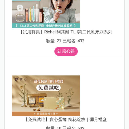
【試用募集】Richell利其爾 T.L.I第二代乳牙刷系列
數量: 21 已報名: 432
21篇心得
【免費試吃】實心蛋捲 窗花綻放｜彌月禮盒
數量: 10 已報名: 502