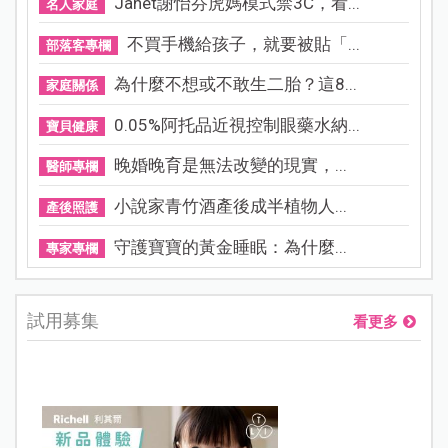
Janet謝怡芬虎媽模式禁3C，看...
名人家庭
不買手機給孩子，就要被貼「...
部落客專欄
為什麼不想或不敢生二胎？這8...
家庭關係
0.05%阿托品近視控制眼藥水納...
寶貝健康
晚婚晚育是無法改變的現實，...
醫師專欄
小說家青竹酒產後成半植物人...
產後照護
守護寶寶的黃金睡眠：為什麼...
專家專欄
試用募集
看更多