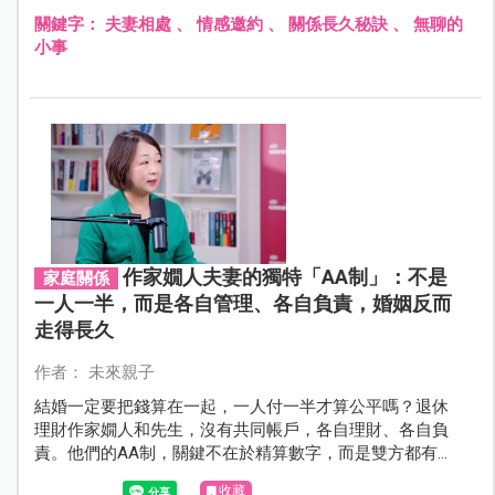
請，也是愛情的防線。
關鍵字：
夫妻相處
、
情感邀約
、
關係長久秘訣
、
無聊的
小事
作家嫺人夫妻的獨特「AA制」：不是
家庭關係
一人一半，而是各自管理、各自負責，婚姻反而
走得長久
作者： 未來親子
結婚一定要把錢算在一起，一人付一半才算公平嗎？退休
理財作家嫺人和先生，沒有共同帳戶，各自理財、各自負
責。他們的AA制，關鍵不在於精算數字，而是雙方都有能
力且為自己的生活負責，成為彼此的後盾。
收藏