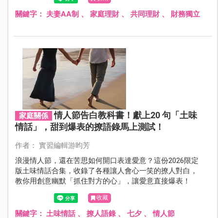
關鍵字：
夫妻AA制
、
家庭理財
、
共同理財
、
財務獨立
情人節告白教科書！獻上20 句「土味
家庭關係
情話」，甜到爆表的撩語錄馬上測試！
作者： 實習編輯游昀芳
浪漫情人節，還在苦思如何開口表達愛意？這份2026限定
版土味情話合集，收錄了各種讓人會心一笑的撩人對白，
教你用創意幽默「抓住對方的心」，讓愛意直接爆表！
收藏
關鍵字：
土味情話
、
撩人語錄
、
七夕
、
情人節