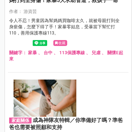
媽打到全身傷！家暴5大求助管道，救孩子一命
作者： 游資芸
令人不忍！男童因為幫媽媽買咖啡太久，就被母親打到全
身瘀傷，怎麼下得了手！家暴零姑息，受暴當下幫忙打
110，善用保護專線113。
收藏
關鍵字：
家暴
、
台中
、
113保護專線
、
兒虐
、
關懷E起
來
成為神隊友特輯／你準備好了嗎？準爸
家庭關係
爸也需要被照顧和支持