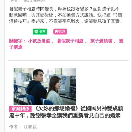
暑假親子相處時間變長，摩擦也跟著變多？面對孩子動不
動就回嘴，與其硬碰硬，不如換個方式說話。快把這『3個
溝通技巧』學起來，不僅能平息戰火，還能聽見孩子真實
心聲，讓親子關係更緊密！
收藏
關鍵字：
小孩放暑假
、
暑假親子相處
、
孩子愛頂嘴
、
親
子溝通
《欠妳的那場婚禮》從國民男神變成頹
家庭關係
廢中年，謝謝張孝全讓我們重新看見自己的婚姻
作者： 江睿毓