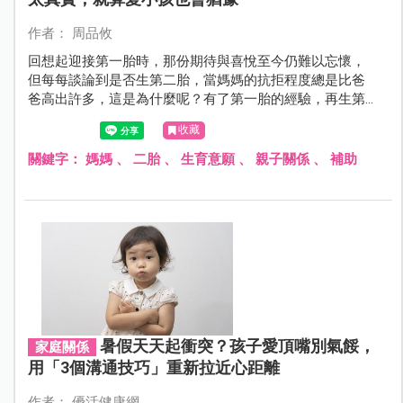
作者： 周品攸
回想起迎接第一胎時，那份期待與喜悅至今仍難以忘懷，
但每每談論到是否生第二胎，當媽媽的抗拒程度總是比爸
爸高出許多，這是為什麼呢？有了第一胎的經驗，再生第
二個不是應該更得心應手嗎？其實你不知道媽媽們擔心的
收藏
是…
關鍵字：
媽媽
、
二胎
、
生育意願
、
親子關係
、
補助
暑假天天起衝突？孩子愛頂嘴別氣餒，
家庭關係
用「3個溝通技巧」重新拉近心距離
作者： 優活健康網