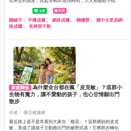
世界交到朋友。比起管制3C使用時間，大人若能給予自
信、創造接納孩子的環境，更有機會協助擺脫網路成癮。
收藏
關鍵字：
手機成癮
、
網路成癮
、
關機營
、
國中生更易網
路成癮
、
爸媽管不動
為什麼全台都在瘋「皮克敏」？這群小
家庭關係
生物有魔力，讓不愛動的孩子，也心甘情願出門
散步
作者： 優活健康網
最近路上是不是常看到大家在「種花」？這群繽紛的皮克
敏，竟成了讓孩子主動跑出門的祕密武器！它將散步轉化