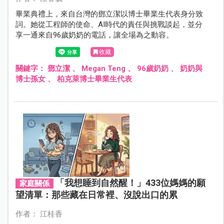
畢業典禮上，來自台灣的鄧立潔以博士畢業生代表身分致
詞。她從工程師的使命、AI時代的責任與挑戰談起，並分
享一通來自96歲奶奶的電話，讓全場為之動容。
收藏
關鍵字：
鄧立潔
、
Megan Teng
、
96歲奶奶
、
奶奶與
博士孫女
、
柏克萊博士畢業生代表
「我想睡到自然醒！」433位媽媽的願
家庭關係
望清單：那些藏在日常裡、沒說出口的累
作者： 江桂香