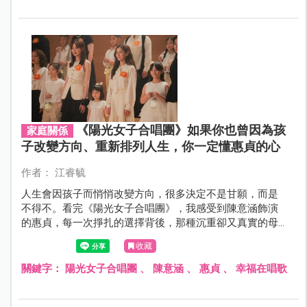
《陽光女子合唱團》如果你也曾因為孩
家庭關係
子改變方向、重新排列人生，你一定懂惠貞的心
作者： 江睿毓
人生會因孩子而悄悄改變方向，很多決定不是甘願，而是
不得不。看完《陽光女子合唱團》，我感受到陳意涵飾演
的惠貞，每一次掙扎的選擇背後，那種沉重卻又真實的母
性羈絆，讓人久久無法釋懷，也讓每一位父母心有所感。
收藏
關鍵字：
陽光女子合唱團
、
陳意涵
、
惠貞
、
幸福在唱歌