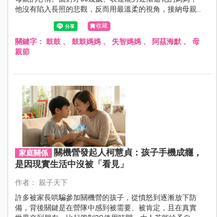
他沒有陷入長照的悲觀，反而用最溫柔的視角，接納母親
的轉變。
收藏
關鍵字：
鼓鼓
、
鼓鼓媽媽
、
失智媽媽
、
阿茲海默
、
母
親節
關機營發起人柯慧貞：孩子手機成癮，
家庭關係
是因現實生活中沒被「看見」
作者： 親子天下
許多被家長哄騙參加關機營的孩子，從憤怒到逐漸放下防
備，背後關鍵是在營隊中感到被需要、被肯定，且在真實