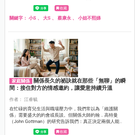
想起生命中那些「早知道就……」的瞬間。其實我們都忘
收藏
了，當時那個手忙腳亂、竭盡全力的自己，已經做了在那
種處境下「最好」的決定。
關鍵字：
小S
、
大S
、
蔡康永
、
小姐不熙娣
關係長久的祕訣就在那些「無聊」的瞬
家庭關係
間：接住對方的情感邀約，讓愛意持續升溫
作者： 江睿毓
在忙碌的育兒生活與職場壓力中，我們常以為「維護關
係」需要盛大的約會或長談。但關係大師約翰．高特曼
（John Gottman）的研究告訴我們：真正決定兩個人能不
能走一輩子的，其實隱藏在日常中那些「無聊」且微小的
收藏
互動裡。這些動作被稱為「情感邀約」，它是連結的邀