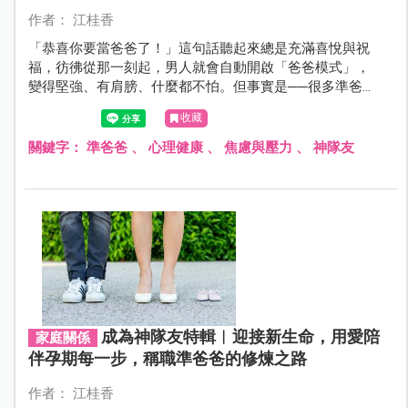
作者： 江桂香
「恭喜你要當爸爸了！」這句話聽起來總是充滿喜悅與祝
福，彷彿從那一刻起，男人就會自動開啟「爸爸模式」，
變得堅強、有肩膀、什麼都不怕。但事實是──很多準爸爸
和新手爸爸的內心，其實也很害怕、很焦慮，卻不太知道
收藏
該怎麼說出口。
關鍵字：
準爸爸
、
心理健康
、
焦慮與壓力
、
神隊友
成為神隊友特輯︱迎接新生命，用愛陪
家庭關係
伴孕期每一步，稱職準爸爸的修煉之路
作者： 江桂香