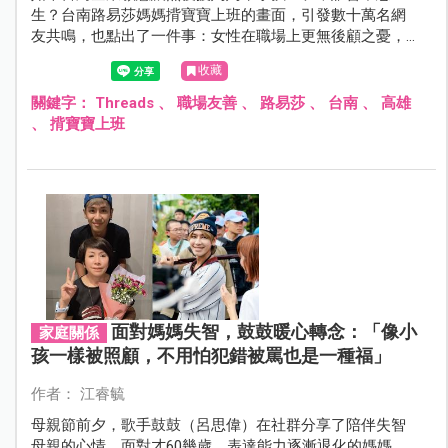
生？台南路易莎媽媽揹寶寶上班的畫面，引發數十萬名網
友共鳴，也點出了一件事：女性在職場上更無後顧之憂，
才是提升生育率的主要關鍵之一。
收藏
關鍵字：
Threads
、
職場友善
、
路易莎
、
台南
、
高雄
、
揹寶寶上班
面對媽媽失智，鼓鼓暖心轉念：「像小
家庭關係
孩一樣被照顧，不用怕犯錯被罵也是一種福」
作者： 江睿毓
母親節前夕，歌手鼓鼓（呂思偉）在社群分享了陪伴失智
母親的心情。面對才60幾歲、表達能力逐漸退化的媽媽，