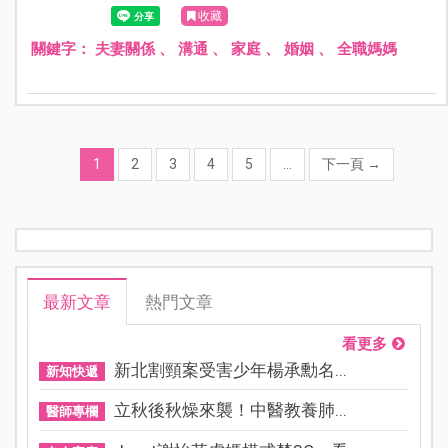
更讓她心累。來看心理師建議的溝通方法，讓夫妻不再陷
收藏
入「誰比較累」的爭吵，而能真正互相理解與支持。
關鍵字：
夫妻關係
、
溝通
、
家庭
、
婚姻
、
全職媽媽
1
2
3
4
5
...
下一頁
→
最新文章
熱門文章
看更多
新北割頸案受害少年楊承勳名...
新知快遞
立秋後秋燥來襲！中醫教養肺...
醫師專欄