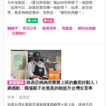
今年母親節，《嬰兒與母親》雜誌特別舉辦了一個調查：
「如果可以，妳最想實現哪一個願望？」結果，留言區
裡，最多媽媽想要的，竟然是：「睡到自然醒！」
收藏
關鍵字：
育兒日常
、
願望清單
、
母親節
、
睡到自然醒
、
出國旅行
路易莎媽媽揹寶寶上班的畫面好動人！
家庭關係
網感動：職場親子友善真的能提升台灣生育率
作者： 游資芸
如果台灣企業願意讓無後援媽媽帶小孩上班，誰會不想