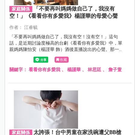
「不要再叫媽媽做自己了，我沒有
家庭關係
空！」《看看你有多愛我》楊謹華的母愛心聲
作者： 江睿毓
「不要再叫媽媽做自己了，我沒有空！沒有空！」這句
話，是近期討論度極高的台劇《看看你有多愛我》中，單
親媽媽陳怡安（楊謹華 飾）酒後直播說出的心聲。那一
刻，她把長期累積的疲憊、壓抑和無奈全都傾訴出來，也
收藏
道盡了無數媽媽的心裡話。
關鍵字：
看看你有多愛我
、
楊謹華
、
林思廷
、
詹子萱
太誇張！台中男童在家洗碗遭父BB槍
家庭關係