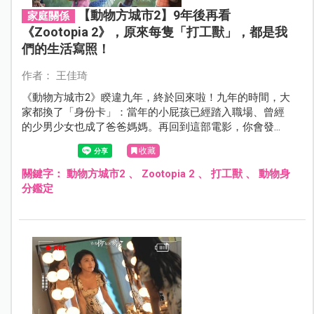
【動物方城市2】9年後再看
家庭關係
《Zootopia 2》，原來每隻「打工獸」，都是我
們的生活寫照！
作者： 王佳琦
《動物方城市2》睽違九年，終於回來啦！九年的時間，大
家都換了「身份卡」：當年的小屁孩已經踏入職場、曾經
的少男少女也成了爸爸媽媽。再回到這部電影，你會發
現，角色不只是動畫動物：把牠們套用到同事、主管，甚
收藏
至家裡那個正努力摸索個性的孩子身上，是不是會忍不住
想：「欸，這不就是我的辦公室／我的家嗎？」笑中帶感
關鍵字：
動物方城市2
、
Zootopia 2
、
打工獸
、
動物身
慨，原來生活也可以這麼「動物化」！
分鑑定