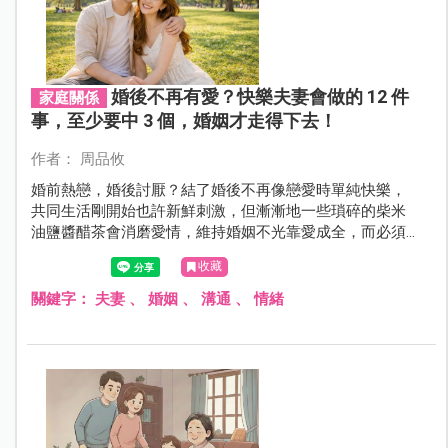
婚後不再有愛？快樂夫妻會做的 12 件
家庭關係
事，至少要中 3 個，婚姻才走得下去！
作者： 周品攸
婚前熱戀，婚後討厭？結了婚後不再像戀愛時單純快樂，
共同生活剛開始也許新鮮刺激，但漸漸地一些瑣碎的柴米
油鹽醬醋茶會消磨愛情，維持婚姻不光靠愛成全，而必須
學會接納與包容，適時地在平淡的生活中加點料，才有辦
收藏
法共度下半輩子。
關鍵字：
夫妻
、
婚姻
、
溝通
、
情緒