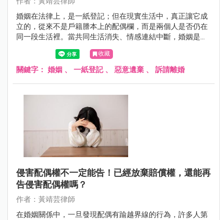
作者：黃靖芸律師
婚姻在法律上，是一紙登記；但在現實生活中，真正讓它成
立的，從來不是戶籍謄本上的配偶欄，而是兩個人是否仍在
同一段生活裡。當共同生活消失、情感連結中斷，婚姻是否
還存在？又或者，只是形式上的空殼？當一段關係長年停
收藏
擺，留下來的一方，是否只能無止盡地等待？這些看似私密
的感情問題，最終往往會走進法院，成為必須由法律來回答
關鍵字：
婚姻
、
一紙登記
、
惡意遺棄
、
訴請離婚
的現實難題。
侵害配偶權不一定能告！已經放棄賠償權，還能再
告侵害配偶權嗎？
作者：黃靖芸律師
在婚姻關係中，一旦發現配偶有踰越界線的行為，許多人第