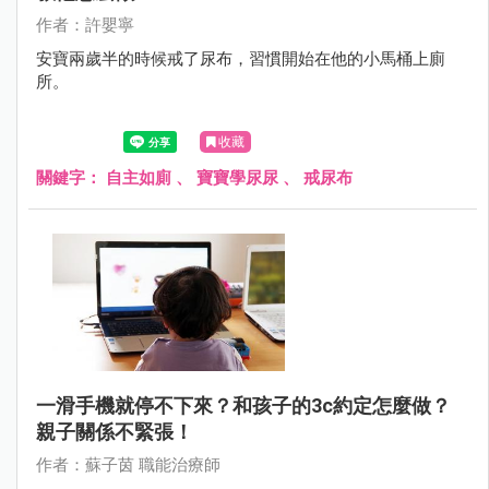
作者：許嬰寧
安寶兩歲半的時候戒了尿布，習慣開始在他的小馬桶上廁
所。
收藏
關鍵字：
自主如廁
、
寶寶學尿尿
、
戒尿布
一滑手機就停不下來？和孩子的3c約定怎麼做？
親子關係不緊張！
作者：蘇子茵 職能治療師