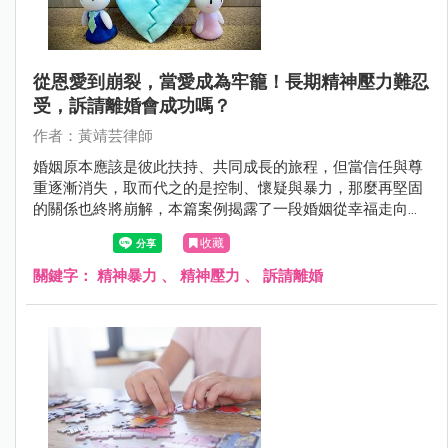
從恩愛到崩裂，當愛成為牢籠！長期精神壓力難忍
受，訴請離婚會成功嗎？
作者：黃靖芸律師
婚姻原本應該是彼此扶持、共同成長的旅程，但當信任與尊
重逐漸消失，取而代之的是控制、懷疑與暴力，那麼再堅固
的關係也終將崩解，本篇案例揭露了一段婚姻從幸福走向破
裂的過程，丈夫從隱忍到精神崩潰，最終訴諸法律，揭示出
收藏
情感傷害比身體暴力更難治癒的真相。透過本案例，我們重
新思考：在親密關係中，什麼才是真正的愛與尊重？
關鍵字：
精神暴力
、
精神壓力
、
訴請離婚