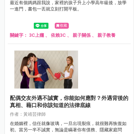
最近有個媽媽跟我說，家裡的孩子升上小學高年級後，放學
一進門，書包一丟就立刻打開平板。
收藏
關鍵字：
3C上癮
、
依賴3C
、
親子關係
、
親子教養
配偶交友外遇不誠實，你能如何應對？外遇背後的
真相、藉口和你該知道的法律底線
作者：黃靖芸律師
在婚姻裡，信任就像玻璃，一旦出現裂痕，就很難再恢復如
初。當另一半不誠實，無論是瞞著你有債務、隱藏家庭問