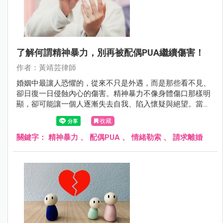
了解何謂精神暴力，別再被配偶PUA繼續傷害！
作者：黃靖芸律師
婚姻中最讓人恐懼的，從來不只是外遇，而是那些看不見、
卻日復一日侵蝕內心的傷害。精神暴力不像身體傷口那樣明
顯，卻可能讓一個人逐漸失去自我、陷入懷疑與絕望。當愛
變成控制、關心變成貶低，關係就已經悄悄變質。
收藏
關鍵字：
精神暴力
、
配偶PUA
、
情緒勒索
、
請求離婚