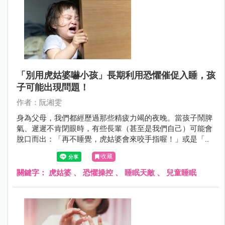
「別用虎姑婆嚇小孩」長期利用恐懼催促入睡，孩
子可能出現問題！
作者：阮湘雯
身為父母，我們都經歷過那些精疲力竭的夜晚。當孩子鬧脾
氣、遲遲不肯閉眼時，有些長輩（甚至是我們自己）可能會
脫口而出：「再不睡覺，虎姑婆會來咬手指喔！」或是「小
聲點，不然怪獸會把你抓走。」
收藏
關鍵字：
虎姑婆
、
恐懼操控
、
睡眠天敵
、
兒童睡眠