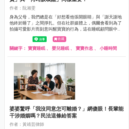
作者：阮湘雯
身為父母，我們總是在「好想看他張開眼睛」與「謝天謝地
他終於睡了」之間掙扎。但在社群媒體上，偶爾會看到為了
拍攝可愛影片而刻意叫醒寶寶的行為，這在睡眠顧問眼中，
其實隱藏著影響發展的風險。今天，我想與大家分享關於
收藏
「喚醒寶寶」的科學與藝術。
關鍵字：
寶寶睡眠
、
嬰兒睡眠
、
寶寶作息
、
小睡時間
婆婆驚呼「我沒同意怎可離婚？」網傻眼！長輩能
干涉婚姻嗎？民法這條給答案
作者：黃靖芸律師