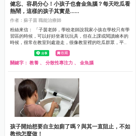
健忘、容易分心！小孩子也會金魚腦？每天吃瓜看
熱鬧，這樣的孩子其實是......
作者：蘇子茵 職能治療師
粉絲來信： 「子茵老師，學校老師說我家小孩在學校只有學
習區的時候，可以好好坐著玩玩具，但在上課或閱讀繪本的
時候，很常在教室到處遊走，很像教室裡的吃瓜群眾，平常
在家也只對特定某些玩具有興趣，其他的也都玩不到三分鐘
收藏
就會跑走，請問這樣是注意力出問題嗎？」
關鍵字：
教養
、
分散性專注力
、
金魚腦
孩子開始想要自主如廁了嗎？與其一直阻止，不如
教他怎麼做！