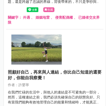
題，還是跨越了忠誠的界線，背後帶來的，不只是爭吵與不
安，更可能是整段關係的崩毀。這不是危言聳聽，而是許多
收藏
真實案例的縮影——尤其當交友軟體、曖昧訊息和「只是朋
友」的藉口交織在一起時，婚姻就像踩在薄冰上，隨時可能
關鍵字：
外遇
、
婚姻地雷
、
侵害配偶權
、
已婚者交友界
破裂。
限
照顧好自己，再來與人連結，你比自己知道的還要
好，你能自我察覺！
作者：許嬰寧
在我們忙碌的生活中，與他人的連結是不可避免的一部分，
然而，這種連結之前，我們必須先確保自己的狀態良好。只
有當我們能夠有效地管理自己的能量和情緒時，才能真正投