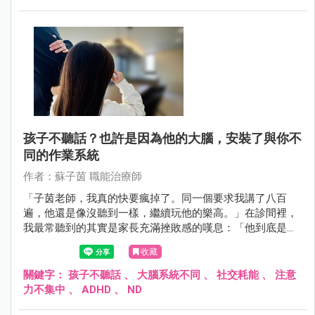
孩子不聽話？也許是因為他的大腦，安裝了與你不
同的作業系統
作者：蘇子茵 職能治療師
「子茵老師，我真的快要瘋掉了。同一個要求我講了八百
遍，他還是像沒聽到一樣，繼續玩他的樂高。」在診間裡，
我最常聽到的其實是家長充滿挫敗感的嘆息：「他到底是故
意的？還是就是叛逆？為什麼別人的小孩講一次就動？」
收藏
關鍵字：
孩子不聽話
、
大腦系統不同
、
社交耗能
、
注意
力不集中
、
ADHD
、
ND