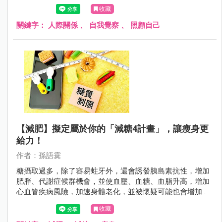
入並享受與他人的互動。
收藏
關鍵字：
人際關係
、
自我覺察
、
照顧自己
【減肥】擬定屬於你的「減糖4計畫」，讓瘦身更
給力！
作者：孫語霙
糖攝取過多，除了容易蛀牙外，還會誘發胰島素抗性，增加
肥胖、代謝症候群機會，並使血壓、血糖、血脂升高，增加
心血管疾病風險，加速身體老化，並被懷疑可能也會增加癌
症風險。
收藏