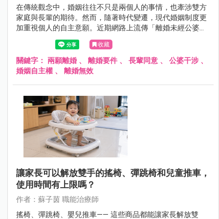
在傳統觀念中，婚姻往往不只是兩個人的事情，也牽涉雙方
家庭與長輩的期待。然而，隨著時代變遷，現代婚姻制度更
加重視個人的自主意願。近期網路上流傳「離婚未經公婆同
意，因此離婚無效」的討論，引發許多人關注與爭議。究竟
收藏
婚姻的成立與結束，是否真的需要經過父母或長輩同意？從
法律角度來看，婚姻關係又是如何規範呢？
關鍵字：
兩願離婚
、
離婚要件
、
長輩同意
、
公婆干涉
、
婚姻自主權
、
離婚無效
讓家長可以解放雙手的搖椅、彈跳椅和兒童推車，
使用時間有上限嗎？
作者：蘇子茵 職能治療師
搖椅、彈跳椅、嬰兒推車—— 這些商品都能讓家長解放雙