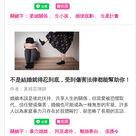
本文將探討夫妻在面對生育壓力時的困境，以及長輩該如何
收藏
理性支持，避免因心急而破壞家庭和諧。
關鍵字：
婆媳關係
、
生小孩
、
婚後規劃
、
生產計畫
不是結婚就得忍到底，受到傷害法律都能幫助你！
作者：黃靖芸律師
婚姻本該是彼此扶持、共享人生的關係，但當愛被恐懼取
代、信任變成傷害，婚姻也可能成為一種無形的牢籠。許多
人以為家庭暴力只存在於肢體毆打，卻忽略了長期的言語羞
辱、性逼迫與經濟控制，同樣足以摧毀一個人的尊嚴與安
收藏
全。
關鍵字：
暴力婚姻
、
同居虐待
、
離婚事由
、
保護令