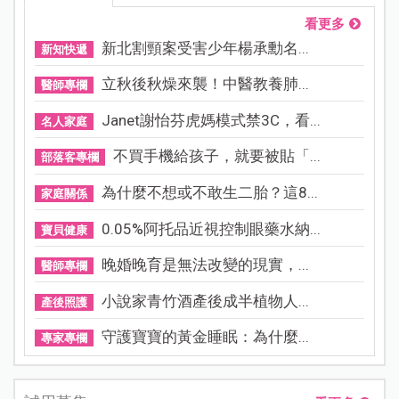
看更多
新北割頸案受害少年楊承勳名...
新知快遞
立秋後秋燥來襲！中醫教養肺...
醫師專欄
Janet謝怡芬虎媽模式禁3C，看...
名人家庭
不買手機給孩子，就要被貼「...
部落客專欄
為什麼不想或不敢生二胎？這8...
家庭關係
0.05%阿托品近視控制眼藥水納...
寶貝健康
晚婚晚育是無法改變的現實，...
醫師專欄
小說家青竹酒產後成半植物人...
產後照護
守護寶寶的黃金睡眠：為什麼...
專家專欄