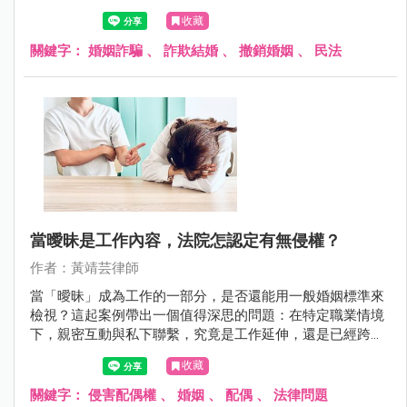
之上，甚至是刻意隱瞞、偽造身分或重要資訊所換來的承
收藏
諾，這段關係是否還有繼續維持的基礎？
關鍵字：
婚姻詐騙
、
詐欺結婚
、
撤銷婚姻
、
民法
當曖昧是工作內容，法院怎認定有無侵權？
作者：黃靖芸律師
當「曖昧」成為工作的一部分，是否還能用一般婚姻標準來
檢視？這起案例帶出一個值得深思的問題：在特定職業情境
下，親密互動與私下聯繫，究竟是工作延伸，還是已經跨越
婚姻界線？法院的判決結果，也顛覆了許多人對侵害配偶權
收藏
的既有想像。
關鍵字：
侵害配偶權
、
婚姻
、
配偶
、
法律問題