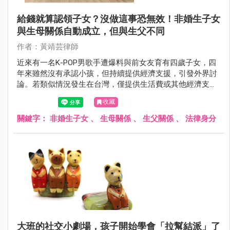
給錢就算認領子女？沒做這事恐無效！非婚生子女
與生母關係自動成立，但與生父不同
作者：黃靖芸律師
近來有一名K-POP男歌手遭爆料與前女友育有四歲子女，四
年來雖然沒有承認小孩，但持續提供經濟支援，引發外界討
論。若類似情況發生在台灣，僅提供生活費或其他經濟支
持，是否就等同於法律上的認領？
收藏
關鍵字：
非婚生子女
、
生母關係
、
生父關係
、
法律身分
大班的社交小劇場，孩子開始學會「拉幫結派」了