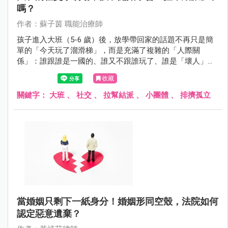
嗎？
作者：蘇子茵 職能治療師
孩子進入大班（5-6 歲）後，放學帶回家的話題不再只是簡
單的「今天玩了溜滑梯」，而是充滿了複雜的「人際關
係」：誰跟誰是一國的、誰又不跟誰玩了、誰是「壞人」、
誰又是「最好的朋友」。
收藏
關鍵字：
大班
、
社交
、
拉幫結派
、
小團體
、
排擠孤立
當婚姻只剩下一紙身分！婚姻形同空殼，法院如何
認定惡意遺棄？