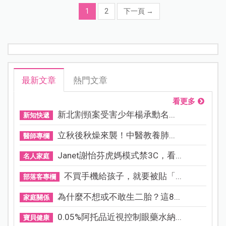
1
2
下一頁
→
最新文章
熱門文章
看更多
新北割頸案受害少年楊承勳名...
新知快遞
立秋後秋燥來襲！中醫教養肺...
醫師專欄
Janet謝怡芬虎媽模式禁3C，看...
名人家庭
不買手機給孩子，就要被貼「...
部落客專欄
為什麼不想或不敢生二胎？這8...
家庭關係
0.05%阿托品近視控制眼藥水納...
寶貝健康