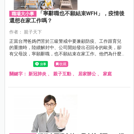
「寧辭職也不願結束WFH」，疫情後
職場大小事
還想在家工作嗎？
作者： 親子天下
正當台灣爸媽們苦於三級警戒中要兼顧防疫、工作跟育兒
的重擔時，陸續解封中、公司開始發出召回令的歐美，卻
有父母說，寧願辭職，也不願結束在家工作。他們為什麼
回不去了？
收藏
關鍵字：
新冠肺炎
、
親子互動
、
居家辦公
、
家庭