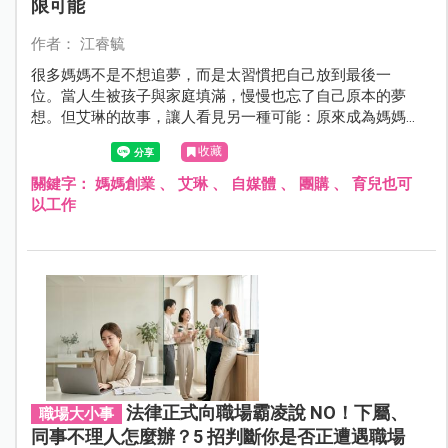
限可能
作者： 江睿毓
很多媽媽不是不想追夢，而是太習慣把自己放到最後一
位。當人生被孩子與家庭填滿，慢慢也忘了自己原本的夢
想。但艾琳的故事，讓人看見另一種可能：原來成為媽媽
後，不一定只能犧牲自己，而是有機會重新找到人生方
收藏
向，也重新看見，自己其實比想像中更有力量。
關鍵字：
媽媽創業
、
艾琳
、
自媒體
、
團購
、
育兒也可
以工作
法律正式向職場霸凌說 NO！下屬、
職場大小事
同事不理人怎麼辦？5 招判斷你是否正遭遇職場