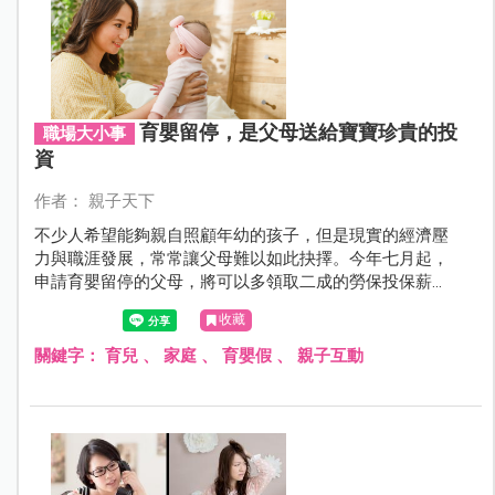
育嬰留停，是父母送給寶寶珍貴的投
職場大小事
資
作者： 親子天下
不少人希望能夠親自照顧年幼的孩子，但是現實的經濟壓
力與職涯發展，常常讓父母難以如此抉擇。今年七月起，
申請育嬰留停的父母，將可以多領取二成的勞保投保薪
資。無論是否負擔得起、或能否割捨得下，育嬰留停本
收藏
身，就是影響孩子一生的珍貴禮物與投資。
關鍵字：
育兒
、
家庭
、
育嬰假
、
親子互動