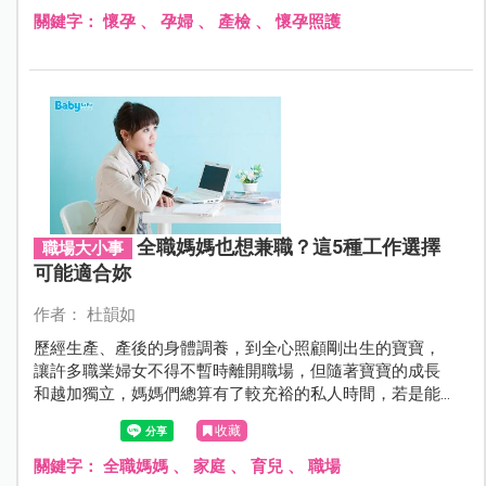
溜走囉～
關鍵字：
懷孕
、
孕婦
、
產檢
、
懷孕照護
全職媽媽也想兼職？這5種工作選擇
職場大小事
可能適合妳
作者： 杜韻如
歷經生產、產後的身體調養，到全心照顧剛出生的寶寶，
讓許多職業婦女不得不暫時離開職場，但隨著寶寶的成長
和越加獨立，媽媽們總算有了較充裕的私人時間，若是能
善用這些時間做份兼職工作，一方面讓自己不至於和社會
收藏
脫節，另一方面也能貼補家用，最重要的是，可以陪伴孩
子度過珍貴的成長階段，對於媽媽們來說，似乎是最理想
關鍵字：
全職媽媽
、
家庭
、
育兒
、
職場
的安排。