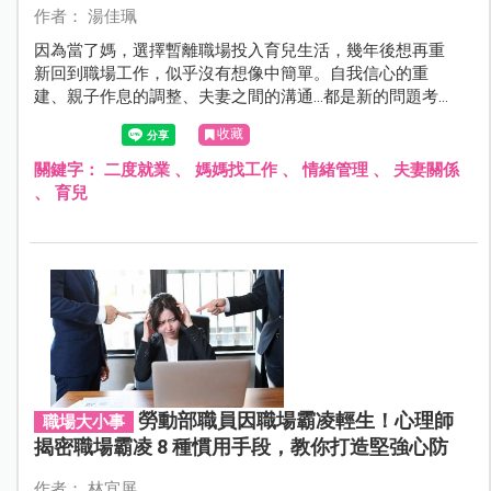
作者： 湯佳珮
因為當了媽，選擇暫離職場投入育兒生活，幾年後想再重
新回到職場工作，似乎沒有想像中簡單。自我信心的重
建、親子作息的調整、夫妻之間的溝通…都是新的問題考
驗，該怎麼面對、處理呢？
收藏
關鍵字：
二度就業
、
媽媽找工作
、
情緒管理
、
夫妻關係
、
育兒
勞動部職員因職場霸凌輕生！心理師
職場大小事
揭密職場霸凌 8 種慣用手段，教你打造堅強心防
作者： 林宜屏