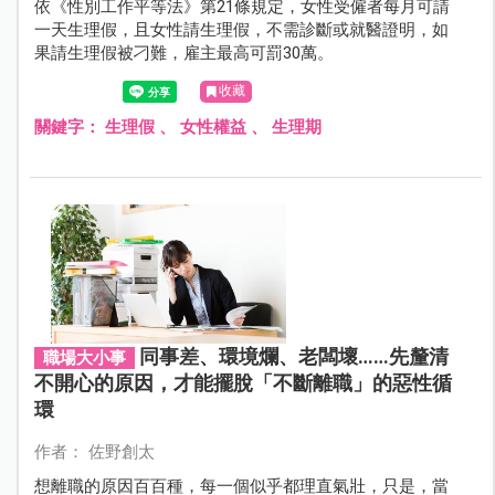
依《性別工作平等法》第21條規定，女性受僱者每月可請
一天生理假，且女性請生理假，不需診斷或就醫證明，如
果請生理假被刁難，雇主最高可罰30萬。
收藏
關鍵字：
生理假
、
女性權益
、
生理期
同事差、環境爛、老闆壞……先釐清
職場大小事
不開心的原因，才能擺脫「不斷離職」的惡性循
環
作者： 佐野創太
想離職的原因百百種，每一個似乎都理直氣壯，只是，當