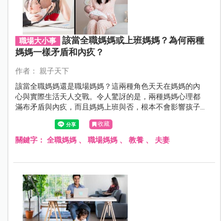
該當全職媽媽或上班媽媽？為何兩種
職場大小事
媽媽一樣矛盾和內疚？
作者： 親子天下
該當全職媽媽還是職場媽媽？這兩種角色天天在媽媽的內
心與實際生活天人交戰。令人驚訝的是，兩種媽媽心理都
滿布矛盾與內疚，而且媽媽上班與否，根本不會影響孩子
的發展。既然兩種媽媽都可以帶出優秀的孩子，媽媽們該
收藏
怎麼在兩種角色間悠遊？
關鍵字：
全職媽媽
、
職場媽媽
、
教養
、
夫妻