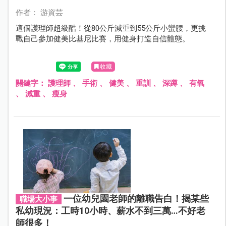
作者： 游資芸
這個護理師超級酷！從80公斤減重到55公斤小蠻腰，更挑
戰自己參加健美比基尼比賽，用健身打造自信體態。
收藏
關鍵字：
護理師
、
手術
、
健美
、
重訓
、
深蹲
、
有氧
、
減重
、
瘦身
一位幼兒園老師的離職告白！揭某些
職場大小事
私幼現況：工時10小時、薪水不到三萬…不好老
師很多！