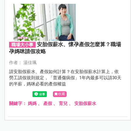
安胎假薪水、懷孕產假怎麼算？職場
職場大小事
孕媽咪請假攻略
作者： 湯佳珮
請安胎假薪水、產假如何計算？在安胎假薪水計算上，依
勞工請假規則規定，「普通傷病假」1年內最多可以請30天
的半薪，媽咪必看的產假權益
收藏
關鍵字：
媽媽
、
產假
、
育兒
、
安胎假薪水