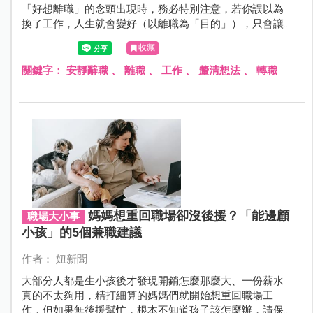
「好想離職」的念頭出現時，務必特別注意，若你誤以為
換了工作，人生就會變好（以離職為「目的」），只會讓
自己陷入「不斷離職」的惡性循環。而想擺脫職場迷茫，
收藏
首先要釐清自己的不滿，找到真正在意的問題與工作的意
義。只有了解自己的真實想法，才能展開積極行動，成為
關鍵字：
安靜辭職
、
離職
、
工作
、
釐清想法
、
轉職
更有說服力的自己！
媽媽想重回職場卻沒後援？「能邊顧
職場大小事
小孩」的5個兼職建議
作者： 妞新聞
大部分人都是生小孩後才發現開銷怎麼那麼大、一份薪水
真的不太夠用，精打細算的媽媽們就開始想重回職場工
作，但如果無後援幫忙，根本不知道孩子該怎麼辦，請保