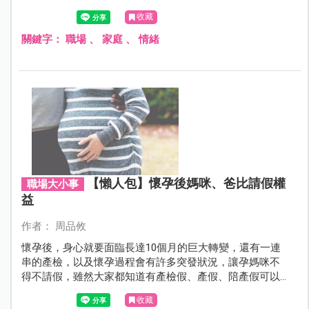
因為我知道一定會再發生。當時抱著失落的心情，我向另
收藏
一個部門的心靈導師諮詢，向她解釋了我的矛盾。她毫不
猶豫地跟我說：「法蘭，妳需要訂出界線，不然其他人會
關鍵字：
職場
、
家庭
、
情緒
吃定妳。」這是我第一次聽到職場上有「界線」這個詞。
【懶人包】懷孕後媽咪、爸比請假權
職場大小事
益
作者： 周品攸
懷孕後，身心就要面臨長達10個月的巨大轉變，還有一連
串的產檢，以及懷孕過程會有許多突發狀況，讓孕媽咪不
得不請假，雖然大家都知道有產檢假、產假、陪產假可以
請，但到底怎麼請？需要什麼程序都不太了解。以下針對
收藏
上班族媽咪、爸比可以請的假別做解說，別讓自己的權益