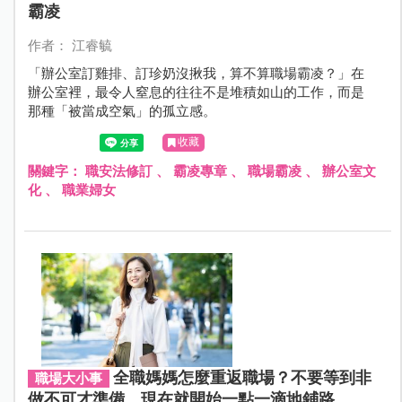
霸凌
作者： 江睿毓
「辦公室訂雞排、訂珍奶沒揪我，算不算職場霸凌？」在
辦公室裡，最令人窒息的往往不是堆積如山的工作，而是
那種「被當成空氣」的孤立感。
收藏
關鍵字：
職安法修訂
、
霸凌專章
、
職場霸凌
、
辦公室文
化
、
職業婦女
全職媽媽怎麼重返職場？不要等到非
職場大小事
做不可才準備，現在就開始一點一滴地鋪路