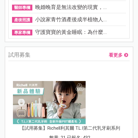
晚婚晚育是無法改變的現實，...
醫師專欄
小說家青竹酒產後成半植物人...
產後照護
守護寶寶的黃金睡眠：為什麼...
專家專欄
試用募集
看更多
【試用募集】Richell利其爾 T.L.I第二代乳牙刷系列
數量: 21 已報名: 432