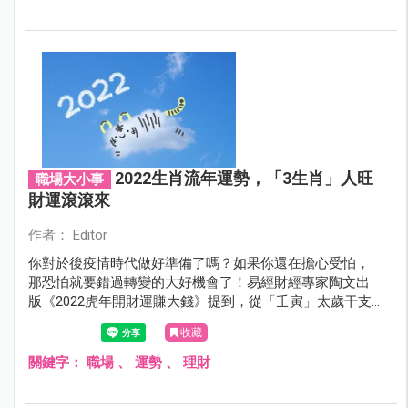
2022生肖流年運勢，「3生肖」人旺
職場大小事
財運滾滾來
作者： Editor
你對於後疫情時代做好準備了嗎？如果你還在擔心受怕，
那恐怕就要錯過轉變的大好機會了！易經財經專家陶文出
版《2022虎年開財運賺大錢》提到，從「壬寅」太歲干支
組合的角度觀察，發覺2022老虎年真的是個適宜用「三陽
收藏
開泰」與「否極泰來」形容的一年。
關鍵字：
職場
、
運勢
、
理財