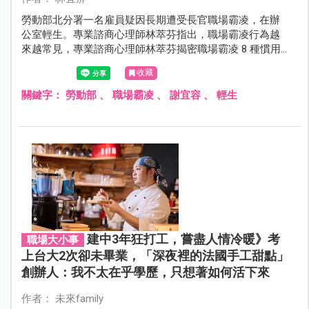
勞動部北分署一名雇員疑因長期遭受長官職場霸凌，在辦
公室輕生。專業諮商心理師林萃芬指出，職場霸凌行為越
來越常見，專業諮商心理師林萃芬揭密職場霸凌 8 種慣用
手段，教你打造堅強心防。
收藏
關鍵字：
勞動部
、
職場霸凌
、
謝宜容
、
輕生
建中3年狂打工，嘗盡人情冷暖》考
職場大小事
上台大2次卻未畢業，「深夜裡的法國手工甜點」
創辦人：我不太在乎學歷，只想著如何活下來
作者： 未來family