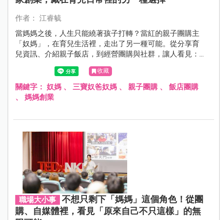
作者： 江睿毓
當媽媽之後，人生只能繞著孩子打轉？當紅的親子團購主
「奴媽」，在育兒生活裡，走出了另一種可能。從分享育
兒資訊、介紹親子飯店，到經營團購與社群，讓人看見：
原來照顧家庭的同時，媽媽依然可以保有自己想做的事，
收藏
甚至慢慢發展成另一創業模式與生活重心。
關鍵字：
奴媽
、
三寶奴爸奴媽
、
親子團購
、
飯店團購
、
媽媽創業
不想只剩下「媽媽」這個角色！從團
職場大小事
購、自媒體裡，看見「原來自己不只這樣」的無