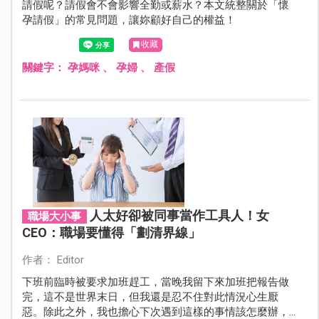
請假呢？請假會不會影響全勤或薪水？本文統整關於「懷
孕請假」的常見問題，讓妳顧好自己的權益！
收藏
關鍵字：
孕媽咪
、
孕婦
、
產假
人太好卻被同事當作工具人！女
職場大小事
CEO：職場要懂得「劃清界線」
作者： Editor
下班前臨時被要求加班趕工，當晚我留下來加班把報告做
完，這不是世界末日，但我還是忍不住對此情況心生厭
惡。除此之外，我也擔心下次遇到這樣的事情該怎麼辦，