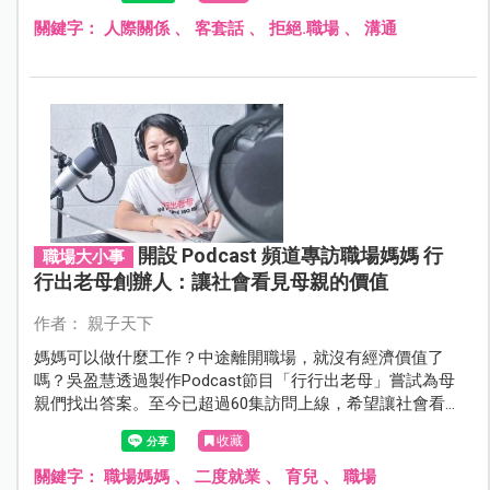
覺地脫口而出。
關鍵字：
人際關係
、
客套話
、
拒絕.職場
、
溝通
開設 Podcast 頻道專訪職場媽媽 行
職場大小事
行出老母創辦人：讓社會看見母親的價值
作者： 親子天下
媽媽可以做什麼工作？中途離開職場，就沒有經濟價值了
嗎？吳盈慧透過製作Podcast節目「行行出老母」嘗試為母
親們找出答案。至今已超過60集訪問上線，希望讓社會看
見母親的價值，也希望讓孩子看見各種職業的可能性，並
收藏
相信凡事皆有可能。
關鍵字：
職場媽媽
、
二度就業
、
育兒
、
職場