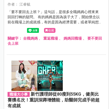
作者： 江睿毓
「要不要回去上班？」這句話，是很多全職媽媽心裡來來
回回打轉的疑問。 有的媽媽是因為孩子大了，開始懷念以
前在職場上的成就感，有的是因為經濟需要，或者單純想
找回屬於自己的空間。 但這個決定不只是「找不找工作」
收藏
那麼簡單，它同時牽動著自我價值、伴侶關係、家庭分
工，甚至孩子的教養方式，也因此帶來龐大壓力。
關鍵字：
全職媽媽
、
重返職場
、
媽媽回職場
、
要不要回
去上班
新竹護理師從80瘦到55KG，健美比
職場大小事
賽獲名次！重訓深蹲增體能，助醫師完成手術超
有成就