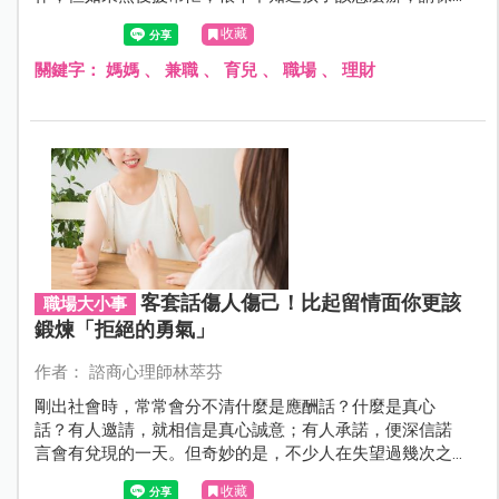
母、送托嬰的費用都有點高，又怕無法準時接送還要多加
收藏
錢，於是許多媽媽就開始了自己的兼職之路～媽媽們也不
妨參考看看，或許可以為自己開啟一個新的契機喔！
關鍵字：
媽媽
、
兼職
、
育兒
、
職場
、
理財
客套話傷人傷己！比起留情面你更該
職場大小事
鍛煉「拒絕的勇氣」
作者： 諮商心理師林萃芬
剛出社會時，常常會分不清什麼是應酬話？什麼是真心
話？有人邀請，就相信是真心誠意；有人承諾，便深信諾
言會有兌現的一天。但奇妙的是，不少人在失望過幾次之
後，似乎也發現應酬話的妙用，往往會在道別的時候不自
收藏