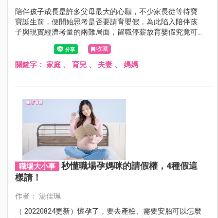
陪伴孩子成長是許多父母最大的心願，不少家長從等待寶
寶誕生前，便開始思考是否要請育嬰假，為此陷入陪伴孩
子與現實經濟考量的兩難局面，留職停薪放育嬰假究竟可
不可行？有請專家替大家解惑。
收藏
關鍵字：
家庭
、
育兒
、
夫妻
、
媽媽
秒懂職場孕媽咪的請假權，4種假這
職場大小事
樣請！
作者： 湯佳珮
（ 20220824更新）懷孕了，要去產檢、需要安胎可以怎麼