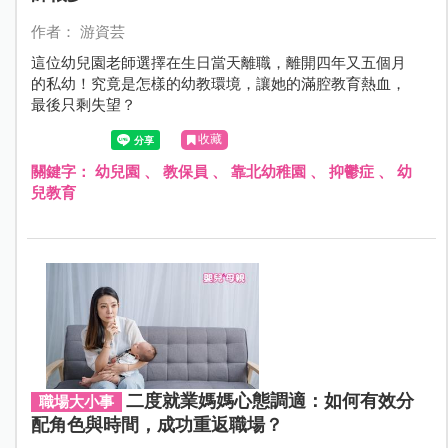
作者： 游資芸
這位幼兒園老師選擇在生日當天離職，離開四年又五個月
的私幼！究竟是怎樣的幼教環境，讓她的滿腔教育熱血，
最後只剩失望？
收藏
關鍵字：
幼兒園
、
教保員
、
靠北幼稚園
、
抑鬱症
、
幼
兒教育
二度就業媽媽心態調適：如何有效分
職場大小事
配角色與時間，成功重返職場？