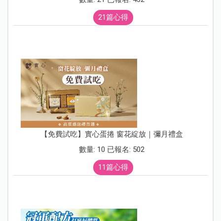
21篇心得
【免費試吃】實心蛋捲 窗花綻放｜彌月禮盒
數量: 10 已報名: 502
11篇心得