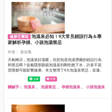
泡溫泉必知！9大常見錯誤行為＆專
健康百寶箱
家解析孕婦、小孩泡湯禁忌
作者： 湯佳珮
天氣轉涼，泡溫泉好溫暖，但您知道泡湯潛藏的錯誤行為
和禁忌嗎？從戴隱形眼鏡泡溫泉到剛吃飽下水，許多不當
習慣都可能影響健康。本文整理了9大泡溫泉禁忌，並邀請
專家詳細說明孕婦、小孩等特殊族群的注意事項，讓大家
收藏
安心享受溫泉之樂。
關鍵字：
泡溫泉
、
泡湯禁忌
、
孕婦泡溫泉
、
小孩泡溫泉