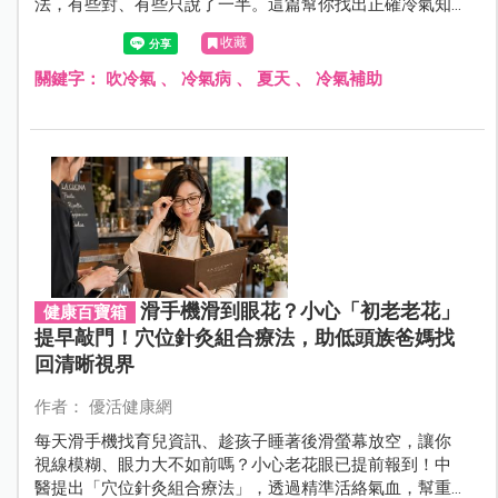
法，有些對、有些只說了一半。這篇幫你找出正確冷氣知
識，讓你吹得舒服，也不用看到電費單心就涼了。
收藏
關鍵字：
吹冷氣
、
冷氣病
、
夏天
、
冷氣補助
滑手機滑到眼花？小心「初老老花」
健康百寶箱
提早敲門！穴位針灸組合療法，助低頭族爸媽找
回清晰視界
作者： 優活健康網
每天滑手機找育兒資訊、趁孩子睡著後滑螢幕放空，讓你
視線模糊、眼力大不如前嗎？小心老花眼已提前報到！中
醫提出「穴位針灸組合療法」，透過精準活絡氣血，幫重