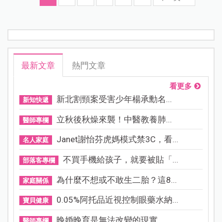
最新文章
熱門文章
看更多
新北割頸案受害少年楊承勳名...
新知快遞
立秋後秋燥來襲！中醫教養肺...
醫師專欄
Janet謝怡芬虎媽模式禁3C，看...
名人家庭
不買手機給孩子，就要被貼「...
部落客專欄
為什麼不想或不敢生二胎？這8...
家庭關係
0.05%阿托品近視控制眼藥水納...
寶貝健康
晚婚晚育是無法改變的現實，...
醫師專欄