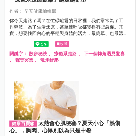
作者： 早安健康編輯部
你今天走路了嗎？在忙碌喧囂的日常裡，我們常常為了工
作奔波、為了生活焦慮，甚至連呼吸都變得有些急促。其
實，想要找回內心的平穩與身體的活力，最簡單、也最溫
柔的方式，就藏在我們的雙腳下。走路可以完全不花錢，
收藏
其實也不需要外在世界塞給你的有形無形獎賞（計步器的
數字或是打卡的虛榮心）。走路這件事本身， 就已經是身
關鍵字：
散步秘訣
、
療癒系走路
、
下一個轉角遇見驚喜
體與心靈的獎賞。
、
聲音冥想
、
散步紓壓
太熱會心肌梗塞？夏天小心「熱傷
健康百寶箱
心」，胸悶、心悸別以為只是中暑