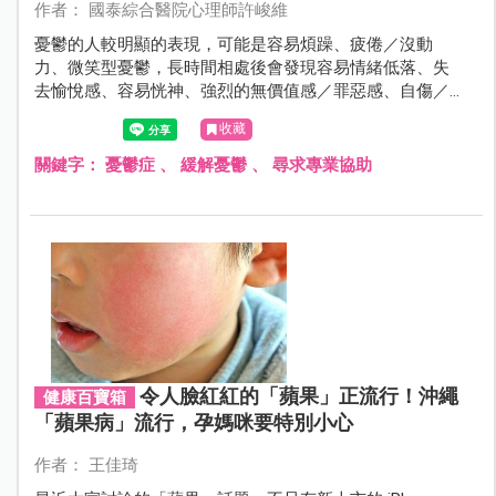
作者： 國泰綜合醫院心理師許峻維
憂鬱的人較明顯的表現，可能是容易煩躁、疲倦／沒動
力、微笑型憂鬱，長時間相處後會發現容易情緒低落、失
去愉悅感、容易恍神、強烈的無價值感／罪惡感、自傷／
自殺想法，伴隨食慾、睡眠品質的下降。
收藏
關鍵字：
憂鬱症
、
緩解憂鬱
、
尋求專業協助
令人臉紅紅的「蘋果」正流行！沖繩
健康百寶箱
「蘋果病」流行，孕媽咪要特別小心
作者： 王佳琦