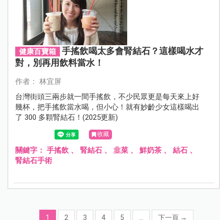
手搖飲喝太多會腎結石？這樣喝水才
健康百寶箱
對，別再用飲料當水！
作者： 林宜屏
台灣街頭三兩步就一間手搖飲，不少民眾更是每天來上好
幾杯，把手搖飲當水喝，但小心！就有妙齡少女這樣喝出
了 300 多顆腎結石！(2025更新)
收藏
關鍵字：
手搖飲
、
腎結石
、
韭菜
、
鮮奶茶
、
結石
、
腎結石手術
1
2
3
4
5
...
下一頁
→