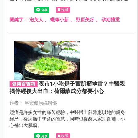
軟、體力明顯不足，這就是所謂的「泡芙人」，現代人對
收藏
肥胖有新的健康認知，體重不是一切，肌肉和脂肪的平衡
才是瘦得健康好看的關鍵。
關鍵字：
泡芙人
、
蠟筆小新
、
野原美冴
、
孕期體重
夜市1小吃是子宮肌瘤地雷？中醫親
健康百寶箱
揭停經後大出血：荷爾蒙成分都要小心
作者： 早安健康編輯部
經痛是許多女性的痛苦經驗，中醫博士莊雅惠以她的親身
經歷，從病痛中學會的智慧，同時也提醒大家別亂補，小
心補出大肌瘤。
收藏