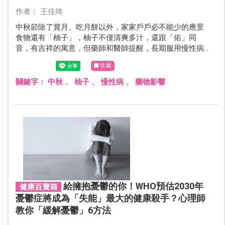
作者： 王佳琦
中秋節除了賞月、吃月餅以外，家家戶戶必不能少的應景
食物還有「柚子」，柚子不僅清爽多汁，還跟「佑」同
音，有吉祥的寓意，但藥師和醫師提醒，長期服用慢性病
的患者要特別注意，柚子可能會對某些藥物產生強烈影
收藏
響，不得不注意！
關鍵字：
中秋
、
柚子
、
慢性病
、
藥物影響
給擁抱憂鬱的你！WHO預估2030年
健康百寶箱
憂鬱症將成為「失能」最大的健康殺手？心理師
教你「緩解憂鬱」6方法