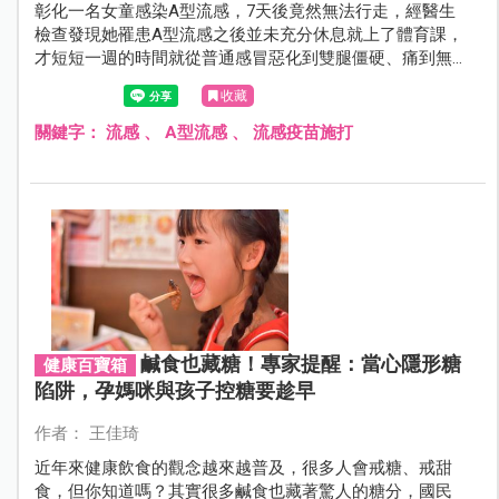
彰化一名女童感染A型流感，7天後竟然無法行走，經醫生
檢查發現她罹患A型流感之後並未充分休息就上了體育課，
才短短一週的時間就從普通感冒惡化到雙腿僵硬、痛到無
法行走，最後竟被診斷為罕見的「橫紋肌溶解症」，讓爸
收藏
媽嚇壞了！
關鍵字：
流感
、
A型流感
、
流感疫苗施打
鹹食也藏糖！專家提醒：當心隱形糖
健康百寶箱
陷阱，孕媽咪與孩子控糖要趁早
作者： 王佳琦
近年來健康飲食的觀念越來越普及，很多人會戒糖、戒甜
食，但你知道嗎？其實很多鹹食也藏著驚人的糖分，國民