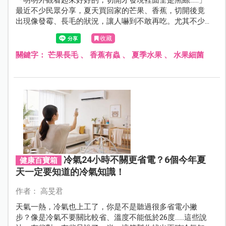
最近不少民眾分享，夏天買回家的芒果、香蕉，切開後竟
出現像發霉、長毛的狀況，讓人嚇到不敢再吃。尤其不少
孩子吃水果速度快，爸媽一不注意，就可能已經吃下變質
收藏
水果。
關鍵字：
芒果長毛
、
香蕉有蟲
、
夏季水果
、
水果細菌
冷氣24小時不關更省電？6個今年夏
健康百寶箱
天一定要知道的冷氣知識！
作者： 高旻君
天氣一熱，冷氣也上工了，你是不是聽過很多省電小撇
步？像是冷氣不要關比較省、溫度不能低於26度……這些說