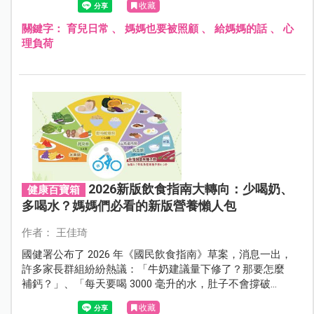
收藏
關鍵字：
育兒日常
、
媽媽也要被照顧
、
給媽媽的話
、
心
理負荷
2026新版飲食指南大轉向：少喝奶、
健康百寶箱
多喝水？媽媽們必看的新版營養懶人包
作者： 王佳琦
國健署公布了 2026 年《國民飲食指南》草案，消息一出，
許多家長群組紛紛熱議：「牛奶建議量下修了？那要怎麼
補鈣？」、「每天要喝 3000 毫升的水，肚子不會撐破
嗎？」別擔心！這次的修訂並非要大家放棄營養，而是走
收藏
向更精準、更科學，且更愛地球的「新食尚」。