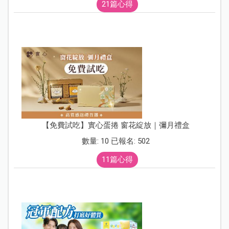
21篇心得
【免費試吃】實心蛋捲 窗花綻放｜彌月禮盒
數量: 10 已報名: 502
11篇心得