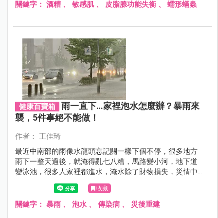
關鍵字：
酒糟
、
敏感肌
、
皮脂腺功能失衡
、
蠕形蟎蟲
雨一直下…家裡泡水怎麼辦？暴雨來
健康百寶箱
襲，5件事絕不能做！
作者： 王佳琦
最近中南部的雨像水龍頭忘記關一樣下個不停，很多地方
雨下一整天過後，就淹得亂七八糟，馬路變小河，地下道
變泳池，很多人家裡都進水，淹水除了財物損失，災情中
的人生安全、災害後的健康問題都令人關注，暴雨來的時
收藏
候應該怎麼保命？水退了之後要怎麼防疾病？
關鍵字：
暴雨
、
泡水
、
傳染病
、
災後重建