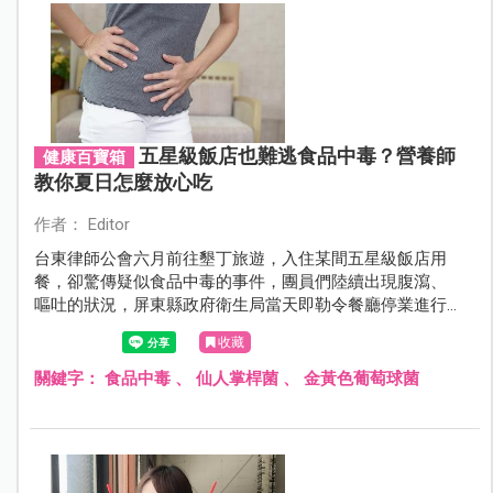
五星級飯店也難逃食品中毒？營養師
健康百寶箱
教你夏日怎麼放心吃
作者： Editor
台東律師公會六月前往墾丁旅遊，入住某間五星級飯店用
餐，卻驚傳疑似食品中毒的事件，團員們陸續出現腹瀉、
嘔吐的狀況，屏東縣政府衛生局當天即勒令餐廳停業進行
清消，也立刻採集檢體送驗。即便是五星級飯店都如此
收藏
了，在一般餐廳或是自己家裡，食品中毒的風險更是不可
忽視。
關鍵字：
食品中毒
、
仙人掌桿菌
、
金黃色葡萄球菌