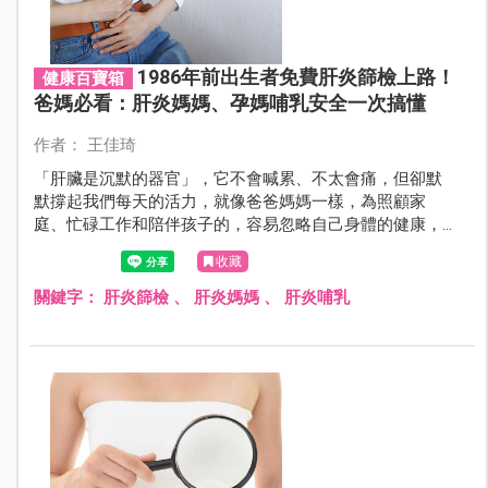
1986年前出生者免費肝炎篩檢上路！
健康百寶箱
爸媽必看：肝炎媽媽、孕媽哺乳安全一次搞懂
作者： 王佳琦
「肝臟是沉默的器官」，它不會喊累、不太會痛，但卻默
默撐起我們每天的活力，就像爸爸媽媽一樣，為照顧家
庭、忙碌工作和陪伴孩子的，容易忽略自己身體的健康，
衛福部公布健康政策：民國 75 年（1986 年）以前出生的
收藏
民眾，都能享有「一生一次免費」的 B 型與 C 型肝炎篩
檢。
關鍵字：
肝炎篩檢
、
肝炎媽媽
、
肝炎哺乳