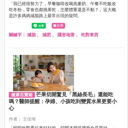
「我已經很努力了，早餐咖啡改喝燕麥奶、午餐不吃飯改
吃冬粉，零食也都挑果乾，怎麼體重還是不動？」這大概
是許多媽媽減脂路上最常出現的疑問。
收藏
關鍵字：
減脂
、
減肥
、
隱形地雷
、
吃對東西
芒果切開驚見「黑絲長毛」還能吃
健康百寶箱
嗎？醫師提醒：孕婦、小孩吃到變質水果更要小
心
作者： 王佳琦
「明明外觀看起來好好的，切開才發現裡面全是黑絲……」