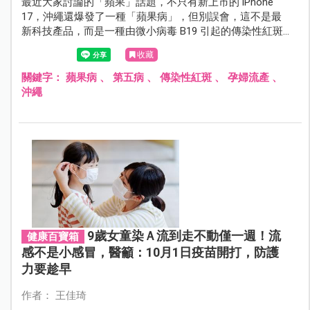
最近大家討論的「蘋果」話題，不只有新上市的 iPhone
17，沖繩還爆發了一種「蘋果病」，但別誤會，這不是最
新科技產品，而是一種由微小病毒 B19 引起的傳染性紅斑
症。當地病例數在短短一週內就突破警戒值，讓旅人和家
收藏
長族群不得不提高警覺。
關鍵字：
蘋果病
、
第五病
、
傳染性紅斑
、
孕婦流產
、
沖繩
9歲女童染Ａ流到走不動僅一週！流
健康百寶箱
感不是小感冒，醫籲：10月1日疫苗開打，防護
力要趁早
作者： 王佳琦