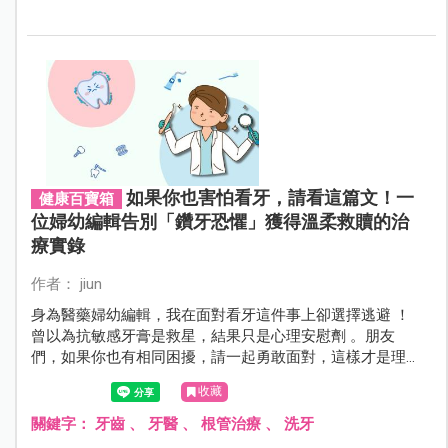
如果你也害怕看牙，請看這篇文！一
健康百寶箱
位婦幼編輯告別「鑽牙恐懼」獲得溫柔救贖的治
療實錄
作者： jiun
身為醫藥婦幼編輯，我在面對看牙這件事上卻選擇逃避 ！
曾以為抗敏感牙膏是救星，結果只是心理安慰劑 。朋友
們，如果你也有相同困擾，請一起勇敢面對，這樣才是理
性又省錢的啊！
收藏
關鍵字：
牙齒
、
牙醫
、
根管治療
、
洗牙