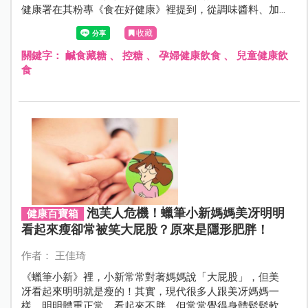
健康署在其粉專《食在好健康》裡提到，從調味醬料、加
工食品到餐桌上的各式料理，都有「隱藏糖風險」喔！
收藏
關鍵字：
鹹食藏糖
、
控糖
、
孕婦健康飲食
、
兒童健康飲
食
泡芙人危機！蠟筆小新媽媽美冴明明
健康百寶箱
看起來瘦卻常被笑大屁股？原來是隱形肥胖！
作者： 王佳琦
《蠟筆小新》裡，小新常常對著媽媽說「大屁股」，但美
冴看起來明明就是瘦的！其實，現代很多人跟美冴媽媽一
樣，明明體重正常、看起來不胖，但常常覺得身體鬆鬆軟