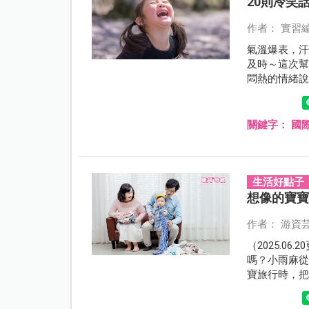
20則冷笑
作者： 實習
氣溫爆表，
及時～這次
悶熱的情緒
關鍵字：
國
生活好點子
想像的寶
作者： 游資
（2025.0
嗎？小雨麻從
寶旅行時，
步，絕對打