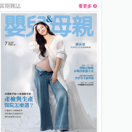
當期雜誌
看更多