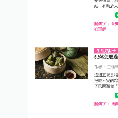
樂來傳遞，
結，有助於
關鍵字：
音
心理師
生活好點子
犯煞怎麼
作者： 王佳
這週五就是
把吃不完的
了民間類似
被稱為「五
咪和免疫力
是長輩的瞎
關鍵字：
送