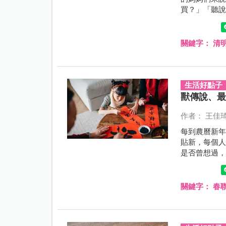
買？」「聽
到清明節，
就不需要過
關鍵字：
清
生活好點子
獸傳說、最
作者： 王佳
每到農曆新
貼新，每個
是否曾想過
「福」字到
關鍵字：
春