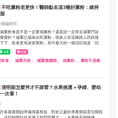
不吃澱粉老更快！醫師點名這3種好澱粉：維持
減脂
健康編輯部
？減重飲食是不是一定要戒澱粉？還是說一定得去減重門診、
打瘦瘦針？減重已成為全民運動，很多人在這條路上跌跌撞
上下下，飲食更有諸多限制，其中最大的一個項目就是「控
，主流的「低醣」理論，一開始似乎很有效，但很快就會進入
收藏
。還要繼續嗎？讓人十分為難。
重飲食
、
減重失敗
、
減重撞牆期
、
戒澱粉
、
澱粉不是敵
清明節怎麼拜才不踩雷？水果挑選＋孕婦、嬰幼
忌一次看！
琦
，許多家庭開始準備掃墓祭祖，對於正處於孕產期或育兒階段
說，這段時間往往充滿了疑問與壓力：「水果能不能隨便