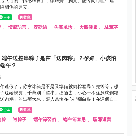
創造共通的「情感語言」，讓聽覺、觸覺、記憶同時產生連
人際關係的建立。
收藏
樂
、
情感語言
、
泰勒絲
、
失智風險
、
大腦健康
、
林萃芬
端午送整串粽子是在「送肉粽」？孕婦、小孩怕
過端午？
琦
端午連假了，你家冰箱是不是又準備被肉粽塞爆？先等等，想
粽子送給親友，千萬別「整串」提過去，小心一不注意就觸犯
「送肉粽」的出殯大忌，讓人當場在心裡翻白眼！在這個自古
毒月」的季節交替期，不僅送禮有禁忌，家裡體質敏感的孕媽
收藏
低的小孩，更有一堆「怕犯煞」的生活和飲食限制。到底哪些
操心？哪些又是真有道理的古人智慧？
肉粽
、
送粽子
、
端午節習俗
、
端午節禁忌
、
驅邪避害