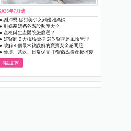
2026年7月號
● 謝沛恩 從甜美少女到優雅媽媽
● 剖婦產媽媽各階段照護大全
● 產檢與生產醫院怎麼選？
● 好醫師５大檢驗標準 選對醫院是風險管理
● 破解４個最常被誤解的寶寶安全感問題
● 藥膳、茶飲、日常保養 中醫觀點看產後掉髮
雜誌訂閱