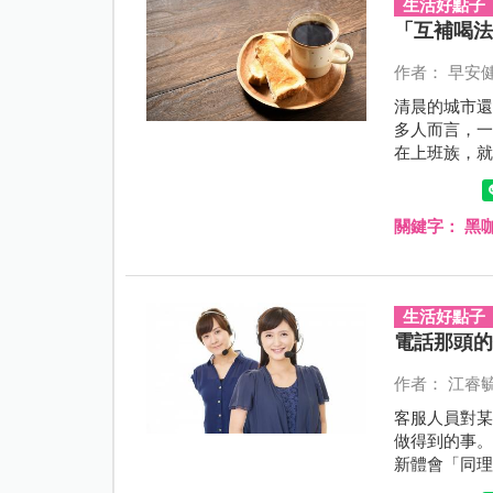
生活好點子
「互補喝
作者： 早安
清晨的城市
多人而言，
在上班族，
關鍵字：
黑
生活好點子
電話那頭
作者： 江睿
客服人員對
做得到的事
新體會「同