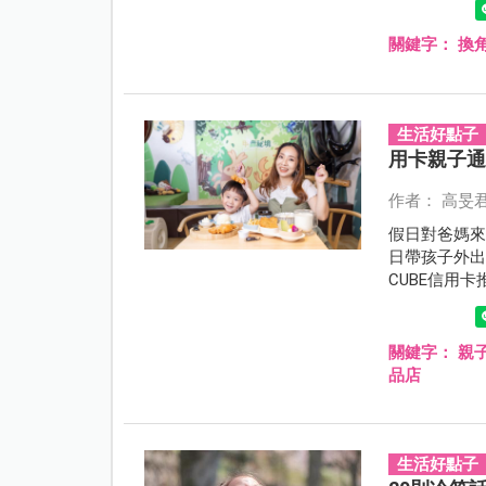
關鍵字：
換
生活好點子
用卡親子通
作者： 高旻
假日對爸媽
日帶孩子外
CUBE信用
享有最高10
關鍵字：
親
品店
生活好點子