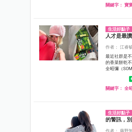
關鍵字：
寶
生活好點子
人才是最
作者： 江睿
最近社群是
的香菜餅乾不
全昭彌（SO
Instagr
關鍵字：
全昭
生活好點子
的警訊，
作者： 藤野