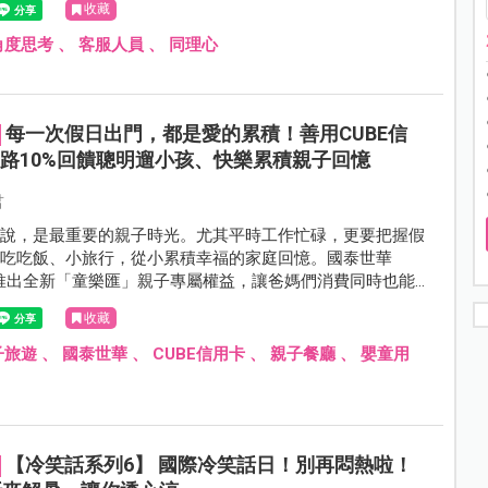
收藏
角度思考
、
客服人員
、
同理心
每一次假日出門，都是愛的累積！善用CUBE信
路10%回饋聰明遛小孩、快樂累積親子回憶
君
來說，是最重要的親子時光。尤其平時工作忙碌，更要把握假
出吃吃飯、小旅行，從小累積幸福的家庭回憶。國泰世華
卡推出全新「童樂匯」親子專屬權益，讓爸媽們消費同時也能
%小樹點(信用卡)回饋。
收藏
子旅遊
、
國泰世華
、
CUBE信用卡
、
親子餐廳
、
嬰童用
【冷笑話系列6】 國際冷笑話日！別再悶熱啦！