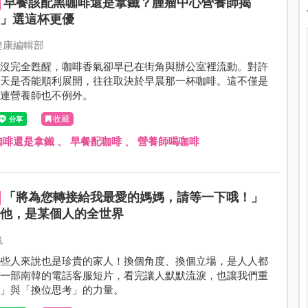
早餐該配黑咖啡還是拿鐵？腫瘤中心營養師揭
法」選這杯更優
健康編輯部
還沒完全甦醒，咖啡香氣卻早已在街角與辦公室裡流動。對許
一天是否能順利展開，往往取決於早晨那一杯咖啡。這不僅是
就連營養師也不例外。
收藏
咖啡還是拿鐵
、
早餐配咖啡
、
營養師喝咖啡
「將為您轉接給我最愛的媽媽，請等一下哦！」
的他，是某個人的全世界
毓
某些人來說也是珍貴的家人！換個角度、換個立場，是人人都
。一部南韓的電話客服短片，看完讓人默默流淚，也讓我們重
理」與「換位思考」的力量。