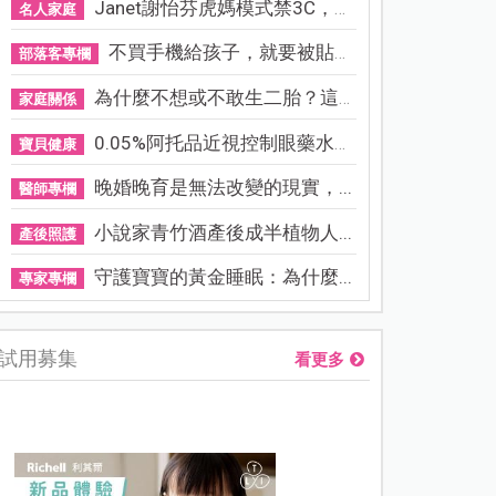
Janet謝怡芬虎媽模式禁3C，看...
名人家庭
不買手機給孩子，就要被貼「...
部落客專欄
為什麼不想或不敢生二胎？這8...
家庭關係
0.05%阿托品近視控制眼藥水納...
寶貝健康
晚婚晚育是無法改變的現實，...
醫師專欄
小說家青竹酒產後成半植物人...
產後照護
守護寶寶的黃金睡眠：為什麼...
專家專欄
試用募集
看更多