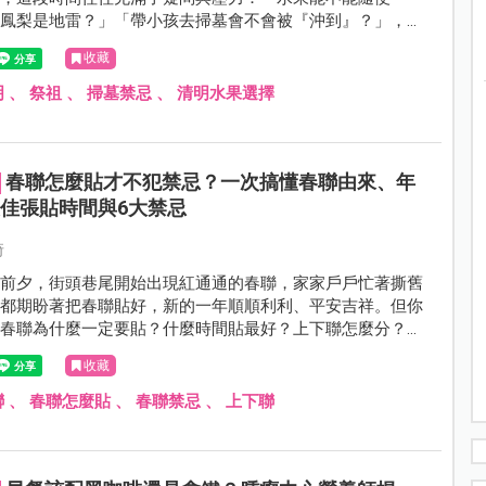
說鳳梨是地雷？」「帶小孩去掃墓會不會被『沖到』？」，每
就會出現一大堆讓媽媽焦慮的問題，其實只要抓對核心原則，
收藏
度緊張。
明
、
祭祖
、
掃墓禁忌
、
清明水果選擇
春聯怎麼貼才不犯禁忌？一次搞懂春聯由來、年
佳張貼時間與6大禁忌
琦
年前夕，街頭巷尾開始出現紅通通的春聯，家家戶戶忙著撕舊
人都期盼著把春聯貼好，新的一年順順利利、平安吉祥。但你
，春聯為什麼一定要貼？什麼時間貼最好？上下聯怎麼分？
底能不能倒著貼？
收藏
聯
、
春聯怎麼貼
、
春聯禁忌
、
上下聯