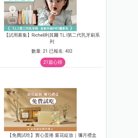
【試用募集】Richell利其爾 T.L.I第二代乳牙刷系
列
數量: 21 已報名: 432
21篇心得
【免費試吃】實心蛋捲 窗花綻放｜彌月禮盒