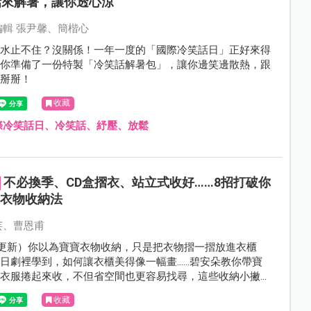
話來解暑，讓你透心涼
編輯 張尹馨、簡楷心
汗水止不住？沒關係！一年一度的「國際冷笑話日」正好來得
幫你準備了一份特製「冷笑話解暑包」，讓你邊笑邊散熱，跟
說掰掰！
收藏
際冷笑話日、冷笑話、紓壓、放鬆
不必換季、CD盒摺衣、站立式收好……8招打破你
寶衣物收納法
芸、曹恩甫
6.20更新）你以為寶寶衣物收納，只是把衣物摺一摺放進衣櫃
日劇裡學到，如何讓衣櫃美得像一幅畫……碧安朵教你帶寶
把衣服捲起來收，不但省空間也更容易找尋，這些收納小撇
破你以往的想像！
收藏