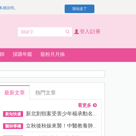
私權說明
。
我知道了
登入|註冊
師
採購年鑑
寵粉月月抽
最新文章
熱門文章
看更多
新北割頸案受害少年楊承勳名...
新知快遞
立秋後秋燥來襲！中醫教養肺...
醫師專欄