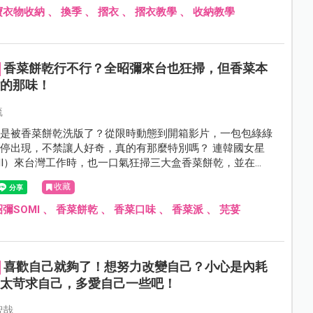
寶衣物收納
、
換季
、
摺衣
、
摺衣教學
、
收納教學
香菜餅乾行不行？全昭彌來台也狂掃，但香菜本
讚的那味！
毓
不是被香菜餅乾洗版了？從限時動態到開箱影片，一包包綠綠
停出現，不禁讓人好奇，真的有那麼特別嗎？ 連韓國女星
MI）來台灣工作時，也一口氣狂掃三大盒香菜餅乾，並在
am高調示愛：「我要更多香菜餅乾！」
收藏
彌SOMI
、
香菜餅乾
、
香菜口味
、
香菜派
、
芫荽
喜歡自己就夠了！想努力改變自己？小心是內耗
別太苛求自己，多愛自己一些吧！
智哉