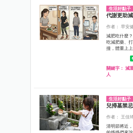
生活好點子
代謝更助
作者： 早安
減肥吃什麼
吃減肥藥、
撞，體重上
醣」。然而
「撞牆期」
關鍵字：
減
人
生活好點子
兒掃墓禁
作者： 王佳
清明節將近
的媽媽們來