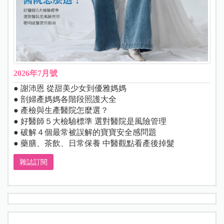
2026年7月號
● 謝沛恩 從甜美少女到優雅媽媽
● 剖婦產媽媽各階段照護大全
● 產檢與生產醫院怎麼選？
● 好醫師５大檢驗標準 選對醫院是風險管理
● 破解４個最常被誤解的寶寶安全感問題
● 藥膳、茶飲、日常保養 中醫觀點看產後掉髮
雜誌訂閱