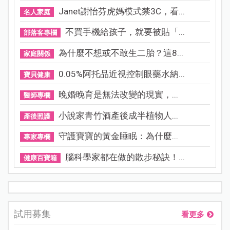
Janet謝怡芬虎媽模式禁3C，看...
名人家庭
不買手機給孩子，就要被貼「...
部落客專欄
為什麼不想或不敢生二胎？這8...
家庭關係
0.05%阿托品近視控制眼藥水納...
寶貝健康
晚婚晚育是無法改變的現實，...
醫師專欄
小說家青竹酒產後成半植物人...
產後照護
守護寶寶的黃金睡眠：為什麼...
專家專欄
腦科學家都在做的散步秘訣！...
健康百寶箱
試用募集
看更多