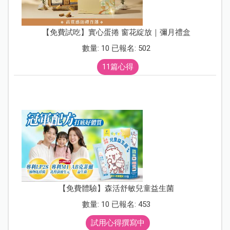
【免費試吃】實心蛋捲 窗花綻放｜彌月禮盒
數量: 10 已報名: 502
11篇心得
【免費體驗】森活舒敏兒童益生菌
數量: 10 已報名: 453
試用心得撰寫中