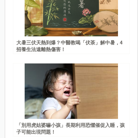
大暑三伏天熱到爆？中醫教喝「伏茶」解中暑，4
招養生法遠離熱傷害！
「別用虎姑婆嚇小孩」長期利用恐懼催促入睡，孩
子可能出現問題！