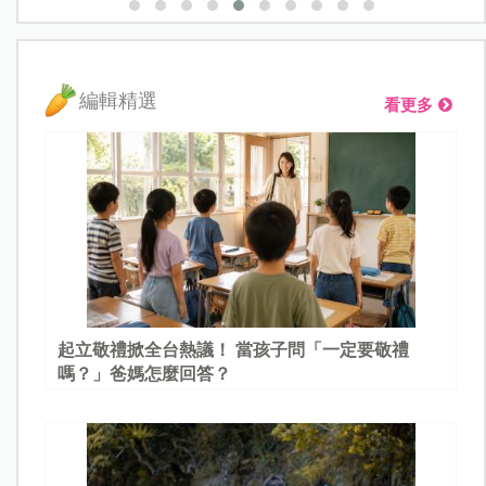
編輯精選
看更多
起立敬禮掀全台熱議！ 當孩子問「一定要敬禮
嗎？」爸媽怎麼回答？