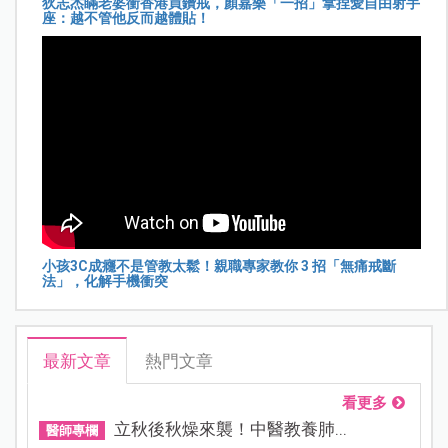
狄志杰瞞老婆衝香港買鑽戒，顏嘉樂「一招」拿捏愛自由射手
座：越不管他反而越體貼！
小孩3C成癮不是管教太鬆！親職專家教你 3 招「無痛戒斷
法」，化解手機衝突
最新文章
熱門文章
看更多
立秋後秋燥來襲！中醫教養肺...
醫師專欄