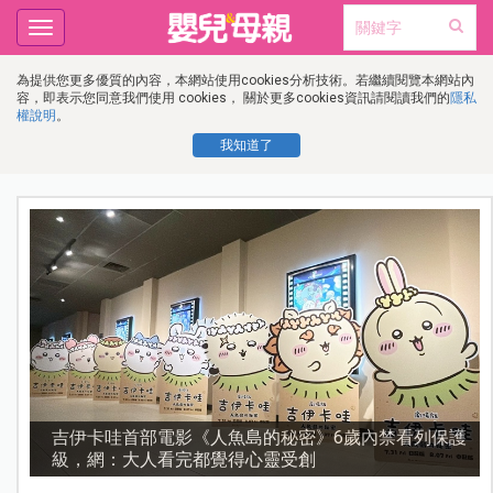
Toggle
navigation
為提供您更多優質的內容，本網站使用cookies分析技術。若繼續閱覽本網站內
容，即表示您同意我們使用 cookies， 關於更多cookies資訊請閱讀我們的
隱私
權說明
。
我知道了
護
資優教育15問！師鐸獎名師陳宥妤：資優教育的核心，
不是成績而是讀懂孩子的心理準備度