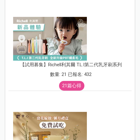
【試用募集】Richell利其爾 T.L.I第二代乳牙刷系列
數量: 21 已報名: 432
21篇心得