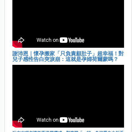
謝沛恩｜懷孕搬家「只負責顧肚子」超幸福！對
兒子感性告白突淚崩：這就是孕婦荷爾蒙嗎？