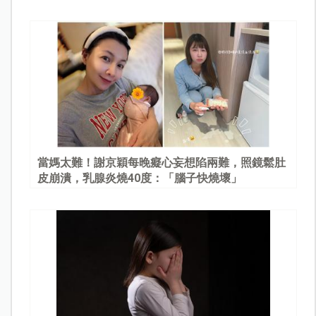
當媽太難！謝京穎每晚癡心妄想陷兩難，照鏡鬆肚
皮崩潰，乳腺炎燒40度：「腦子快燒壞」