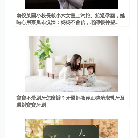
南投某國小校長載小六女童上汽旅、給避孕藥，她
噁心用菜瓜布洗澡：媽媽不會信，老師很神聖…
寶寶不愛刷牙怎麼辦？牙醫師教你正確清潔乳牙及
選對寶寶牙刷