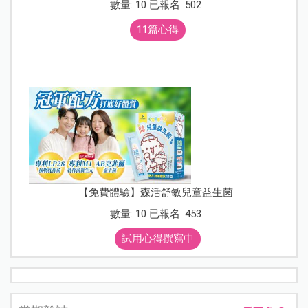
數量: 10 已報名: 502
11篇心得
【免費體驗】森活舒敏兒童益生菌
數量: 10 已報名: 453
試用心得撰寫中