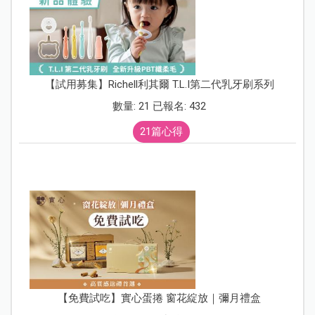
【試用募集】Richell利其爾 T.L.I第二代乳牙刷系列
數量: 21 已報名: 432
21篇心得
【免費試吃】實心蛋捲 窗花綻放｜彌月禮盒