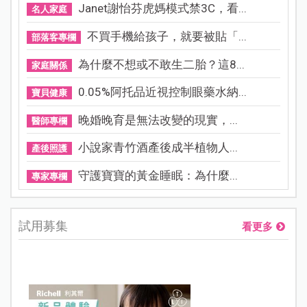
Janet謝怡芬虎媽模式禁3C，看...
名人家庭
不買手機給孩子，就要被貼「...
部落客專欄
為什麼不想或不敢生二胎？這8...
家庭關係
0.05%阿托品近視控制眼藥水納...
寶貝健康
晚婚晚育是無法改變的現實，...
醫師專欄
小說家青竹酒產後成半植物人...
產後照護
守護寶寶的黃金睡眠：為什麼...
專家專欄
試用募集
看更多