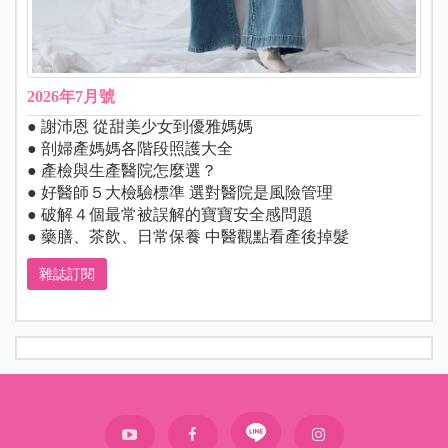
2026年7月號
● 謝沛恩 從甜美少女到優雅媽媽
● 剖婦產媽媽各階段照護大全
● 產檢與生產醫院怎麼選？
● 好醫師５大檢驗標準 選對醫院是風險管理
● 破解４個最常被誤解的寶寶安全感問題
● 藥膳、茶飲、日常保養 中醫觀點看產後掉髮
雜誌訂閱