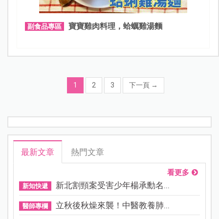
寶寶雞肉料理，蛤蠣雞湯麵
副食品專區
1
2
3
下一頁
→
最新文章
熱門文章
看更多
新北割頸案受害少年楊承勳名...
新知快遞
立秋後秋燥來襲！中醫教養肺...
醫師專欄