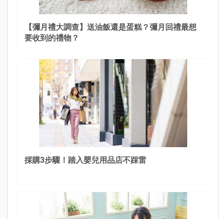
【彌月禮大調查】送油飯還是蛋糕？彌月回禮最想
要收到的禮物？
採購3步驟！踏入嬰兒用品店不踩雷