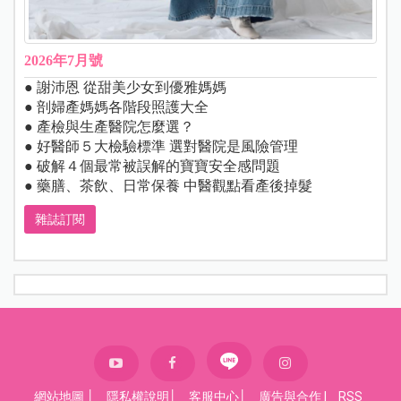
2026年7月號
● 謝沛恩 從甜美少女到優雅媽媽
● 剖婦產媽媽各階段照護大全
● 產檢與生產醫院怎麼選？
● 好醫師５大檢驗標準 選對醫院是風險管理
● 破解４個最常被誤解的寶寶安全感問題
● 藥膳、茶飲、日常保養 中醫觀點看產後掉髮
雜誌訂閱
網站地圖
│
隱私權說明
│
客服中心
│
廣告與合作
|
RSS