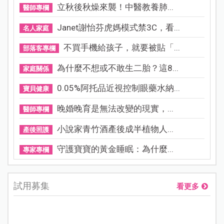
立秋後秋燥來襲！中醫教養肺...
醫師專欄
Janet謝怡芬虎媽模式禁3C，看...
名人家庭
不買手機給孩子，就要被貼「...
部落客專欄
為什麼不想或不敢生二胎？這8...
家庭關係
0.05%阿托品近視控制眼藥水納...
寶貝健康
晚婚晚育是無法改變的現實，...
醫師專欄
小說家青竹酒產後成半植物人...
產後照護
守護寶寶的黃金睡眠：為什麼...
專家專欄
試用募集
看更多