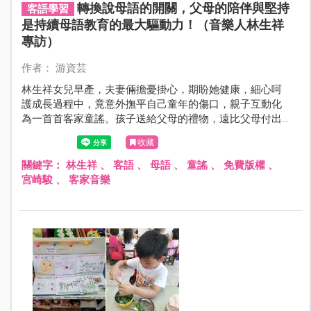
轉換說母語的開關，父母的陪伴與堅持
客語學習
是持續母語教育的最大驅動力！（音樂人林生祥
專訪）
作者： 游資芸
林生祥女兒早產，夫妻倆擔憂掛心，期盼她健康，細心呵
護成長過程中，竟意外撫平自己童年的傷口，親子互動化
為一首首客家童謠。孩子送給父母的禮物，遠比父母付出
更多，林生祥感慨：「女兒讓我再過一次童年。」
收藏
關鍵字：
林生祥
、
客語
、
母語
、
童謠
、
免費版權
、
宮崎駿
、
客家音樂