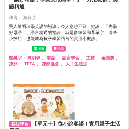
語精通
作者： 游資芸
藝人陳明珠學英語的祕訣，令人意想不到，她說：「先學
好母語！」語言精通的祕訣，就是多練習和背單字，這些
小技巧，也能成為孩子學習語言的實用小撇步。
收藏
關鍵字：
陳明珠
、
客語
、
語言學習
、
主持
、
金曲獎
、
凍卵
、
TEFA
、
凍卵協會
、
人工生殖法
【單元十】從小說客語！實用親子生活
客語學習