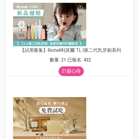
【試用募集】Richell利其爾 T.L.I第二代乳牙刷系列
數量: 21 已報名: 432
21篇心得