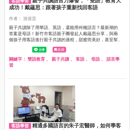
親子共讀語言力爆發，「雙語」教育大
客語學習
成功！戴蘊思：跟著孩子重新找回客語
作者： 游資芸
親子共讀除了用華語、英語，還能用何種語言？最新潮的
答案是母語！新竹市客語親子團發起人戴蘊思分享，與兩
個孩子用客語進行親子共讀的過程，甜蜜而美好，甚至幫
自己找回了母語。
收藏
關鍵字：
雙語教育
、
親子共讀
、
客語
、
母語
、
語言學
習
精通多國語言的朱子宏醫師，如何學客
客語學習