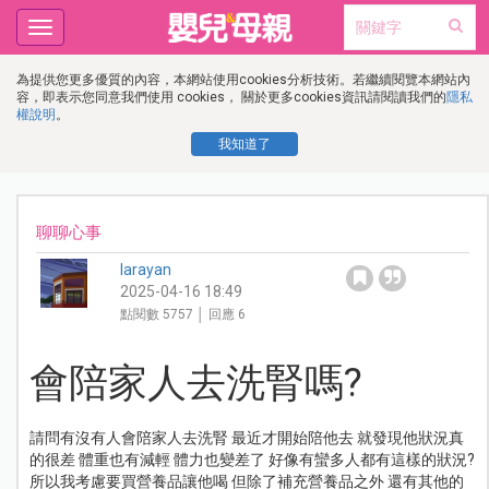
Toggle
navigation
為提供您更多優質的內容，本網站使用cookies分析技術。若繼續閱覽本網站內
容，即表示您同意我們使用 cookies， 關於更多cookies資訊請閱讀我們的
隱私
權說明
。
我知道了
聊聊心事
larayan
2025-04-16 18:49
點閱數 5757 │ 回應 6
會陪家人去洗腎嗎?
請問有沒有人會陪家人去洗腎 最近才開始陪他去 就發現他狀況真
的很差 體重也有減輕 體力也變差了 好像有蠻多人都有這樣的狀況?
所以我考慮要買營養品讓他喝 但除了補充營養品之外 還有其他的