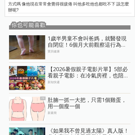
方式嗎 像他現在常常會覺得很疲倦 叫他多吃他也都吃不下 該怎麼
辦呢?
你也可能喜歡
1歲半男童不會叫爸媽，就醫發現
自閉症！6個月大前觀察這行為，3
歲前腦部發展關鍵
寶貝健康
【2026暑假親子電影片單】5部必
看親子電影：在冷氣房裡，也陪孩
子慢慢長大
新知快遞
肚腩一抓一大把，只需1個雞蛋，
PR
用一個瘦一個
新素簡
《如果我不曾見過太陽》真人版！