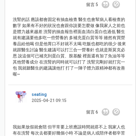
留言 5
洗腎的話 應該都會固定有抽血檢查 醫生也會幫病人看檢查的
數字 如果有不好的狀況也會跟你說要怎麼做 像我家人之前也
是體力越來越差 洗腎的抽血報告裡面血清白蛋白也過低 醫生
就有建議要他多吃一些營養的 多補充蛋白質等等 雖然有買營
養品給他喝 但是他胃口不好就不太喝 吃飯也都吃的很少 後來
就跟醫生討論 醫生建議可以打三合一營養針 也就是斯莫克必
恩 說這個可已補充到蛋白質、胺基酸 裡面還有加了魚油等等
其他營養成分 在洗腎的同時就可以打了 洗腎完剛好就打完一
包 我就聽醫生的建議讓他打 打了一陣子體力跟精神都有改善
喔~
seating
2025-04-21 09:15
留言 6
我如果放假就會陪 但平常要上班應該時間就搭不上 我家人也
有在洗腎 每次去都要好幾個小時 不論是病人或陪伴者都辛苦