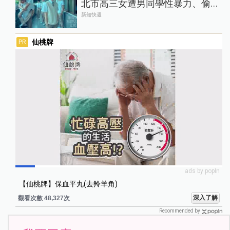
北市高三女遭男同學性暴力、偷
拍，長期活在恐懼中
新知快遞
仙桃牌
PR
ads by popIn
【仙桃牌】保血平丸(去羚羊角)
深入了解
觀看次數 48,331次
Recommended by