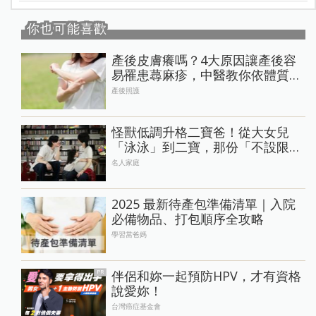
你也可能喜歡
產後皮膚癢嗎？4大原因讓產後容
易罹患蕁麻疹，中醫教你依體質調
理，告別皮膚癢
產後照護
怪獸低調升格二寶爸！從大女兒
「泳泳」到二寶，那份「不設限」
的愛始終如一
名人家庭
2025 最新待產包準備清單｜入院
必備物品、打包順序全攻略
學習當爸媽
伴侶和妳一起預防HPV，才有資格
PR
說愛妳！
台灣癌症基金會