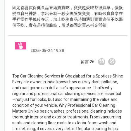
固定都會買保健食品來給寶寶吃，寶寶超愛吃都很買單，慢慢
變成育兒神器，拿出來就一秒安撫哭哭寶寶，有時候寶寶拿在
手裡當作手搖鈴在玩，加上吃副食品時期遇到寶寶這個不吃那
個不吃，實在是很傷腦筋，所以都固定買來補充營養
2025-05-24 19:38
留言 26
Top Car Cleaning Services in Ghaziabad for a Spotless Shine
Every car owner in India knows how quickly dust, pollution,
and road grime can dull a car’s appearance. That’s why
regular and professional car cleaning services are essential
—not just for looks, but also for maintaining the value and
condition of your vehicle. Why Professional Car Cleaning
Matters Unlike basic washes, professional cleaning includes
thorough interior and exterior treatments. From vacuuming
seats and cleaning floor mats to exterior foam wash and
tire detailing, it covers every detail. Regular cleaning helps