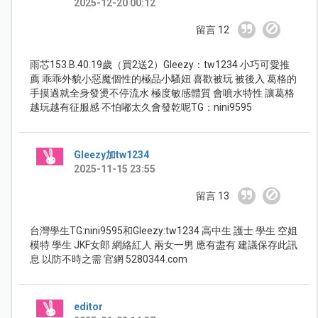
2025-12-20 00:12
留言 12
雨芯153.B.40.19歲（買2送2）Gleezy：tw1234 小巧可愛推
薦 乖乖外貌小惡魔個性的極品小騷妞 喜歡被玩 被後入 葛格的
手摸過就全身發燙不停流水 極度敏感體質 會噴水特性 讓葛格
越玩越有征服感 不怕嘟太久會發乾呢TG：nini9595
Gleezy加tw1234
2025-11-15 23:55
留言 13
台灣學生TG:nini9595和Gleezy:tw1234 高中生 護士 學生 空姐
模特 學生 JKF女郎 網絡紅人 兩女一男 應有盡有 建議保存此訊
息 以防不時之需 官網 5280344.com
editor