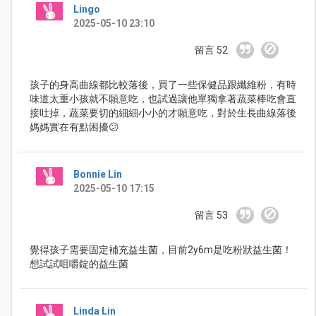
Lingo
2025-05-10 23:10
留言 52
孩子的身高曲線都比較落後，買了一些保健品跟纖維粉，有時
味道太重小孩就不願意吃，也試過讓他單獨拿著蔬菜棒吃會直
接吐掉，蔬菜要切的細細小小的才願意吃，對於生長曲線落後
媽媽實在有點困擾😕
Bonnie Lin
2025-05-10 17:15
留言 53
覺得孩子需要固定補充益生菌，目前2y6m是吃粉狀益生菌！
想試試咀嚼錠的益生菌
Linda Lin