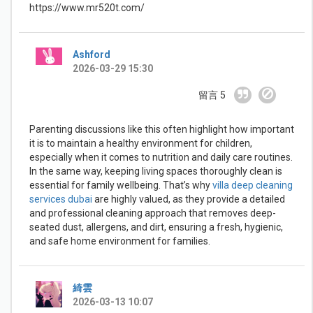
https://www.mr520t.com/
Ashford
2026-03-29 15:30
留言 5
Parenting discussions like this often highlight how important
it is to maintain a healthy environment for children,
especially when it comes to nutrition and daily care routines.
In the same way, keeping living spaces thoroughly clean is
essential for family wellbeing. That’s why
villa deep cleaning
services dubai
are highly valued, as they provide a detailed
and professional cleaning approach that removes deep-
seated dust, allergens, and dirt, ensuring a fresh, hygienic,
and safe home environment for families.
綺雲
2026-03-13 10:07