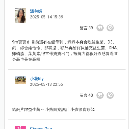
湯包媽
2025-05-14 15:39
留言 39
9m寶寶🍼 目前還有在餵母乳，媽媽本身會吃益生菌、D3、
鈣、綜合維他命、卵磷脂，額外再給寶貝補充益生菌、DHA、
卵磷脂、葉黃素,很常帶寶寶出門，抵抗力都很好沒感冒過👍🏻
身高也是在高標
小花lily
2025-05-13 22:55
留言 40
給鈣片跟益生菌～ 小熊圖案設計 小孩很喜歡🥰
Ciaoen Gao