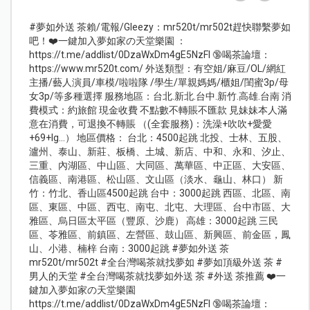
#夢如外送 茶賴/電報/Gleezy：mr520t/mr502t趕快聯繫夢如
吧！❤️一鍵加入夢如家の天堂樂園 ：
https://t.me/addlist/0DzaWxDm4gE5NzFl 🔞喝茶論壇：
https://www.mr520t.com/ 外送類型：有空姐/麻豆/OL/網紅
主播/藝人演員/車模/啦啦隊 /學生/單親媽媽/櫃姐/閨蜜3p/母
女3p/等多種選擇 服務地區：台北.新北.台中.新竹.高雄.台南 消
費模式：約旅館 現金收費 不點數不轉賬不匯款 見妹妹本人滿
意在消費，可退換不轉賬 （(全套服務)：洗澡+吹吹+愛愛
+69+lg...） 地區價格： 台北：4500起跳 北投、士林、五股、
瀘州、泰山、新莊、板橋、土城、新店、中和、永和、汐止、
三重、內湖區、中山區、大同區、萬華區、中正區、大安區、
信義區、南港區、松山區、文山區（淡水、龜山、林口） 新
竹：竹北、香山區4500起跳 台中：3000起跳 西區、北區、南
區、東區、中區、西屯、南屯、北屯、大理區、台中市區、大
雅區、烏日區太平區（豐原、沙鹿） 高雄：3000起跳 三民
區、苓雅區、前鎮區、左營區、鼓山區、新興區、前金區，鳳
山、小港、楠梓 台南：3000起跳 #夢如外送 茶
mr520t/mr502t #全台灣喝茶就找夢如 #夢如頂級外送 茶 #
男人的天堂 #全台灣喝茶就找夢如外送 茶 #外送 茶推薦 ❤️一
鍵加入夢如家の天堂樂園
https://t.me/addlist/0DzaWxDm4gE5NzFl 🔞喝茶論壇：