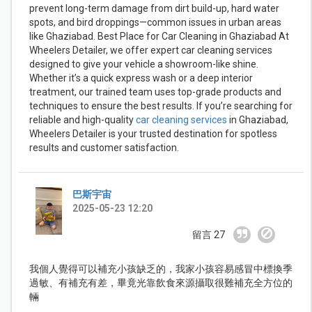
prevent long-term damage from dirt build-up, hard water
spots, and bird droppings—common issues in urban areas
like Ghaziabad. Best Place for Car Cleaning in Ghaziabad At
Wheelers Detailer, we offer expert car cleaning services
designed to give your vehicle a showroom-like shine.
Whether it’s a quick express wash or a deep interior
treatment, our trained team uses top-grade products and
techniques to ensure the best results. If you’re searching for
reliable and high-quality
car cleaning services
in Ghaziabad,
Wheelers Detailer is your trusted destination for spotless
results and customer satisfaction.
巴斯宇宙
2025-05-23 12:20
留言 27
我個人覺得可以補充小孩缺乏的，我家小孩容易感冒中標換季
過敏、有補充有差，畢竟光靠飲食來源攝取很難補充全方位的
輛