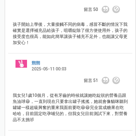
留言 50
孩子開始上學後，大量接觸不同的病毒，感冒不斷的情況下我
確實是選擇補充品給孩子，咀嚼錠除了很方便使用外，孩子的
接受度也很高，能如此簡單讓孩子補充不足外，也能讓父母更
加安心！
朔朔
2025-05-11 00:03
留言 51
我女兒1歲10個月，從有牙齒的時候就讓她吃錠狀的營養品跟
魚油球😆，一直到現在只要拿出罐子搖搖，她就會像貓咪聽到
罐罐一樣超級興奮的重來我面前要吃😆😆完全當成糖果在吃
哈哈，目前固定吃孕哺兒的，但我女兒目前測試下來，對營養
品不太挑🤣