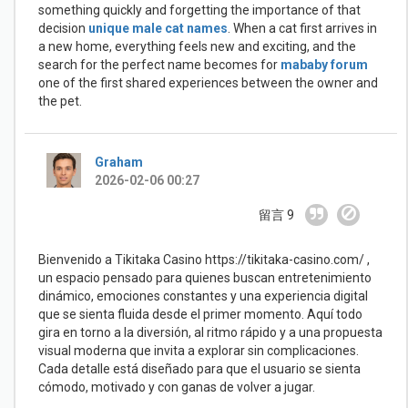
something quickly and forgetting the importance of that
decision
unique male cat names
. When a cat first arrives in
a new home, everything feels new and exciting, and the
search for the perfect name becomes for
mababy forum
one of the first shared experiences between the owner and
the pet.
Graham
2026-02-06 00:27
留言 9
Bienvenido a Tikitaka Casino https://tikitaka-casino.com/ ,
un espacio pensado para quienes buscan entretenimiento
dinámico, emociones constantes y una experiencia digital
que se sienta fluida desde el primer momento. Aquí todo
gira en torno a la diversión, al ritmo rápido y a una propuesta
visual moderna que invita a explorar sin complicaciones.
Cada detalle está diseñado para que el usuario se sienta
cómodo, motivado y con ganas de volver a jugar.