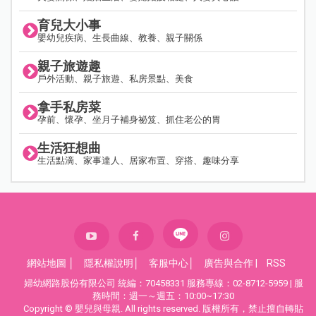
育兒大小事
嬰幼兒疾病、生長曲線、教養、親子關係
親子旅遊趣
戶外活動、親子旅遊、私房景點、美食
拿手私房菜
孕前、懷孕、坐月子補身祕笈、抓住老公的胃
生活狂想曲
生活點滴、家事達人、居家布置、穿搭、趣味分享
網站地圖
│
隱私權說明
│
客服中心
│
廣告與合作
|
RSS
婦幼網路股份有限公司 統編：70458331 服務專線：02-8712-5959 | 服
務時間：週一～週五：10:00~17:30
Copyright © 嬰兒與母親. All rights reserved. 版權所有，禁止擅自轉貼