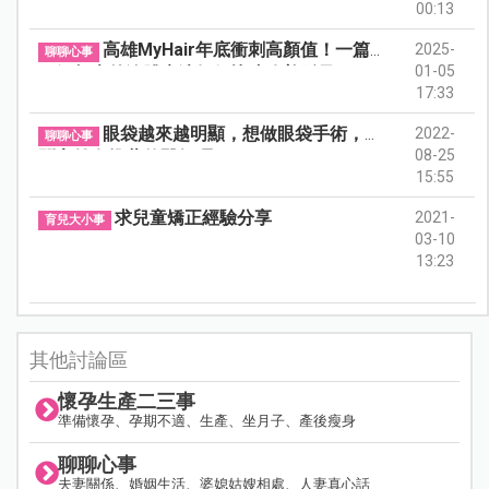
00:13
高雄MyHair年底衝刺高顏值！一篇
2025-
聊聊心事
01-05
了解超夯外泌體療法如何快速改善髮量
17:33
眼袋越來越明顯，想做眼袋手術，請
2022-
聊聊心事
08-25
問高雄有推薦的醫師嗎？
15:55
求兒童矯正經驗分享
2021-
育兒大小事
03-10
13:23
其他討論區
懷孕生產二三事
準備懷孕、孕期不適、生產、坐月子、產後瘦身
聊聊心事
夫妻關係、婚姻生活、婆媳姑嫂相處、人妻真心話