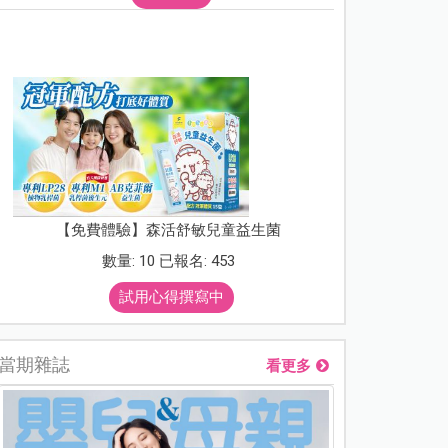
【免費體驗】森活舒敏兒童益生菌
數量: 10 已報名: 453
試用心得撰寫中
當期雜誌
看更多