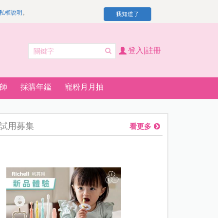
私權說明
。
我知道了
登入|註冊
師
採購年鑑
寵粉月月抽
試用募集
看更多