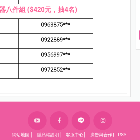
八件組 ($420元，抽4名)
0963875***
0922889***
0956997***
0972852***
網站地圖
│
隱私權說明
│
客服中心
│
廣告與合作
|
RSS