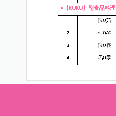
●【KUKU】副食品料理器
1
陳O茹
2
柯O琴
3
陳O霞
4
馬O雯