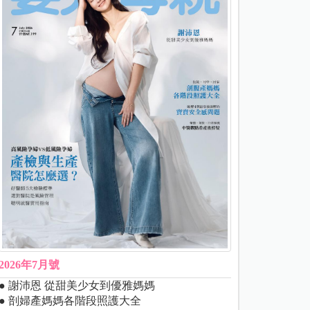
2026年7月號
● 謝沛恩 從甜美少女到優雅媽媽
● 剖婦產媽媽各階段照護大全