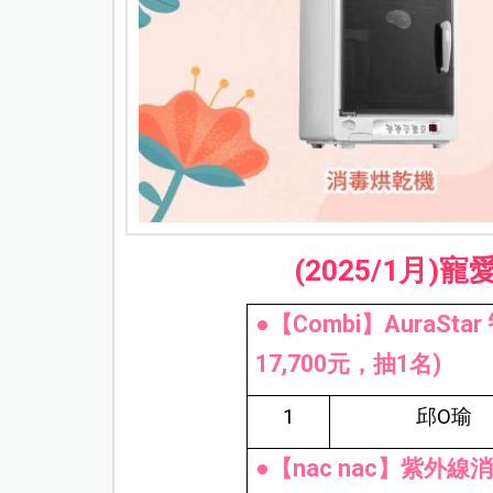
(2025/1
月)寵
●【Combi】AuraS
17,700元，抽1名)
1
邱O瑜
●【nac nac】紫外線消