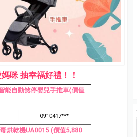
愛媽咪 抽幸福好禮！！
tar 智能自動煞停嬰兒手推車(價值
0910417***
毒烘乾機UA0015 (價值5,880