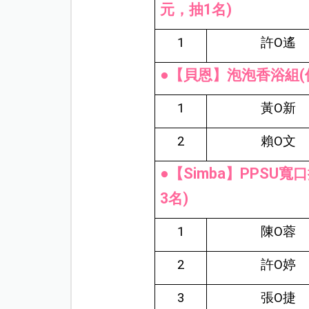
元，抽1名)
1
許O遙
●【貝恩】泡泡香浴組(價
1
黃O新
2
賴O文
●【Simba】PPSU寬
3名)
1
陳O蓉
2
許O婷
3
張O捷