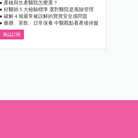
● 產檢與生產醫院怎麼選？
● 好醫師５大檢驗標準 選對醫院是風險管理
● 破解４個最常被誤解的寶寶安全感問題
● 藥膳、茶飲、日常保養 中醫觀點看產後掉髮
雜誌訂閱