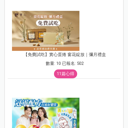
【免費試吃】實心蛋捲 窗花綻放｜彌月禮盒
數量: 10 已報名: 502
11篇心得