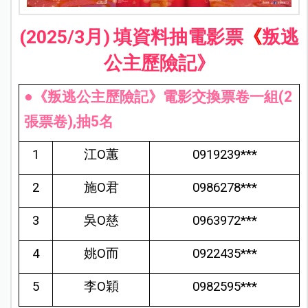
(2025/3
月)
填資料抽電影票
《
叛逃
公主歷險記》
●《叛逃公主歷險記》電影交換票卷一組(2
張票卷),抽5名
1
江O蕙
0919239***
2
施O君
0986278***
3
吳O慈
0963972***
4
姚O而
0922435***
5
李O穎
0982595***