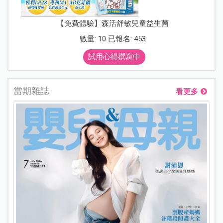
【免費體驗】森活舒敏兒童益生菌
數量: 10 已報名: 453
試用心得撰寫中
當期雜誌
看更多