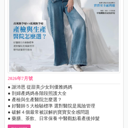
2026年7月號
● 謝沛恩 從甜美少女到優雅媽媽
● 剖婦產媽媽各階段照護大全
● 產檢與生產醫院怎麼選？
● 好醫師５大檢驗標準 選對醫院是風險管理
● 破解４個最常被誤解的寶寶安全感問題
● 藥膳、茶飲、日常保養 中醫觀點看產後掉髮