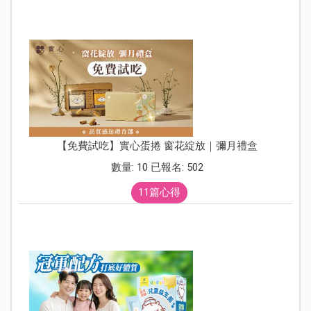
【免費試吃】實心蛋捲 窗花綻放｜彌月禮盒
數量: 10 已報名: 502
11篇心得