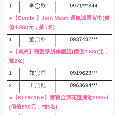
李
◯
秋
0971***844
1
●【Combi 】Join Mesh 透氣減壓背巾(價
值4,980元，抽1名)
董
◯
羽
0937432***
1
●【貝恩】寵愛孕肌修護組(價值2,530元，
抽2名)
郭
◯
雨
0919623***
1
王
◯
鈺
0963694***
2
●【KLORANE】寶寶金盞花護膚油200ml
(價值850元，抽3名)