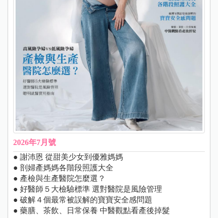
2026年7月號
● 謝沛恩 從甜美少女到優雅媽媽
● 剖婦產媽媽各階段照護大全
● 產檢與生產醫院怎麼選？
● 好醫師５大檢驗標準 選對醫院是風險管理
● 破解４個最常被誤解的寶寶安全感問題
● 藥膳、茶飲、日常保養 中醫觀點看產後掉髮