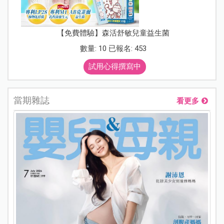
【免費體驗】森活舒敏兒童益生菌
數量: 10 已報名: 453
試用心得撰寫中
當期雜誌
看更多