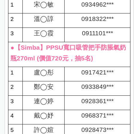
宋
◯
敏
0934962***
1
溫
◯
諄
0918322***
2
王
◯
霞
0911101***
3
●【Simba】PPSU寬口吸管把手防脹氣奶
瓶270ml (價值720元，抽5名)
盧
◯
彤
0917421***
1
鄭
◯
安
0933849***
2
連
◯
婷
0928361***
3
戴
◯
妤
0968371***
4
許
◯
媗
0928473***
5