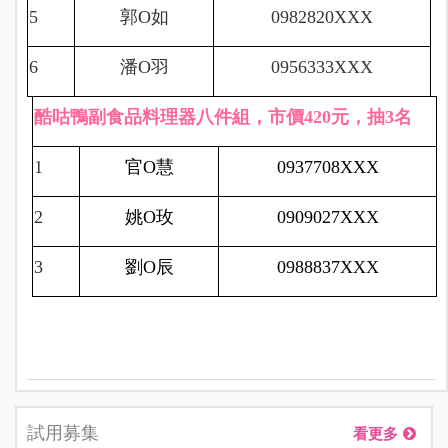
5
郭
O
如
0982820XXX
6
潘
O
羽
0956333XXX
酷咕鴨副食品料理器八件組，市價420元，抽3名
1
官
O
慧
0937708XXX
2
姚
O
玫
0909027XXX
3
劉
O
辰
0988837XXX
試用募集
看更多