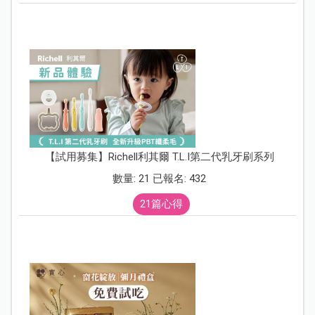
【試用募集】Richell利其爾 T.L.I第二代乳牙刷系列
數量: 21 已報名: 432
21篇心得