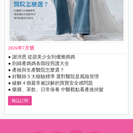
2026年7月號
● 謝沛恩 從甜美少女到優雅媽媽
● 剖婦產媽媽各階段照護大全
● 產檢與生產醫院怎麼選？
● 好醫師５大檢驗標準 選對醫院是風險管理
● 破解４個最常被誤解的寶寶安全感問題
● 藥膳、茶飲、日常保養 中醫觀點看產後掉髮
雜誌訂閱