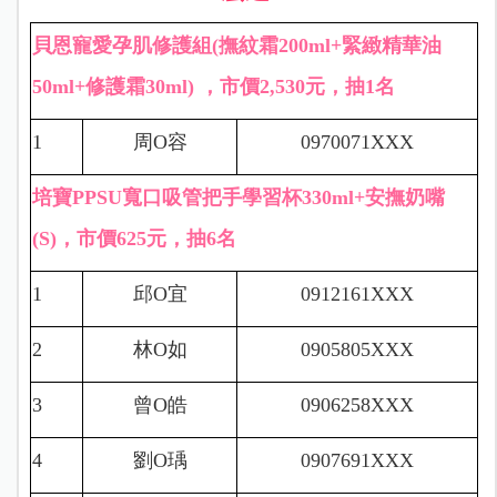
貝恩寵愛孕肌修護組(撫紋霜200ml+緊緻精華油
50ml+修護霜30ml) ，市價2,530元，抽1名
1
周
O
容
0970071XXX
培寶PPSU寬口吸管把手學習杯330ml+安撫奶嘴
(S)，市價625元，抽6名
1
邱
O
宜
0912161XXX
2
林
O
如
0905805XXX
3
曾
O
皓
0906258XXX
4
劉
O
瑀
0907691XXX