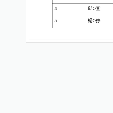
4
邱O宜
5
楊O婷