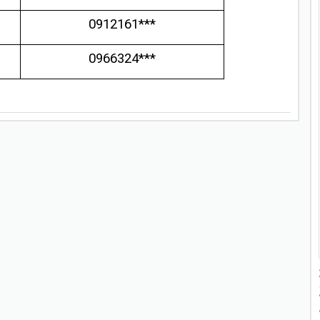
0912161***
0966324***