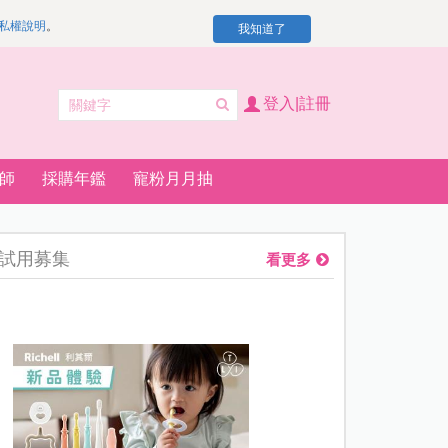
私權說明
。
我知道了
登入|註冊
師
採購年鑑
寵粉月月抽
試用募集
看更多