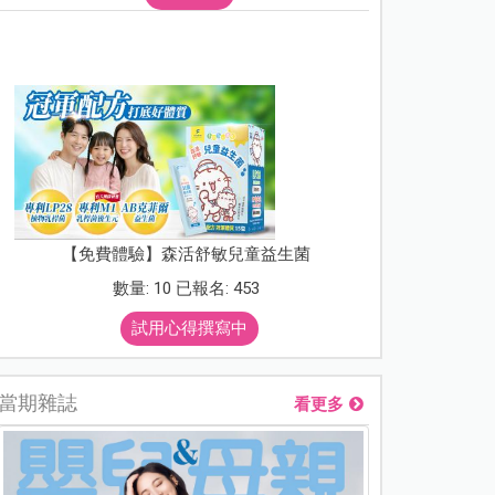
【免費體驗】森活舒敏兒童益生菌
數量: 10 已報名: 453
試用心得撰寫中
當期雜誌
看更多