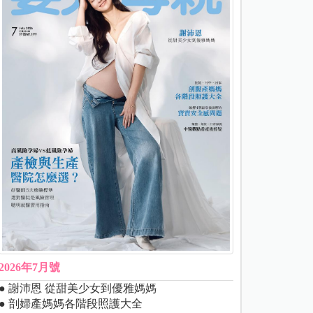
2026年7月號
● 謝沛恩 從甜美少女到優雅媽媽
● 剖婦產媽媽各階段照護大全