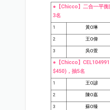
●【Chicco】二合一平衡
3名
1
黃O琳
2
王O偉
3
吳O萱
●【Chicco】CEL104
$450)，抽5名
1
王O諺
2
陳O嘉
3
蘇O臻