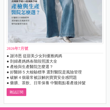
2026年7月號
● 謝沛恩 從甜美少女到優雅媽媽
● 剖婦產媽媽各階段照護大全
● 產檢與生產醫院怎麼選？
● 好醫師５大檢驗標準 選對醫院是風險管理
● 破解４個最常被誤解的寶寶安全感問題
● 藥膳、茶飲、日常保養 中醫觀點看產後掉髮
雜誌訂閱