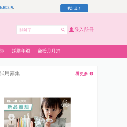
私權說明
。
我知道了
登入|註冊
師
採購年鑑
寵粉月月抽
試用募集
看更多