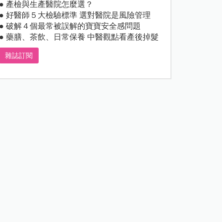
● 產檢與生產醫院怎麼選？
● 好醫師５大檢驗標準 選對醫院是風險管理
● 破解４個最常被誤解的寶寶安全感問題
● 藥膳、茶飲、日常保養 中醫觀點看產後掉髮
雜誌訂閱