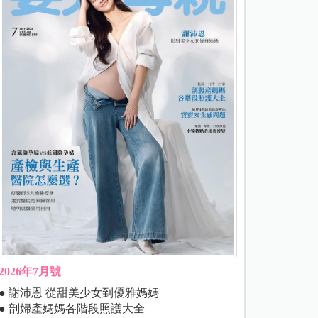
2026年7月號
● 謝沛恩 從甜美少女到優雅媽媽
● 剖婦產媽媽各階段照護大全