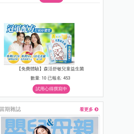
【免費體驗】森活舒敏兒童益生菌
數量: 10 已報名: 453
試用心得撰寫中
當期雜誌
看更多