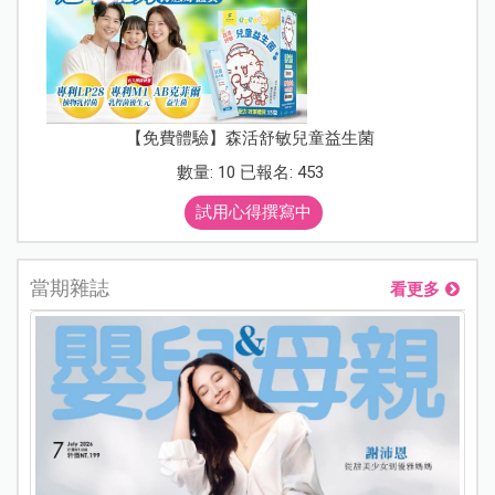
【免費體驗】森活舒敏兒童益生菌
數量: 10 已報名: 453
試用心得撰寫中
當期雜誌
看更多