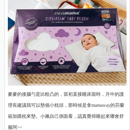
麥麥的後腦勺是比較凸的，當初直接睡床面時，月中的護
理長建議我可以墊個小枕頭，那時候是拿mamaway的芬蘭
箱加購枕來墊。小佩自己側面看，認真覺得睡起來哪會舒
服阿><