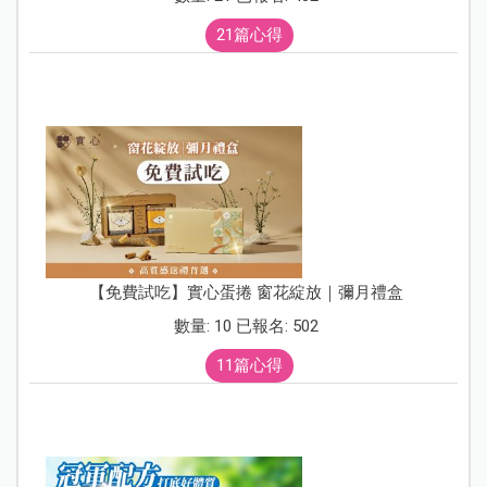
21篇心得
【免費試吃】實心蛋捲 窗花綻放｜彌月禮盒
數量: 10 已報名: 502
11篇心得