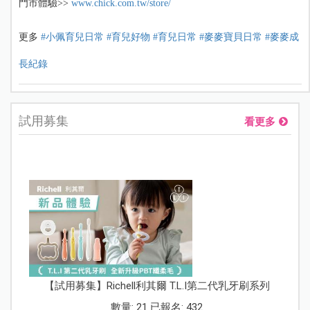
門市體驗>>
www.chick.com.tw/store/
更多
#小佩育兒日常
#育兒好物
#育兒日常
#麥麥寶貝日常
#麥麥成
長紀錄
試用募集
看更多
【試用募集】Richell利其爾 T.L.I第二代乳牙刷系列
數量: 21 已報名: 432