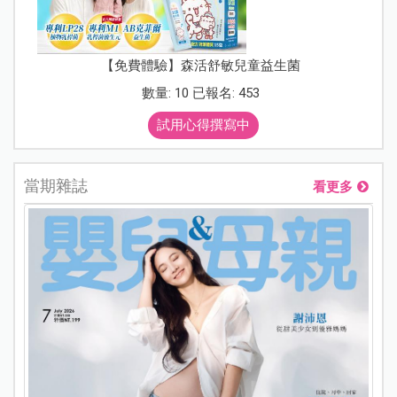
【免費體驗】森活舒敏兒童益生菌
數量: 10 已報名: 453
試用心得撰寫中
當期雜誌
看更多