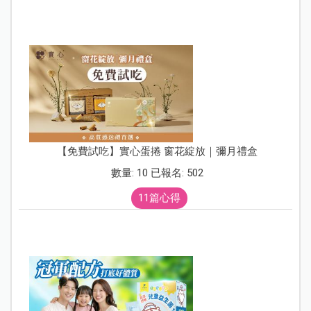
【免費試吃】實心蛋捲 窗花綻放｜彌月禮盒
數量: 10 已報名: 502
11篇心得