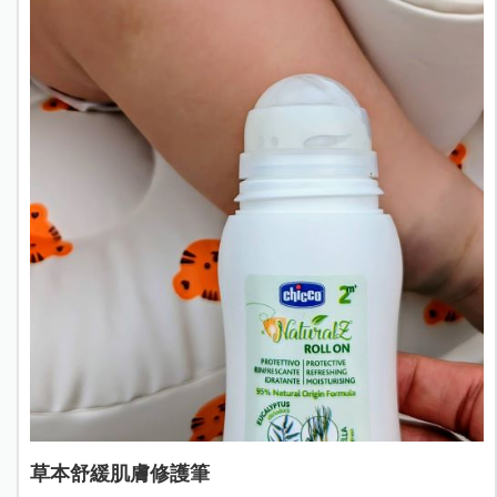
草本舒緩肌膚修護筆