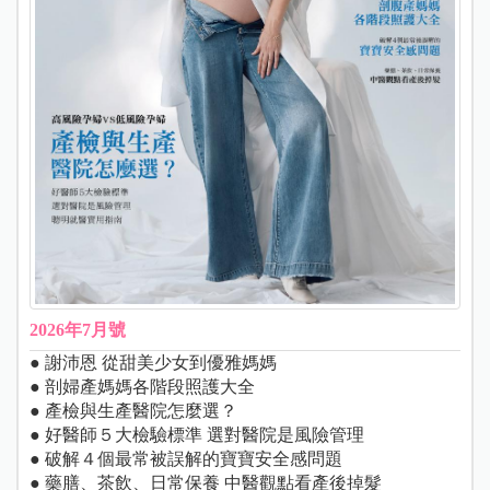
2026年7月號
● 謝沛恩 從甜美少女到優雅媽媽
● 剖婦產媽媽各階段照護大全
● 產檢與生產醫院怎麼選？
● 好醫師５大檢驗標準 選對醫院是風險管理
● 破解４個最常被誤解的寶寶安全感問題
● 藥膳、茶飲、日常保養 中醫觀點看產後掉髮