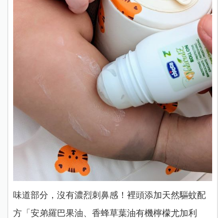
味道部分，沒有濃烈刺鼻感！裡頭添加天然驅蚊配
方「安弟羅巴果油、香蜂草葉油有機檸檬尤加利