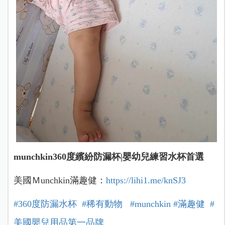
munchkin360度繽紛防漏杯|嬰幼兒練習水杯首選
美國Ｍunchkin滿趣健：
https://lihi1.me/knSJ3
#360
度防漏水杯
#稀有動物
#munchkin
#
滿趣健
#
美國嬰兒用品第一品牌