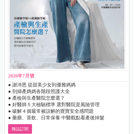
2026年7月號
● 謝沛恩 從甜美少女到優雅媽媽
● 剖婦產媽媽各階段照護大全
● 產檢與生產醫院怎麼選？
● 好醫師５大檢驗標準 選對醫院是風險管理
● 破解４個最常被誤解的寶寶安全感問題
● 藥膳、茶飲、日常保養 中醫觀點看產後掉髮
雜誌訂閱