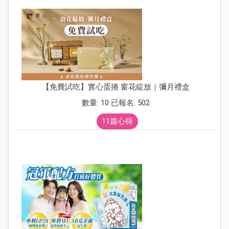
【免費試吃】實心蛋捲 窗花綻放｜彌月禮盒
數量: 10 已報名: 502
11篇心得