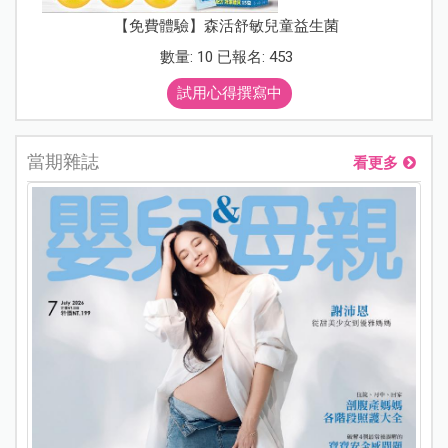
【免費體驗】森活舒敏兒童益生菌
數量: 10 已報名: 453
試用心得撰寫中
當期雜誌
看更多