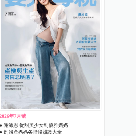
2026年7月號
● 謝沛恩 從甜美少女到優雅媽媽
● 剖婦產媽媽各階段照護大全