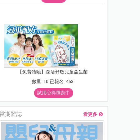
【免費體驗】森活舒敏兒童益生菌
數量: 10 已報名: 453
試用心得撰寫中
當期雜誌
看更多