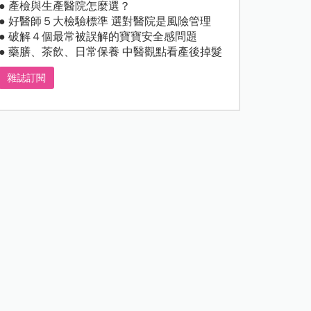
● 產檢與生產醫院怎麼選？
● 好醫師５大檢驗標準 選對醫院是風險管理
● 破解４個最常被誤解的寶寶安全感問題
● 藥膳、茶飲、日常保養 中醫觀點看產後掉髮
雜誌訂閱