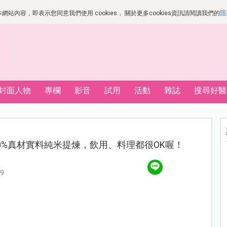
站內容，即表示您同意我們使用 cookies， 關於更多cookies資訊請閱讀我們的
隱
封面人物
專欄
影音
試用
活動
雜誌
搜尋好醫
0%真材實料純米提煉，飲用、料理都很OK喔！
9