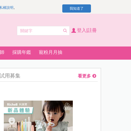
私權說明
。
我知道了
登入|註冊
師
採購年鑑
寵粉月月抽
試用募集
看更多