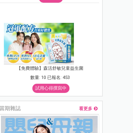
【免費體驗】森活舒敏兒童益生菌
數量: 10 已報名: 453
試用心得撰寫中
當期雜誌
看更多