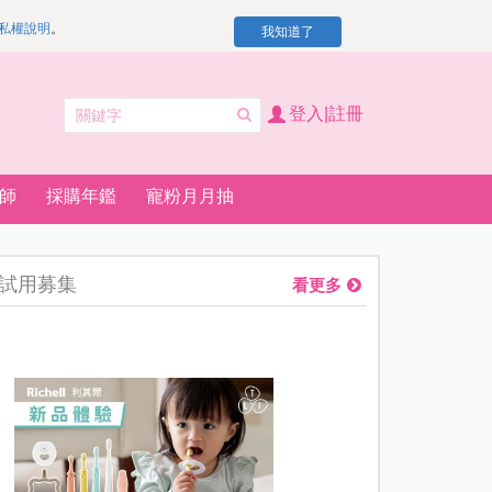
私權說明
。
我知道了
登入|註冊
師
採購年鑑
寵粉月月抽
試用募集
看更多