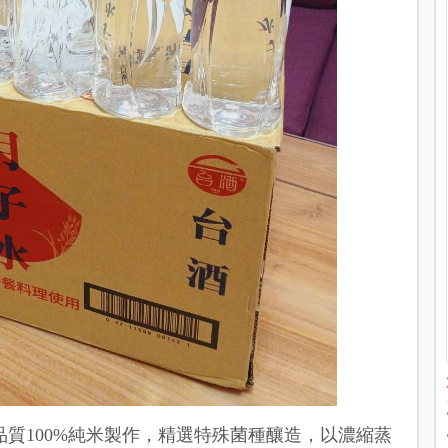
質100%純米製作
，精選特殊菌種釀造，以濃縮蒸