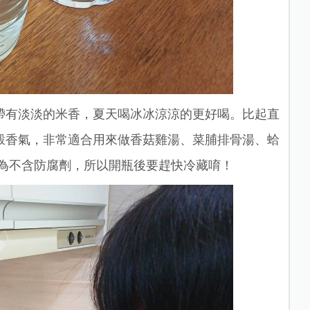
帶有淡淡的米香，夏天喝冰冰涼涼的更好喝。比起直
穀香氣，非常適合用來做香菇雞湯、菜脯排骨湯、蛤
因為不含防腐劑，所以開瓶後要趕快冷藏唷！