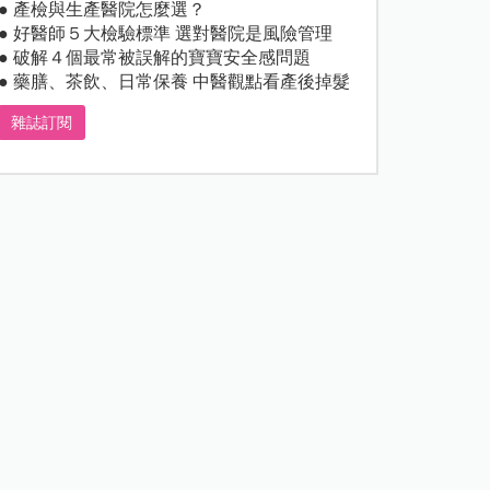
● 產檢與生產醫院怎麼選？
● 好醫師５大檢驗標準 選對醫院是風險管理
● 破解４個最常被誤解的寶寶安全感問題
● 藥膳、茶飲、日常保養 中醫觀點看產後掉髮
雜誌訂閱