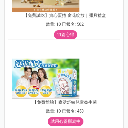
【免費試吃】實心蛋捲 窗花綻放｜彌月禮盒
數量: 10 已報名: 502
11篇心得
【免費體驗】森活舒敏兒童益生菌
數量: 10 已報名: 453
試用心得撰寫中