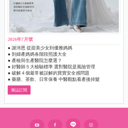
2026年7月號
● 謝沛恩 從甜美少女到優雅媽媽
● 剖婦產媽媽各階段照護大全
● 產檢與生產醫院怎麼選？
● 好醫師５大檢驗標準 選對醫院是風險管理
● 破解４個最常被誤解的寶寶安全感問題
● 藥膳、茶飲、日常保養 中醫觀點看產後掉髮
雜誌訂閱