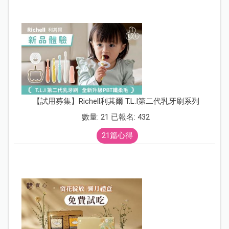
【試用募集】Richell利其爾 T.L.I第二代乳牙刷系列
數量: 21 已報名: 432
21篇心得