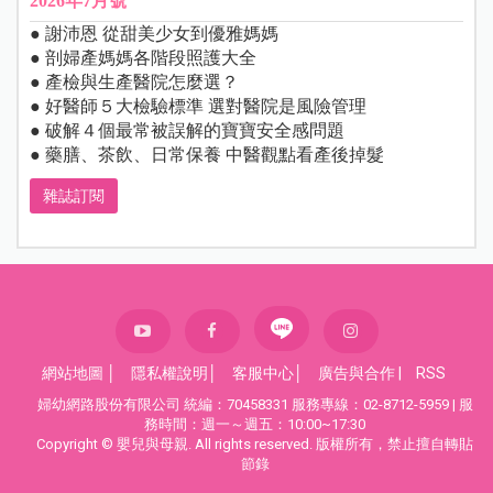
2026年7月號
● 謝沛恩 從甜美少女到優雅媽媽
● 剖婦產媽媽各階段照護大全
● 產檢與生產醫院怎麼選？
● 好醫師５大檢驗標準 選對醫院是風險管理
● 破解４個最常被誤解的寶寶安全感問題
● 藥膳、茶飲、日常保養 中醫觀點看產後掉髮
雜誌訂閱
網站地圖
│
隱私權說明
│
客服中心
│
廣告與合作
|
RSS
婦幼網路股份有限公司 統編：70458331 服務專線：02-8712-5959 | 服
務時間：週一～週五：10:00~17:30
Copyright © 嬰兒與母親. All rights reserved. 版權所有，禁止擅自轉貼
節錄