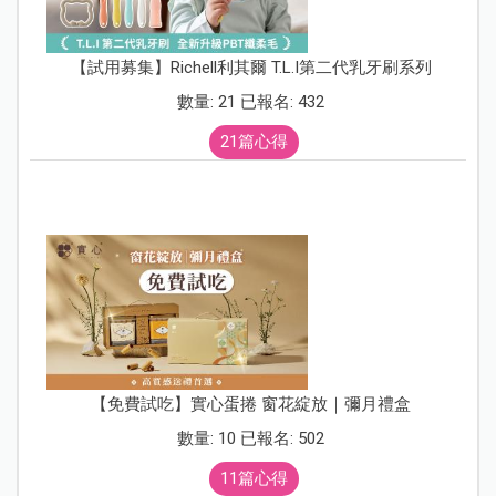
【試用募集】Richell利其爾 T.L.I第二代乳牙刷系列
數量: 21 已報名: 432
21篇心得
【免費試吃】實心蛋捲 窗花綻放｜彌月禮盒
數量: 10 已報名: 502
11篇心得