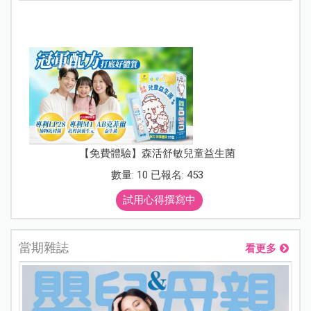
【免費體驗】森活舒敏兒童益生菌
數量: 10 已報名: 453
試用心得撰寫中
當期雜誌
看更多