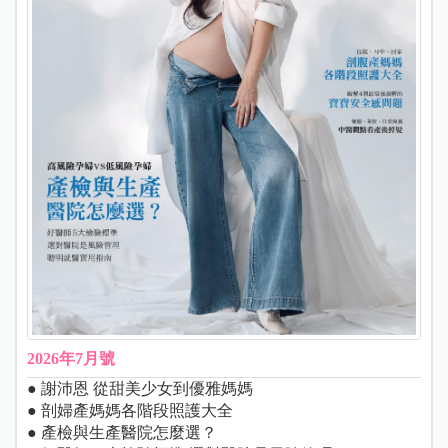
2026年7月號
● 謝沛恩 從甜美少女到優雅媽媽
● 剖婦產媽媽各階段照護大全
● 產檢與生產醫院怎麼選？