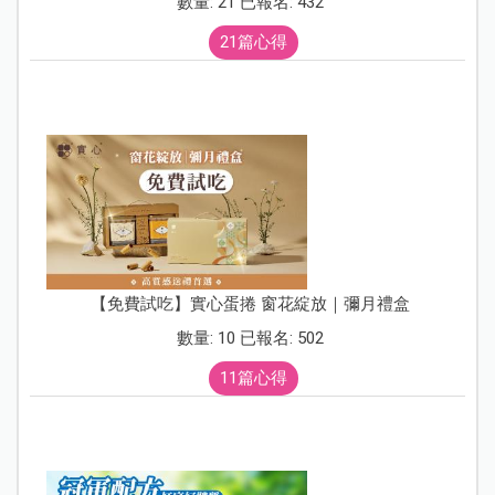
數量: 21 已報名: 432
21篇心得
【免費試吃】實心蛋捲 窗花綻放｜彌月禮盒
數量: 10 已報名: 502
11篇心得