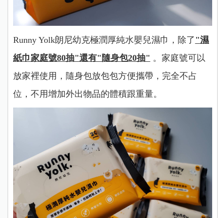
Runny Yolk朗尼幼克極潤厚純水嬰兒濕巾，除了
"濕
紙巾家庭號80抽"還有"隨身包20抽"
。家庭號可以
放家裡使用，隨身包放包包方便攜帶，完全不占
位，不用增加外出物品的體積跟重量。