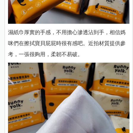
濕紙巾厚實的手感，不用擔心滲透沾到手，相信媽
咪們在擦拭寶貝屁屁時很有感吧。近拍材質提供參
考，一張很夠用，柔韌不易破。