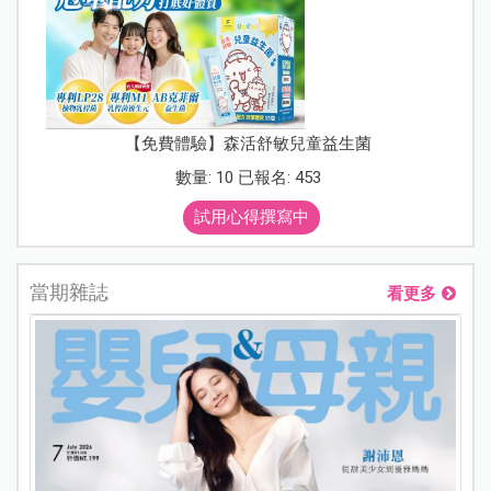
【免費體驗】森活舒敏兒童益生菌
數量: 10 已報名: 453
試用心得撰寫中
當期雜誌
看更多