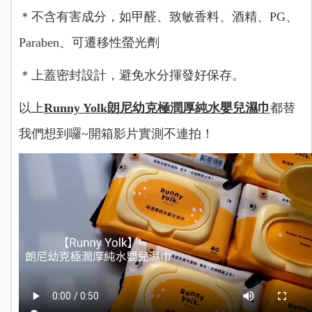
＊不含有害成分，如甲醛、致敏香料、酒精、PG、
Paraben、可遷移性螢光劑
＊上蓋密封設計，避免水分揮發好保存。
以上
Runny Yolk朗尼幼克極潤厚純水嬰兒濕巾
都替
我們想到囉~開箱影片實測不連拍！