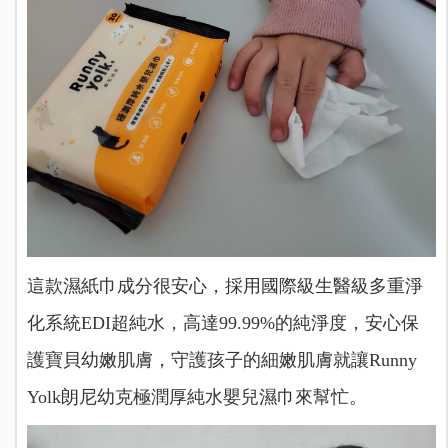
這款濕紙巾成分很安心，採用國際級生醫級多重淨
化系統EDI超純水，高達99.99%的純淨度，安心保
護寶貝幼嫩肌膚，守護孩子的細嫩肌膚就讓Runny
Yolk朗尼幼克極潤厚純水嬰兒濕巾來幫忙。