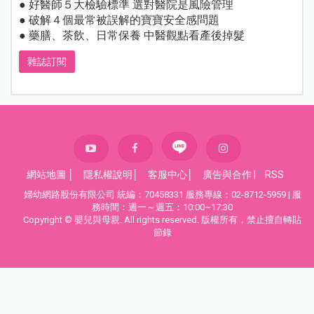
● 好醫師５大檢驗標準 選對醫院是風險管理
● 破解４個最常被誤解的寶寶安全感問題
● 藥膳、茶飲、日常保養 中醫觀點看產後掉髮
雜誌訂閱
網站地圖
│
隱私權說明
│
客服中心
│
廣告與合作
|
RSS
婦幼網路股份有限公司 統編：70458331 服務專線：02-8712-5959 | 服
務時間：週一～週五：10:00~17:30
Copyright © 嬰兒與母親. All rights reserved. 版權所有，禁止擅自轉貼
節錄