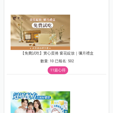
【免費試吃】實心蛋捲 窗花綻放｜彌月禮盒
數量: 10 已報名: 502
11篇心得