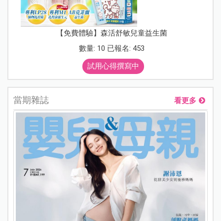
【免費體驗】森活舒敏兒童益生菌
數量: 10 已報名: 453
試用心得撰寫中
當期雜誌
看更多