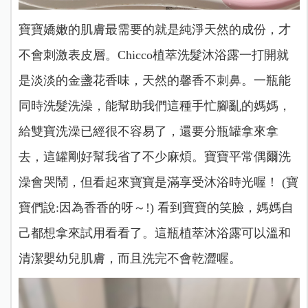
寶寶嬌嫩的肌膚最需要的就是純淨天然的成份，才
不會刺激表皮層。Chicco植萃洗髮沐浴露一打開就
是淡淡的金盞花香味，天然的馨香不刺鼻。一瓶能
同時洗髮洗澡，能幫助我們這種手忙腳亂的媽媽，
給雙寶洗澡已經很不容易了，還要分瓶罐拿來拿
去，這罐剛好幫我省了不少麻煩。寶寶平常偶爾洗
澡會哭鬧，但看起來寶寶是滿享受沐浴時光喔！
(寶
寶們說:因為香香的呀～!) 看到寶寶的笑臉，媽媽自
己都想拿來試用看看了。這瓶植萃沐浴露可以溫和
清潔嬰幼兒肌膚，而且洗完不會乾澀喔。