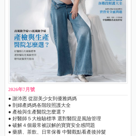
2026年7月號
● 謝沛恩 從甜美少女到優雅媽媽
● 剖婦產媽媽各階段照護大全
● 產檢與生產醫院怎麼選？
● 好醫師５大檢驗標準 選對醫院是風險管理
● 破解４個最常被誤解的寶寶安全感問題
● 藥膳、茶飲、日常保養 中醫觀點看產後掉髮