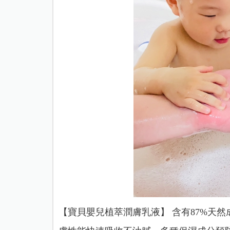
【寶貝嬰兒植萃潤膚乳液】 含有87%天