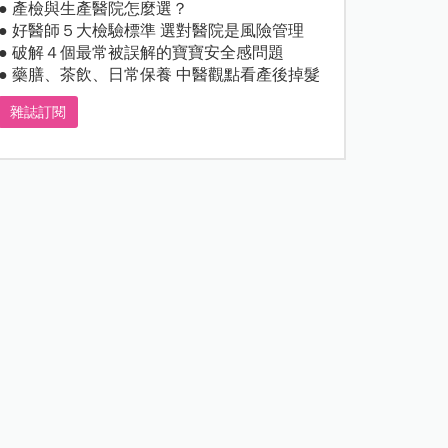
● 產檢與生產醫院怎麼選？
● 好醫師５大檢驗標準 選對醫院是風險管理
● 破解４個最常被誤解的寶寶安全感問題
● 藥膳、茶飲、日常保養 中醫觀點看產後掉髮
雜誌訂閱