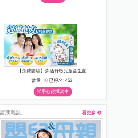
【免費體驗】森活舒敏兒童益生菌
數量: 10 已報名: 453
試用心得撰寫中
當期雜誌
看更多