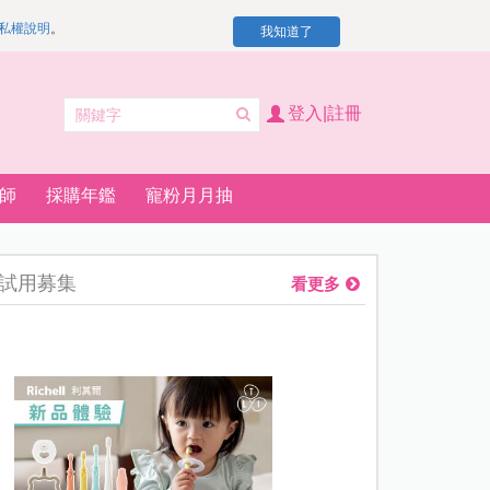
私權說明
。
我知道了
登入|註冊
師
採購年鑑
寵粉月月抽
試用募集
看更多