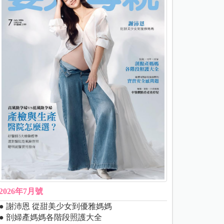
2026年7月號
● 謝沛恩 從甜美少女到優雅媽媽
● 剖婦產媽媽各階段照護大全