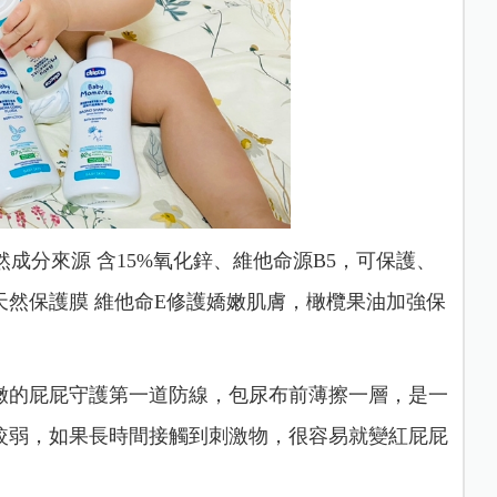
然成分來源 含15%氧化鋅、維他命源B5，可保護、
然保護膜 維他命E修護嬌嫩肌膚，橄欖果油加強保
嫩的屁屁守護第一道防線，包尿布前薄擦一層，是一
較弱，如果長時間接觸到刺激物，很容易就變紅屁屁