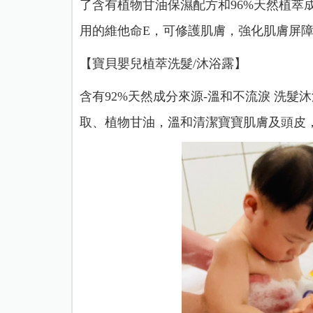
了含有植物甘油保濕配方和96%天然植萃
用的維他命E，可修護肌膚，強化肌膚屏障
【寶貝嬰兒植萃洗髮/沐浴露】
含有92%天然成分來源-溫和不流淚 洗髮
取、植物甘油，溫和清潔寶寶肌膚及頭皮