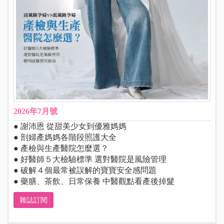
2026年7月號
● 謝沛恩 從甜美少女到優雅媽媽
● 剖婦產媽媽各階段照護大全
● 產檢與生產醫院怎麼選？
● 好醫師５大檢驗標準 選對醫院是風險管理
● 破解４個最常被誤解的寶寶安全感問題
● 藥膳、茶飲、日常保養 中醫觀點看產後掉髮
雜誌訂閱