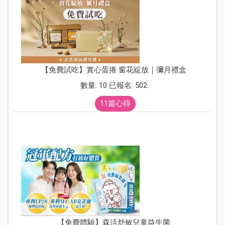
【免費試吃】實心蛋捲 窗花綻放｜彌月禮盒
數量: 10 已報名: 502
11篇心得
【免費體驗】森活舒敏兒童益生菌