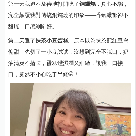
第一天我迫不及待地打開吃了
銅鑼燒
，真心不騙，
完全顛覆我對傳統銅鑼燒的印象——香氣濃郁卻不
甜膩，口感剛剛好。
第二天選了
抹茶小豆蛋糕
，原本以為抹茶配紅豆會
偏甜，先切了一小塊試試，沒想到完全不膩口，奶
油清爽不搶味，蛋糕體濕潤又細緻，讓我一口接一
口，竟然不小心吃了半條🤭！