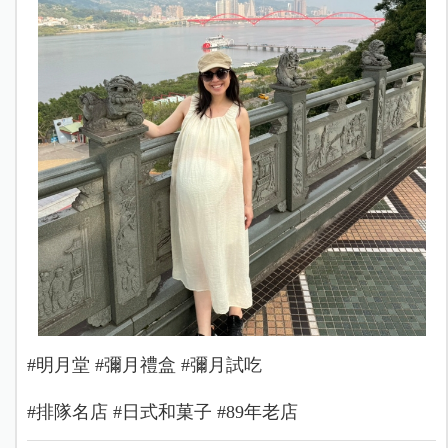
#明月堂 #彌月禮盒 #彌月試吃
#排隊名店 #日式和菓子 #89年老店