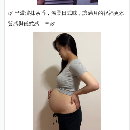
🌿 **濃濃抹茶香，溫柔日式味，讓滿月的祝福更添
質感與儀式感。**🌿