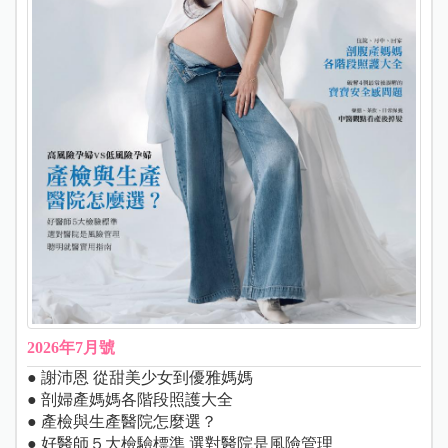
2026年7月號
● 謝沛恩 從甜美少女到優雅媽媽
● 剖婦產媽媽各階段照護大全
● 產檢與生產醫院怎麼選？
● 好醫師５大檢驗標準 選對醫院是風險管理