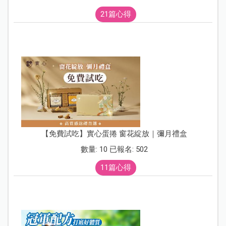
21篇心得
【免費試吃】實心蛋捲 窗花綻放｜彌月禮盒
數量: 10 已報名: 502
11篇心得