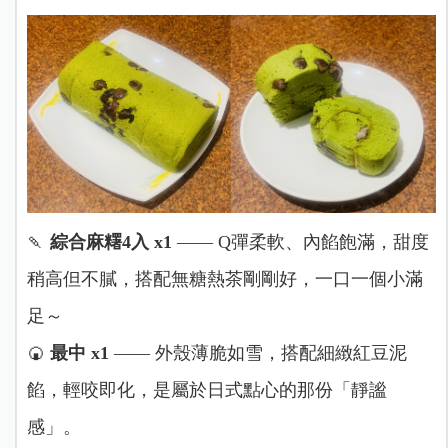
🍡
綜合麻糬4入 x1
—— Q彈柔軟、內餡飽滿，甜度
稍高但不膩，搭配無糖熱茶剛剛好，一口一個小滿
足～
🍘
最中 x1
—— 外殼薄脆如雪，搭配細緻紅豆泥
餡，輕咬即化，是屬於日式點心的那份「靜謐
感」。