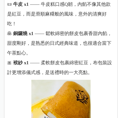
📜
牛皮 x1
—— 牛皮糕口感Q韌，內餡不像其他款
是紅豆，而是滑順麻糬般的風味，意外的清爽好
吃！
🥞
銅鑼燒 x1
—— 鬆軟綿密的餅皮包裹香甜內餡，
甜度剛好，是熟悉的日式經典味道，也很適合當下
午茶點心。
🎀
袱紗 x1
—— 柔軟餅皮包裹綿密紅豆，布包裝設
計更增添儀式感，是送禮時的一大亮點。