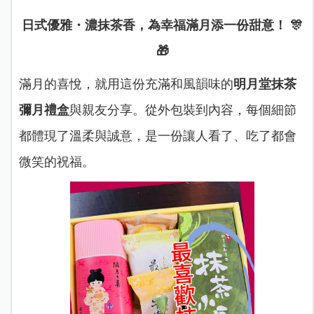
日式優雅・濃抹茶香，為幸福滿月添一份甜意！ 🎊
🎁
滿月的喜悅，就用這份充滿和風韻味的
明月堂抹茶
彌月禮盒
與親友分享。從外包裝到內容，每個細節
都體現了溫柔與誠意，是一份讓人看了、吃了都會
微笑的祝福。