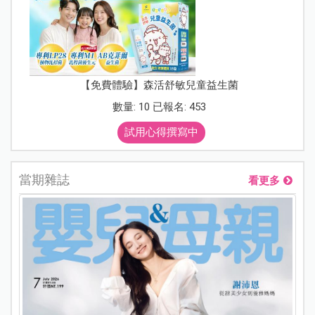
【免費體驗】森活舒敏兒童益生菌
數量: 10 已報名: 453
試用心得撰寫中
當期雜誌
看更多