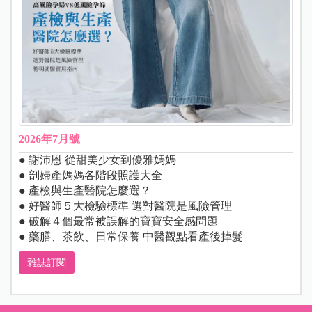
2026年7月號
● 謝沛恩 從甜美少女到優雅媽媽
● 剖婦產媽媽各階段照護大全
● 產檢與生產醫院怎麼選？
● 好醫師５大檢驗標準 選對醫院是風險管理
● 破解４個最常被誤解的寶寶安全感問題
● 藥膳、茶飲、日常保養 中醫觀點看產後掉髮
雜誌訂閱