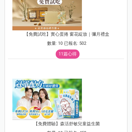
【免費試吃】實心蛋捲 窗花綻放｜彌月禮盒
數量: 10 已報名: 502
11篇心得
【免費體驗】森活舒敏兒童益生菌