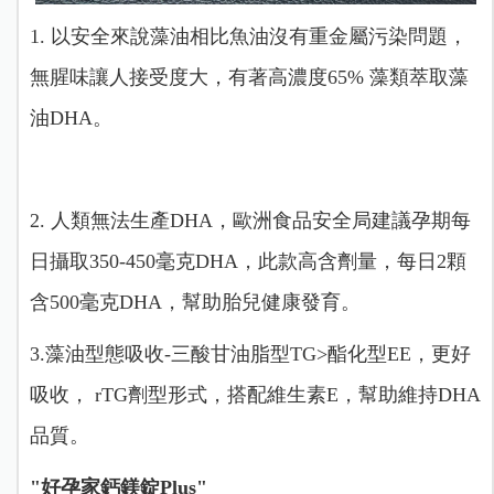
1. 以安全來說藻油相比魚油沒有重金屬污染問題，
無腥味讓人接受度大，有著高濃度65% 藻類萃取藻
油DHA。
2. 人類無法生產DHA，歐洲食品安全局建議孕期每
日攝取350-450毫克DHA，此款高含劑量，每日2顆
含500毫克DHA，幫助胎兒健康發育。
3.藻油型態吸收-三酸甘油脂型TG>酯化型EE，更好
吸收， rTG劑型形式，搭配維生素E，幫助維持DHA
品質。 ️
"好孕家鈣鎂錠Plus"