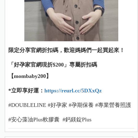
限定分享官網折扣碼，歡迎媽媽們一起買起來！
「好孕家官網現折$200」専屬折扣碼
【mombaby200】
*立即享好運：
https://reurl.cc/5DXxQz
#DOUBLELINE #好孕家 #孕期保養 #專業營養照護
#安心藻油Plus軟膠囊 #鈣鎂錠Plus