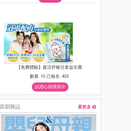
【免費體驗】森活舒敏兒童益生菌
數量: 10 已報名: 453
試用心得撰寫中
當期雜誌
看更多