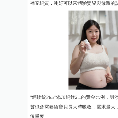
補充鈣質，剛好可以來體驗嬰兒與母親的
"鈣鎂錠Plus"添加鈣鎂2:1的黃金比
質也會需要給寶貝長大時吸收，需求量大
很重要。