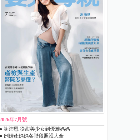
2026年7月號
● 謝沛恩 從甜美少女到優雅媽媽
● 剖婦產媽媽各階段照護大全