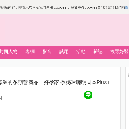
站內容，即表示您同意我們使用 cookies， 關於更多cookies資訊請閱讀我們的
隱
封面人物
專欄
影音
試用
活動
雜誌
搜尋好醫
業的孕期營養品，好孕家 孕媽咪聰明固本Plus+
4