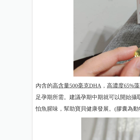
內含的
高含量500毫克DHA
，
高濃度65%
足孕期所需。建議孕期中期就可以開始攝
怕魚腥味，幫助寶貝健康發展。(膠囊為動