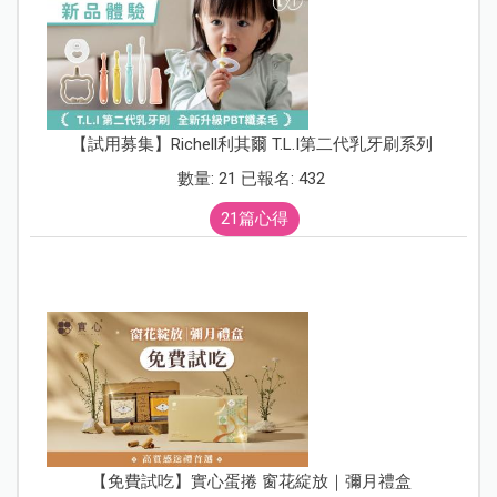
【試用募集】Richell利其爾 T.L.I第二代乳牙刷系列
數量: 21 已報名: 432
21篇心得
【免費試吃】實心蛋捲 窗花綻放｜彌月禮盒