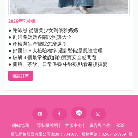
2026年7月號
● 謝沛恩 從甜美少女到優雅媽媽
● 剖婦產媽媽各階段照護大全
● 產檢與生產醫院怎麼選？
● 好醫師５大檢驗標準 選對醫院是風險管理
● 破解４個最常被誤解的寶寶安全感問題
● 藥膳、茶飲、日常保養 中醫觀點看產後掉髮
雜誌訂閱
網站地圖
│
隱私權說明
│
客服中心
│
廣告與合作
|
RSS
婦幼網路股份有限公司 統編：70458331 服務專線：02-8712-5959 | 服