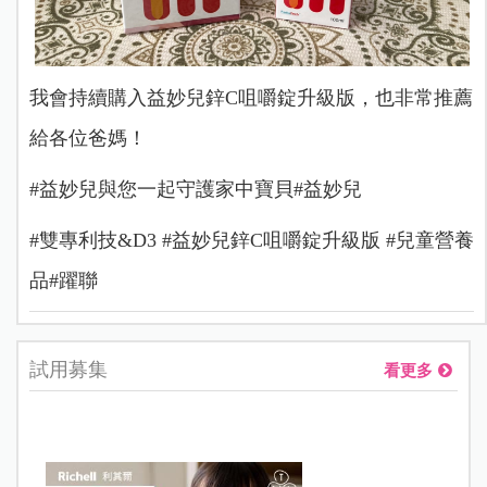
我會持續購入益妙兒鋅C咀嚼錠升級版，也非常推薦
給各位爸媽！
#益妙兒與您一起守護家中寶貝️#益妙兒
#雙專利技&D3 #益妙兒鋅C咀嚼錠升級版 #兒童營養
品#躍聯
試用募集
看更多