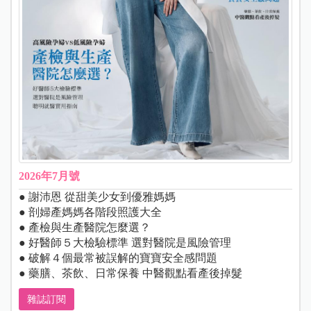
2026年7月號
● 謝沛恩 從甜美少女到優雅媽媽
● 剖婦產媽媽各階段照護大全
● 產檢與生產醫院怎麼選？
● 好醫師５大檢驗標準 選對醫院是風險管理
● 破解４個最常被誤解的寶寶安全感問題
● 藥膳、茶飲、日常保養 中醫觀點看產後掉髮
雜誌訂閱