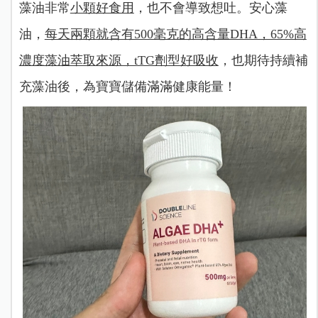
藻油非常
小顆好食用
，也不會導致想吐。安心藻
油，
每天兩顆就含有500毫克的高含量DHA，65%高
濃度藻油萃取來源，tTG劑型好吸收
，也期待持續補
充藻油後，為寶寶儲備滿滿健康能量！