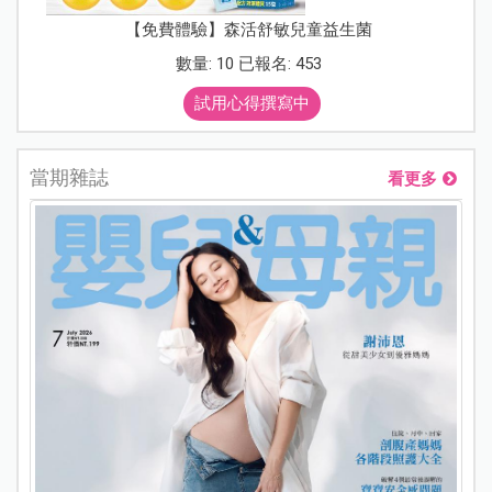
【免費體驗】森活舒敏兒童益生菌
數量: 10 已報名: 453
試用心得撰寫中
當期雜誌
看更多