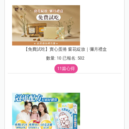
【免費試吃】實心蛋捲 窗花綻放｜彌月禮盒
數量: 10 已報名: 502
11篇心得