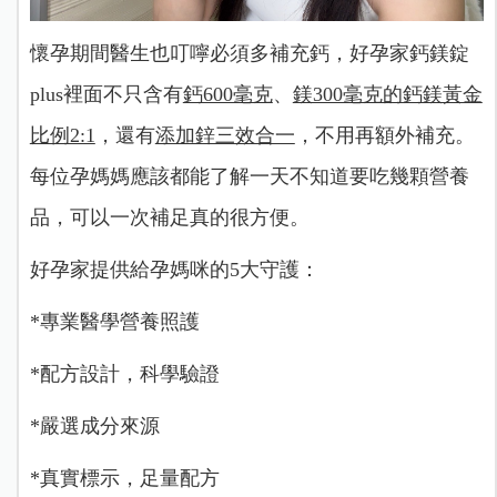
懷孕期間醫生也叮嚀必須多補充鈣，好孕家鈣鎂錠
plus裡面不只含有
鈣600毫克
、
鎂300毫克的鈣鎂黃金
比例2:1
，還有
添加鋅三效合一
，不用再額外補充。
每位孕媽媽應該都能了解一天不知道要吃幾顆營養
品，可以一次補足真的很方便。
好孕家提供給孕媽咪的5大守護：
*專業醫學營養照護
*配方設計，
科學驗證
*嚴選成分來源
*真實標示，
足量配方