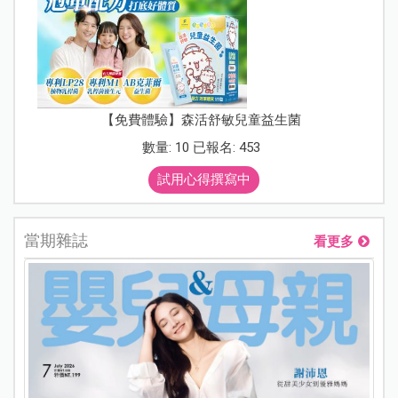
【免費體驗】森活舒敏兒童益生菌
數量: 10 已報名: 453
試用心得撰寫中
當期雜誌
看更多