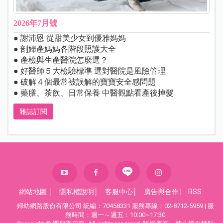
2026年7月號
● 謝沛恩 從甜美少女到優雅媽媽
● 剖婦產媽媽各階段照護大全
● 產檢與生產醫院怎麼選？
● 好醫師５大檢驗標準 選對醫院是風險管理
● 破解４個最常被誤解的寶寶安全感問題
● 藥膳、茶飲、日常保養 中醫觀點看產後掉髮
雜誌訂閱
網站地圖
│
隱私權說明
│
客服中心
│
廣告與合作
|
RSS
婦幼網路股份有限公司 統編：70458331 服務專線：02-8712-5959 | 服
務時間：週一～週五：10:00~17:30