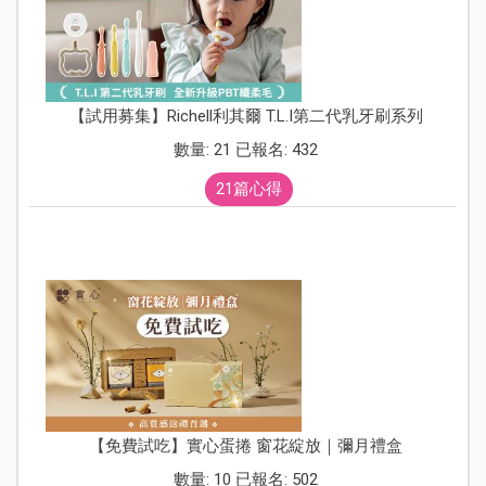
【試用募集】Richell利其爾 T.L.I第二代乳牙刷系列
數量: 21 已報名: 432
21篇心得
【免費試吃】實心蛋捲 窗花綻放｜彌月禮盒
數量: 10 已報名: 502