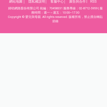
網站地圖
│
隱私權說明
│
客服中心
│
廣告與合作
|
RSS
婦幼網路股份有限公司 統編：70458331 服務專線：02-8712-5959 | 服
務時間：週一～週五：10:00~17:30
Copyright © 嬰兒與母親. All rights reserved. 版權所有，禁止擅自轉貼
節錄