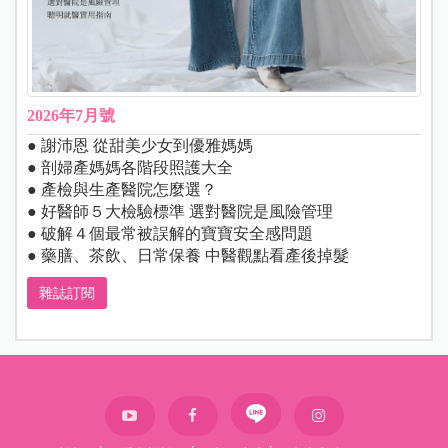
2026年7月號
● 謝沛恩 從甜美少女到優雅媽媽
● 剖婦產媽媽各階段照護大全
● 產檢與生產醫院怎麼選？
● 好醫師５大檢驗標準 選對醫院是風險管理
● 破解４個最常被誤解的寶寶安全感問題
● 藥膳、茶飲、日常保養 中醫觀點看產後掉髮
雜誌訂閱