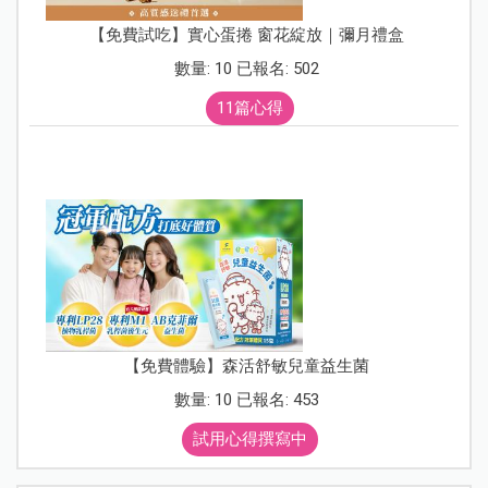
【免費試吃】實心蛋捲 窗花綻放｜彌月禮盒
數量: 10 已報名: 502
11篇心得
【免費體驗】森活舒敏兒童益生菌
數量: 10 已報名: 453
試用心得撰寫中