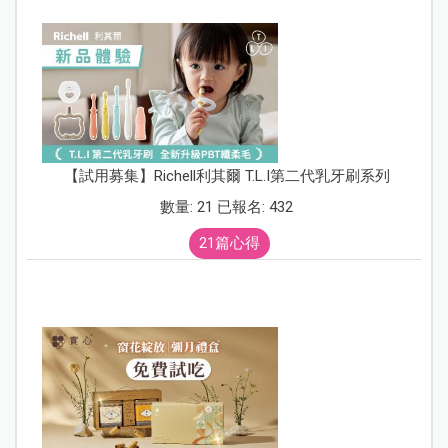
【試用募集】Richell利其爾 T.L.I第二代乳牙刷系列
數量: 21 已報名: 432
21篇心得