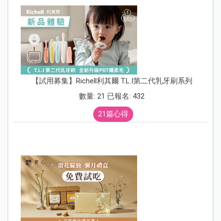
【試用募集】Richell利其爾 T.L.I第二代乳牙刷系列
數量: 21 已報名: 432
21篇心得