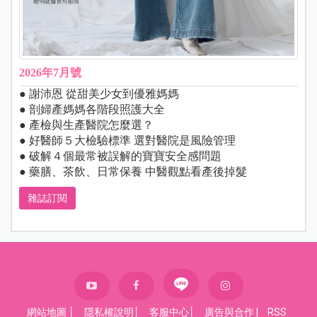
2026年7月號
● 謝沛恩 從甜美少女到優雅媽媽
● 剖婦產媽媽各階段照護大全
● 產檢與生產醫院怎麼選？
● 好醫師５大檢驗標準 選對醫院是風險管理
● 破解４個最常被誤解的寶寶安全感問題
● 藥膳、茶飲、日常保養 中醫觀點看產後掉髮
雜誌訂閱
網站地圖
│
隱私權說明
│
客服中心
│
廣告與合作
|
RSS