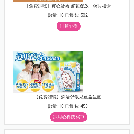
【免費試吃】實心蛋捲 窗花綻放｜彌月禮盒
數量: 10 已報名: 502
11篇心得
【免費體驗】森活舒敏兒童益生菌
數量: 10 已報名: 453
試用心得撰寫中