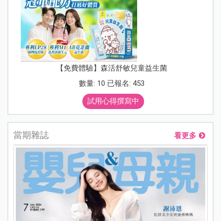
【免費體驗】森活舒敏兒童益生菌
數量: 10 已報名: 453
試用心得撰寫中
當期雜誌
看更多