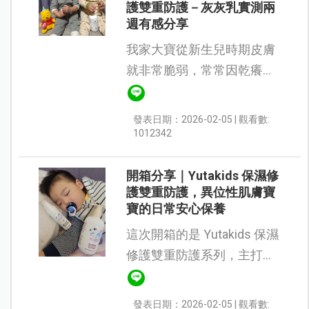
護雙重防護－灰灰乳實測兩
週有感分享
我家大寶從新生兒時期皮膚
就非常脆弱，常常因乾癢不
停抓，甚至抓到流血破皮，
看到真的好心疼😔。試過很
發表日期：2026-02-05 | 觀看數:
多品牌的洗沐用品和乳液修
1012342
復霜，頂多只是暫時增加保
濕，但仍無法根...
開箱分享｜Yutakids 保濕修
護雙重防護，異位性肌膚寶
寶的日常安心保養
這次開箱的是 Yutakids 保濕
修護雙重防護系列，主打專
為異位性皮膚炎與敏感肌寶
寶設計，不論是皮膚乾燥、
發表日期：2026-02-05 | 觀看數: