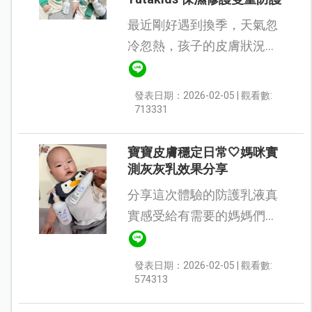
最近剛好遇到換季，天氣忽
冷忽熱，孩子的皮膚狀況也
開始變得比較不穩定。家裡
三個孩子，每個人的膚況都
發表日期：2026-02-05 | 觀看數:
不太一樣，但只要有一個不
713331
舒服， 我這個當媽媽的都會
特別在意💖 ...
寶寶皮膚穩定日常🤍媽咪實
測灰灰乳效果分享
分享這次體驗的防護乳液真
實感受給有需要的媽媽們參
考，Yutakids 保濕修護雙重
防護｜異位性皮膚炎護理 一
發表日期：2026-02-05 | 觀看數:
開始注意到這瓶小瓶的乳液
574313
是因為它 "灰色的質地&qu...