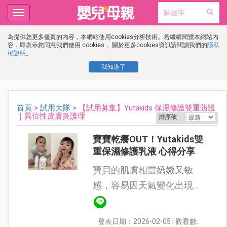
Toggle
navigation
為提供您更多優質的內容，本網站使用cookies分析技術。若繼續閱覽本網站內
容，即表示您同意我們使用 cookies， 關於更多cookies資訊請閱讀我們的
隱私
權說明
。
我知道了
首頁
>
試用大隊
> 【試用募集】Yutakids 保濕修護雙重防護
｜異位性皮膚炎護理
排序依
寶寶乾癢OUT！Yutakids雙
重保濕修護乳液 心得分享
寶貝的肌膚相當嬌嫩又敏
感，容易因天氣變化出現乾
癢不適，因此 保濕與防護非
常重要。換季時，寶寶的肌
發表日期：2026-02-05 | 觀看數: