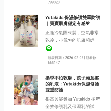
膚特別容易乾燥、敏感，常
789020
會出現紅疹、乾癢，寶寶頻
繁抓癢、哭鬧，...
Yutakids 保濕修護雙重防護
｜寶寶肌膚穩定有感💖
正逢冷氣團來襲，空氣非常
乾冷，小籠包的肌膚和媽媽
一樣，都是 容易受到刺激的
敏感膚質。 只要保濕不足，
發表日期：2026-02-05 | 觀看數:
就容易乾燥泛紅，有時還會
665147
因為蚊子叮咬而腫起來，即
使不抓不碰...
換季不怕乾癢，孩子願意擦
的乳液：Yutakids保濕修護
雙重防護
很高興能參加 Yutakids 植萃
全效修護乳及保濕乳的試