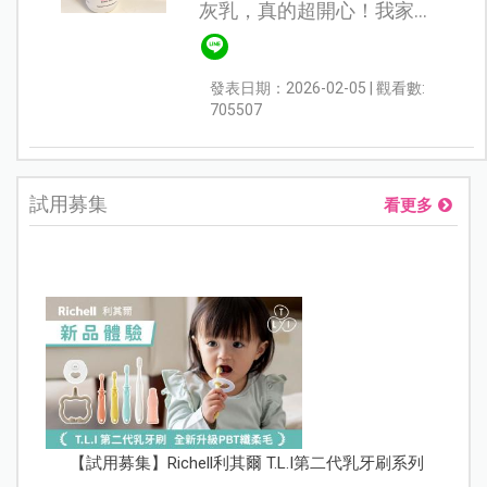
灰乳，真的超開心！我家諾
和媽咪一樣，是 異位性皮膚
炎寶寶，最近天氣轉冷，皮
發表日期：2026-02-05 | 觀看數:
膚摸起來乾乾的，半夜還常
705507
會醒來抓癢...所以我迫不及
待試用 Yu...
試用募集
看更多
【試用募集】Richell利其爾 T.L.I第二代乳牙刷系列