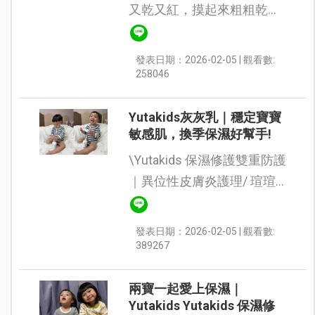
又乾又紅，摸起來粗粗乾乾
的，看在媽媽眼裡真的很心
疼。這次收到了 【Yutakids
發表日期：2026-02-05 | 觀看數:
保濕修護雙重防護】 試用，
258046
總算幫孩子找回原本嫩嫩的
小臉蛋~！ ...
Yutakids灰灰乳｜穩定寶寶
敏感肌，換季保濕好幫手!
\Yutakids 保濕修護雙重防護
｜異位性皮膚炎護理/ 瑄瑄
跟弟弟最近的皮膚不是很穩
定，我就開始在想要怎麼改
發表日期：2026-02-05 | 觀看數:
善！除了飲食上的過敏、衣
389267
服的舒服度以外，還有平常
洗...
兩寶一起愛上保濕｜
Yutakids Yutakids 保濕修