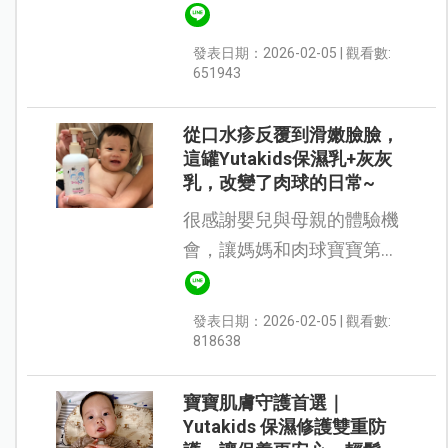
用。 一開始拿到這組乳液，
其實蠻好奇的——因為其中
發表日期：2026-02-05 | 觀看數:
的小瓶修護乳液竟然是灰色
651943
質地！ 使用...
從口水疹反覆到滑嫩臉臉，
這罐Yutakids保濕乳+灰灰
乳，改變了肉球的日常~
很感謝嬰兒與母親的體驗機
會，讓媽媽和肉球寶寶第一
次接觸到Yutakids 保濕修護
雙重防護：乳液與修護乳🤍
發表日期：2026-02-05 | 觀看數:
真心想說，這是一款對異膚
818638
寶寶非常友善的產品😍 肉球
從出生...
寶寶肌膚守護首選｜
Yutakids 保濕修護雙重防