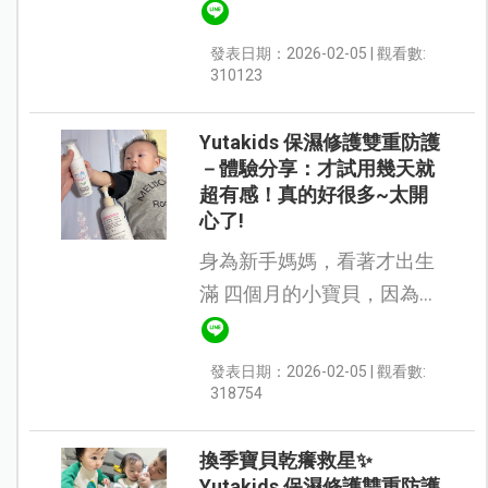
盈、好推開，不會黏膩，塗
抹後能快速吸收，也不會悶
發表日期：2026-02-05 | 觀看數:
在皮膚上。最讓我加分的
310123
是，乳液幾乎沒有什麼特殊
氣味，不會刺激...
Yutakids 保濕修護雙重防護
－體驗分享：才試用幾天就
超有感！真的好很多~太開
心了!
身為新手媽媽，看著才出生
滿 四個月的小寶貝，因為異
位性皮膚炎開始出現紅腫、
乾癢、粗糙的狀況，真的滿
發表日期：2026-02-05 | 觀看數:
是心疼。 睡夢中因為癢而不
318754
自覺扭動、無法好好熟睡，
甚至抓...
換季寶貝乾癢救星✨
Yutakids 保濕修護雙重防護