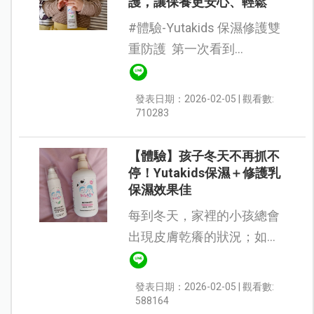
護，讓保養更安心、輕鬆
#體驗-Yutakids 保濕修護雙
重防護 第一次看到
Yutakids 這款「灰色乳
液」，真的會忍不住多看幾
發表日期：2026-02-05 | 觀看數:
眼──乳液竟然不是我們熟悉
710283
的白色！仔細使用後才發
現，這個特...
【體驗】孩子冬天不再抓不
停！Yutakids保濕＋修護乳
保濕效果佳
每到冬天，家裡的小孩總會
出現皮膚乾癢的狀況；如果
本身有異位性皮膚炎，皮膚
問題就更明顯。一直以來，
發表日期：2026-02-05 | 觀看數:
我都在尋找適合孩子的保養
588164