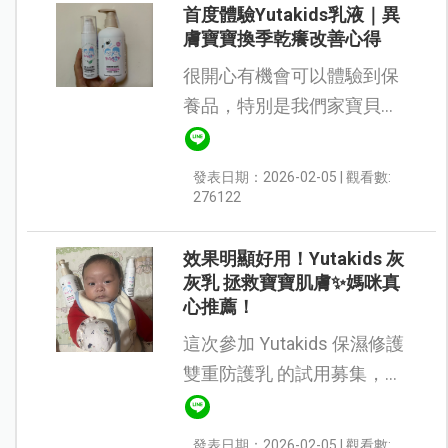
首度體驗Yutakids乳液｜異
膚寶寶換季乾癢改善心得
很開心有機會可以體驗到保
養品，特別是我們家寶貝很
需要的乳液。自從生完小兒
子，發現他是異膚寶寶之
發表日期：2026-02-05 | 觀看數:
後，對乳液的選擇就格外謹
276122
慎——除了醫生指定的牌
子，我...
效果明顯好用！Yutakids 灰
灰乳 拯救寶寶肌膚✨媽咪真
心推薦！
這次參加 Yutakids 保濕修護
雙重防護乳 的試用募集，當
我收到抽中試用的郵件時，
簡直不敢相信，因為我才剛
發表日期：2026-02-05 | 觀看數: