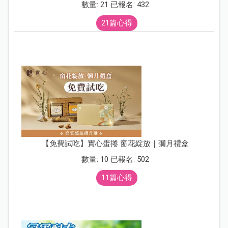
數量: 21 已報名: 432
21篇心得
【免費試吃】實心蛋捲 窗花綻放｜彌月禮盒
數量: 10 已報名: 502
11篇心得