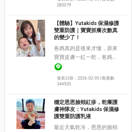
加入會員，而且參加的人這
283079
麼多，我一直以為自己很難
中，結果真...
【體驗】Yutakids 保濕修護
雙重防護｜寶寶抓癢次數真
的變少了！
爸媽真的是後來才懂，原來
寶寶皮膚一紅一乾，爸媽的
心也會跟著一起乾裂🥲💔 我
們家蛋黃酥本身就是異膚寶
發表日期：2026-02-05 | 觀看數:
寶，只要天氣一變、洗完
344920
澡，手腳就開始乾乾紅紅，
還會忍不...
穩定恩恩臉頰紅疹，乾癢護
膚神隊友：Yutakids 保濕修
護雙重防護乳液
最近天氣乾冷，恩恩的臉頰