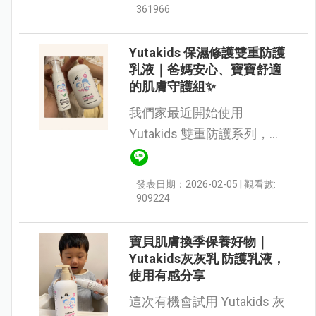
乾癢、泛紅或不穩定的膚
361966
況，都很適合納入日常保養
使用。 ...
Yutakids 保濕修護雙重防護
乳液｜爸媽安心、寶寶舒適
的肌膚守護組✨
我們家最近開始使用
Yutakids 雙重防護系列，兩
瓶搭配下來真的很有感！✨
一開始看到灰色乳液，質地
發表日期：2026-02-05 | 觀看數:
還真的真驚訝，但後來才知
909224
道這特別的灰色來自品牌獨
家成分 Mip...
寶貝肌膚換季保養好物｜
Yutakids灰灰乳 防護乳液，
使用有感分享
這次有機會試用 Yutakids 灰