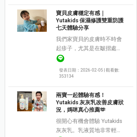
用品，希望能讓肌膚得到真
正舒緩。剛好...
寶貝皮膚穩定有感｜
Yutakids 保濕修護雙重防護
七天體驗分享
我們家寶貝的皮膚時不時會
起疹子，尤其是在皺摺處和
手腳容易摩擦的部位。之前
帶去小兒科檢查，醫生診斷
發表日期：2026-02-05 | 觀看數:
為異位性皮膚炎，叮嚀平時
353134
要勤擦乳液保養，疹子嚴重
時才使用...
兩寶一起體驗有感！
Yutakids 灰灰乳改善皮膚狀
況，媽咪真心推薦🫶
很開心有機會體驗 Yutakids
灰灰乳。乳液質地非常輕