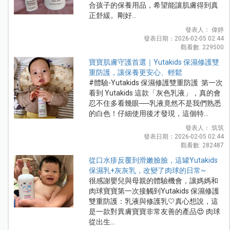
合孩子的保養用品，希望能讓肌膚得到真
正舒緩。剛好...
發表人： 偉婷
發表日期：2026-02-05 02:44
觀看數: 229500
寶寶肌膚守護首選｜Yutakids 保濕修護雙
重防護，讓保養更安心、輕鬆
#體驗-Yutakids 保濕修護雙重防護 第一次
看到 Yutakids 這款「灰色乳液」，真的會
忍不住多看幾眼──乳液竟然不是我們熟悉
的白色！仔細使用後才發現，這個特...
發表人： 筑筑
發表日期：2026-02-05 02:44
觀看數: 282487
從口水疹反覆到滑嫩臉臉，這罐Yutakids
保濕乳+灰灰乳，改變了肉球的日常~
很感謝嬰兒與母親的體驗機會，讓媽媽和
肉球寶寶第一次接觸到Yutakids 保濕修護
雙重防護：乳液與修護乳🤍真心想說，這
是一款對異膚寶寶非常友善的產品😍 肉球
從出生...