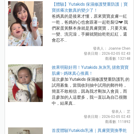
【體驗】Yutakids 保濕修護雙重防護｜寶
寶抓癢次數真的變少了！
爸媽真的是後來才懂，原來寶寶皮膚一紅
一乾，爸媽的心也會跟著一起乾裂🥲💔 我
們家蛋黃酥本身就是異膚寶寶，只要天氣
一變、洗完澡，手腳就開始乾乾紅紅，還
會忍不...
發表人： Joanne Chen
發表日期：2026-02-05 02:43
觀看數: 132148
效果明顯好用！Yutakids 灰灰乳 拯救寶寶
肌膚✨媽咪真心推薦！
這次參加 Yutakids 保濕修護雙重防護乳 的
試用募集，當我收到抽中試用的郵件時，
簡直不敢相信，因為我才剛加入會員，而
且參加的人這麼多，我一直以為自己很難
中，結果真...
發表人： 芷
發表日期：2026-02-05 02:43
觀看數: 111892
首度體驗Yutakids乳液｜異膚寶寶換季乾