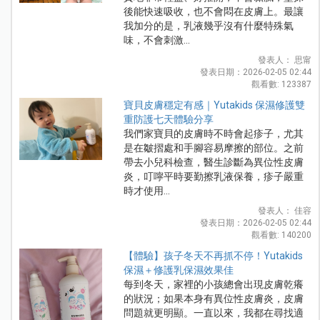
後能快速吸收，也不會悶在皮膚上。最讓
我加分的是，乳液幾乎沒有什麼特殊氣
味，不會刺激...
發表人： 思甯
發表日期：2026-02-05 02:44
觀看數: 123387
寶貝皮膚穩定有感｜Yutakids 保濕修護雙
重防護七天體驗分享
我們家寶貝的皮膚時不時會起疹子，尤其
是在皺摺處和手腳容易摩擦的部位。之前
帶去小兒科檢查，醫生診斷為異位性皮膚
炎，叮嚀平時要勤擦乳液保養，疹子嚴重
時才使用...
發表人： 佳容
發表日期：2026-02-05 02:44
觀看數: 140200
【體驗】孩子冬天不再抓不停！Yutakids
保濕＋修護乳保濕效果佳
每到冬天，家裡的小孩總會出現皮膚乾癢
的狀況；如果本身有異位性皮膚炎，皮膚
問題就更明顯。一直以來，我都在尋找適