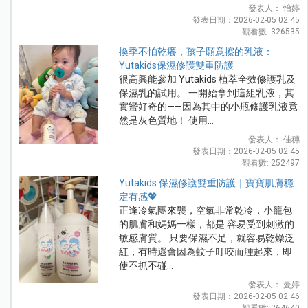
發表人： 怡婷
發表日期：2026-02-05 02:45
觀看數: 326535
換季不怕乾癢，孩子願意擦的乳液：
Yutakids保濕修護雙重防護
很高興能參加 Yutakids 植萃全效修護乳及
保濕乳的試用。 一開始拿到這組乳液，其
實蠻好奇的——因為其中的小瓶修護乳液竟
然是灰色質地！ 使用...
發表人： 佳穗
發表日期：2026-02-05 02:45
觀看數: 252497
Yutakids 保濕修護雙重防護｜寶寶肌膚穩
定有感💖
正逢冷氣團來襲，空氣非常乾冷，小籠包
的肌膚和媽媽一樣，都是 容易受到刺激的
敏感膚質。 只要保濕不足，就容易乾燥泛
紅，有時還會因為蚊子叮咬而腫起來，即
使不抓不碰...
發表人： 曼婷
發表日期：2026-02-05 02:46
觀看數: 264640