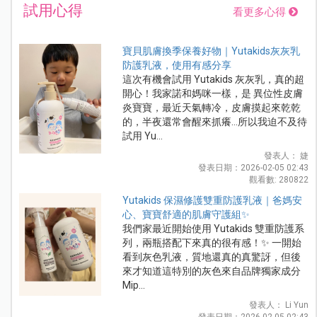
試用心得
看更多心得
寶貝肌膚換季保養好物｜Yutakids灰灰乳
防護乳液，使用有感分享
這次有機會試用 Yutakids 灰灰乳，真的超
開心！我家諾和媽咪一樣，是 異位性皮膚
炎寶寶，最近天氣轉冷，皮膚摸起來乾乾
的，半夜還常會醒來抓癢...所以我迫不及待
試用 Yu...
發表人： 婕
發表日期：2026-02-05 02:43
觀看數: 280822
Yutakids 保濕修護雙重防護乳液｜爸媽安
心、寶寶舒適的肌膚守護組✨
我們家最近開始使用 Yutakids 雙重防護系
列，兩瓶搭配下來真的很有感！✨ 一開始
看到灰色乳液，質地還真的真驚訝，但後
來才知道這特別的灰色來自品牌獨家成分
Mip...
發表人： Li Yun
發表日期：2026-02-05 02:43