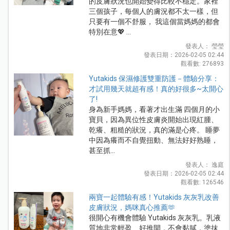
的皮膚狀況也開始變得比較不穩定。家裡
三個孩子，每個人的膚況都不太一樣，但
只要有一個不舒服， 我這個當媽媽的都會
特別在意💖 ...
發表人： 瑩瑩
發表日期：2026-02-05 02:44
觀看數: 276893
Yutakids 保濕修護雙重防護－體驗分享：
才試用幾天就超有感！真的好很多~太開心
了!
身為新手媽媽，看著才出生滿 四個月的小
寶貝，因為異位性皮膚炎開始出現紅腫、
乾癢、粗糙的狀況，真的滿是心疼。 睡夢
中因為癢而不自覺扭動、無法好好熟睡，
甚至抓...
發表人： 逸庭
發表日期：2026-02-05 02:44
觀看數: 126546
兩寶一起體驗有感！Yutakids 灰灰乳改善
皮膚狀況，媽咪真心推薦🫶
很開心有機會體驗 Yutakids 灰灰乳。乳液
質地非常輕盈、好推開，不會黏膩，塗抹