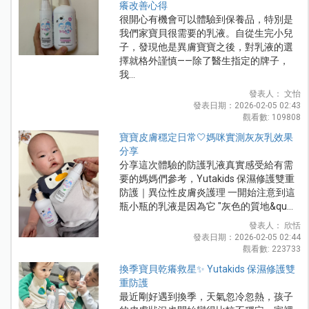
癢改善心得
很開心有機會可以體驗到保養品，特別是
我們家寶貝很需要的乳液。自從生完小兒
子，發現他是異膚寶寶之後，對乳液的選
擇就格外謹慎——除了醫生指定的牌子，
我...
發表人： 文怡
發表日期：2026-02-05 02:43
觀看數: 109808
寶寶皮膚穩定日常🤍媽咪實測灰灰乳效果
分享
分享這次體驗的防護乳液真實感受給有需
要的媽媽們參考，Yutakids 保濕修護雙重
防護｜異位性皮膚炎護理 一開始注意到這
瓶小瓶的乳液是因為它 "灰色的質地&qu...
發表人： 欣恬
發表日期：2026-02-05 02:44
觀看數: 223733
換季寶貝乾癢救星✨ Yutakids 保濕修護雙
重防護
最近剛好遇到換季，天氣忽冷忽熱，孩子