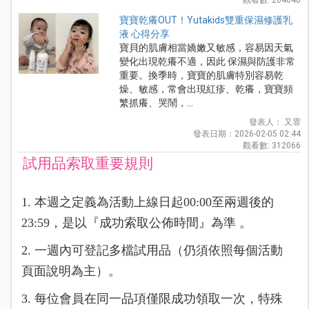
寶寶乾癢OUT！Yutakids雙重保濕修護乳
液 心得分享
寶貝的肌膚相當嬌嫩又敏感，容易因天氣
變化出現乾癢不適，因此 保濕與防護非常
重要。換季時，寶寶的肌膚特別容易乾
燥、敏感，常會出現紅疹、乾癢，寶寶頻
繁抓癢、哭鬧，...
發表人： 又霏
發表日期：2026-02-05 02:44
觀看數: 312066
試用品索取重要規則
1. 本週之定義為活動上線日起00:00至兩週後的
23:59，是以『成功索取公佈時間』為準 。
2. 一週內可登記多檔試用品（仍須依照每個活動
頁面說明為主）。
3. 每位會員在同一品項僅限成功領取一次，特殊