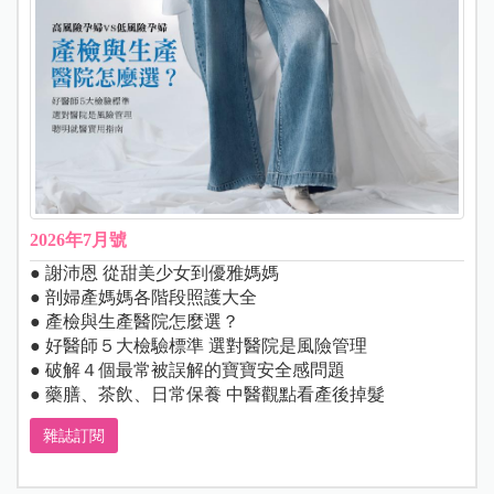
2026年7月號
● 謝沛恩 從甜美少女到優雅媽媽
● 剖婦產媽媽各階段照護大全
● 產檢與生產醫院怎麼選？
● 好醫師５大檢驗標準 選對醫院是風險管理
● 破解４個最常被誤解的寶寶安全感問題
● 藥膳、茶飲、日常保養 中醫觀點看產後掉髮
雜誌訂閱