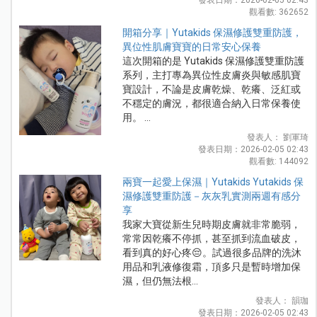
觀看數: 362652
開箱分享｜Yutakids 保濕修護雙重防護，
異位性肌膚寶寶的日常安心保養
這次開箱的是 Yutakids 保濕修護雙重防護
系列，主打專為異位性皮膚炎與敏感肌寶
寶設計，不論是皮膚乾燥、乾癢、泛紅或
不穩定的膚況，都很適合納入日常保養使
用。 ...
發表人： 劉軍琦
發表日期：2026-02-05 02:43
觀看數: 144092
兩寶一起愛上保濕｜Yutakids Yutakids 保
濕修護雙重防護－灰灰乳實測兩週有感分
享
我家大寶從新生兒時期皮膚就非常脆弱，
常常因乾癢不停抓，甚至抓到流血破皮，
看到真的好心疼😔。試過很多品牌的洗沐
用品和乳液修復霜，頂多只是暫時增加保
濕，但仍無法根...
發表人： 韻珈
發表日期：2026-02-05 02:43