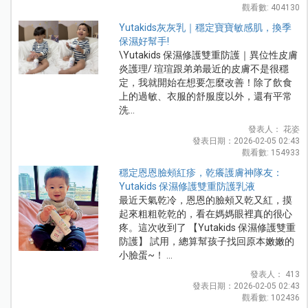
觀看數: 404130
Yutakids灰灰乳｜穩定寶寶敏感肌，換季
保濕好幫手!
\Yutakids 保濕修護雙重防護｜異位性皮膚
炎護理/ 瑄瑄跟弟弟最近的皮膚不是很穩
定，我就開始在想要怎麼改善！除了飲食
上的過敏、衣服的舒服度以外，還有平常
洗...
發表人： 花姿
發表日期：2026-02-05 02:43
觀看數: 154933
穩定恩恩臉頰紅疹，乾癢護膚神隊友：
Yutakids 保濕修護雙重防護乳液
最近天氣乾冷，恩恩的臉頰又乾又紅，摸
起來粗粗乾乾的，看在媽媽眼裡真的很心
疼。這次收到了 【Yutakids 保濕修護雙重
防護】 試用，總算幫孩子找回原本嫩嫩的
小臉蛋~！ ...
發表人： 413
發表日期：2026-02-05 02:43
觀看數: 102436