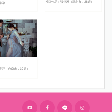
投稿作品：張婷雅（新北市，28週）
幸孕
雯萍（台南市，30週）