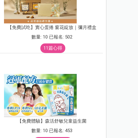
【免費試吃】實心蛋捲 窗花綻放｜彌月禮盒
數量: 10 已報名: 502
11篇心得
【免費體驗】森活舒敏兒童益生菌
數量: 10 已報名: 453