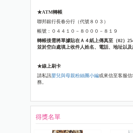
★ATM轉帳
聯邦銀行長春分行（代號８０３）
帳號：０４４１０－８０００－８１９
轉帳後需將單據貼在Ａ４紙上傳真至（02）2546-
並於空白處填上收件人姓名、電話、地址以及
★線上刷卡
請私訊
嬰兒與母親粉絲團小編
或來信至客服信
務。
得獎名單