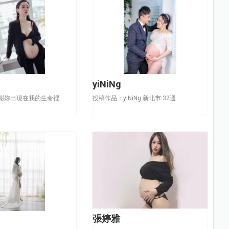
yiNiNg
謝妳出現在我的生命裡
投稿作品：yiNiNg 新北市 32週
張婷雅