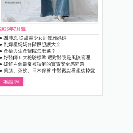
2026年7月號
● 謝沛恩 從甜美少女到優雅媽媽
● 剖婦產媽媽各階段照護大全
● 產檢與生產醫院怎麼選？
● 好醫師５大檢驗標準 選對醫院是風險管理
● 破解４個最常被誤解的寶寶安全感問題
● 藥膳、茶飲、日常保養 中醫觀點看產後掉髮
雜誌訂閱