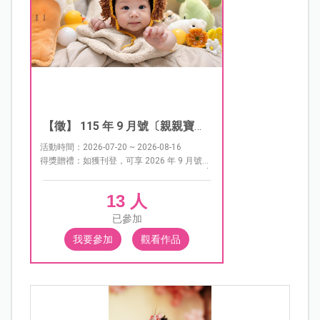
【徵】 115 年 9 月號〔親親寶
貝〕照片
活動時間：2026-07-20 ~ 2026-08-16
得獎贈禮：如獲刊登，可享 2026 年 9 月號
《嬰兒與母親》雜誌購書優惠，每本優惠價 $
150，有以下 3 種購買方式： ★郵局劃撥單
13 人
1.劃撥帳號：01456694 2.戶名：嬰兒與母親
雜誌社 3.金額：$150 4.填寫得獎姓名、地
已參加
址、電話 ★ATM轉帳 聯邦銀行長春分行（代
號８０３） 帳號：０４４１０－８０００－８
我要參加
觀看作品
１９ 轉帳後需將單據貼在Ａ４紙上傳真至
（02）2546-2392或拍照、截圖e-mail至
webservice@mababy.com
。並於空白處填上
收件人姓名、電話、地址以及想購買的期數。
★線上刷卡 請私訊 嬰兒與母親粉絲團小編 或
來信至客服信箱
webservice@mababy.com
索
取優惠碼，會有專人為您服務。