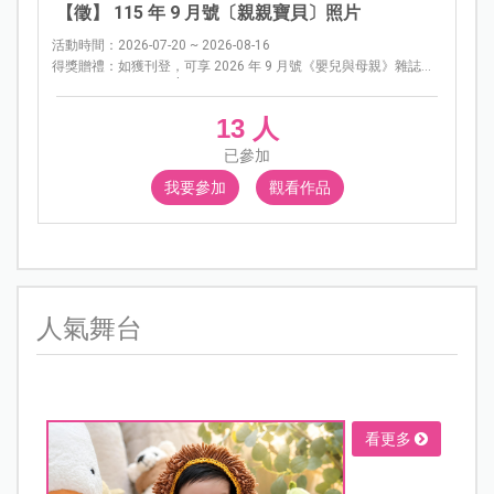
【徵】 115 年 9 月號〔親親寶貝〕照片
活動時間：2026-07-20 ~ 2026-08-16
得獎贈禮：如獲刊登，可享 2026 年 9 月號《嬰兒與母親》雜誌購
書優惠，每本優惠價 $ 150，有以下 3 種購買方式： ★郵局劃撥
單 1.劃撥帳號：01456694 2.戶名：嬰兒與母親雜誌社 3.金額：
13 人
$150 4.填寫得獎姓名、地址、電話 ★ATM轉帳 聯邦銀行長春分行
（代號８０３） 帳號：０４４１０－８０００－８１９ 轉帳後需將
已參加
單據貼在Ａ４紙上傳真至（02）2546-2392或拍照、截圖e-mail至
webservice@mababy.com
。並於空白處填上收件人姓名、電話、
我要參加
觀看作品
地址以及想購買的期數。 ★線上刷卡 請私訊 嬰兒與母親粉絲團小
編 或來信至客服信箱
webservice@mababy.com
索取優惠碼，會有
專人為您服務。
人氣舞台
看更多